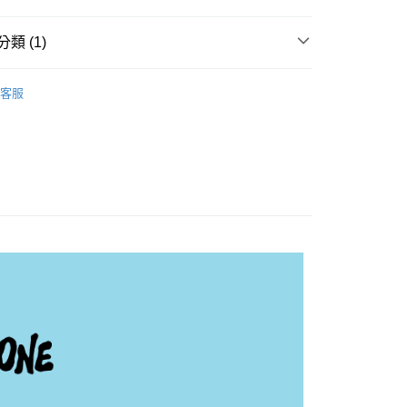
類 (1)
商品
週邊
享後付
客服
FTEE先享後付」】
先享後付是「在收到商品之後才付款」的支付方式。 讓您購物簡單
心！
：不需註冊會員、不需綁卡、不需儲值。
：只要手機號碼，簡訊認證，即可結帳。
：先確認商品／服務後，再付款。
付款
EE先享後付」結帳流程】
0，滿NT$1,599(含以上)免運費
方式選擇「AFTEE先享後付」後，將跳轉至「AFTEE先享後
頁面，進行簡訊認證並確認金額後，即可完成結帳。
家取貨
成立數日內，您將收到繳費通知簡訊。
費通知簡訊後14天內，點擊此簡訊中的連結，可透過四大超商
0，滿NT$1,599(含以上)免運費
網路銀行／等多元方式進行付款，方視為交易完成。
：結帳手續完成當下不需立刻繳費，但若您需要取消訂單，請聯
付款
的店家。未經商家同意取消之訂單仍視為有效，需透過AFTEE
繳納相關費用。
0，滿NT$1,599(含以上)免運費
否成功請以「AFTEE先享後付 」之結帳頁面顯示為準，若有關於
功／繳費後需取消欲退款等相關疑問，請聯繫「AFTEE先享後