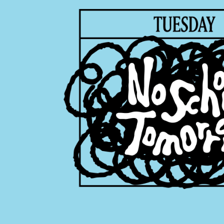
付款後7-1
付客戶支
每筆NT$6
【注意事
新竹貨運
１．透過由
交易，需
每筆NT$9
求債權轉
２．關於
宅配 (離島
https://aft
每筆NT$2
３．未成
「AFTE
付款後門
任。
４．使用「
免運費
即時審查
結果請求
亞洲國家/
５．嚴禁
形，恩沛
北美國家/
動。
歐洲國家/