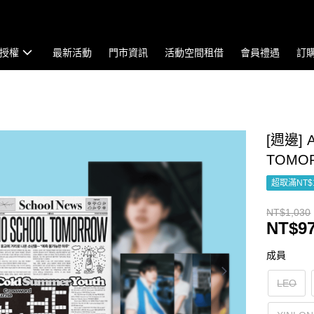
授權
最新活動
門市資訊
活動空間租借
會員禮遇
訂
[週邊] 
TOMOR
超取滿NT$
NT$1,030
NT$9
成員
LEO