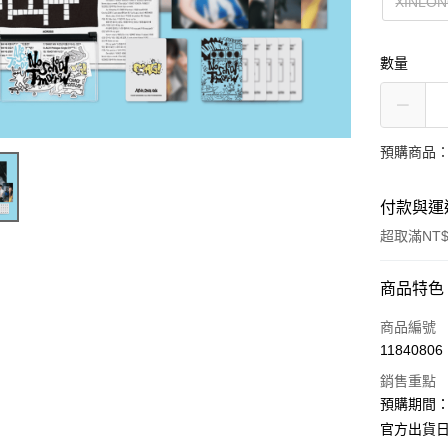
XINLO
數量
預購商品：
付款與運
超取滿NT$
付款方式
商品特色
信用卡一
商品編號
11840806
超商取貨
銷售重點
LINE Pay
預購期間：2
官方出貨日期
Apple Pay