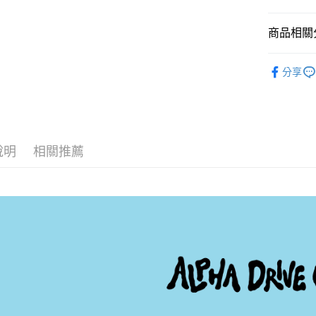
街口支付
商品相關分
悠遊付
韓國週邊
AFTEE先
分享
相關說明
【關於「A
ATM付款
AFTEE
便利好安
１．簡單
說明
相關推薦
２．便利
運送方式
３．安心
全家取貨
【「AFT
每筆NT$6
１．於結帳
付」結帳
付款後全
２．訂單
３．收到繳
每筆NT$6
／ATM／
※ 請注意
7-11取貨
絡購買商品
先享後付
每筆NT$6
※ 交易是
是否繳費成