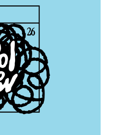
1取貨
援中心」
https://netprotections.freshdesk.com/support/home
0，滿NT$1,599(含以上)免運費
項】
恩沛科技股份有限公司提供之「AFTEE先享後付」服務完成之
依本服務之必要範圍內提供個人資料，並將交易相關給付款項請
0
讓予恩沛科技股份有限公司。
個人資料處理事宜，請瀏覽以下網址：
)
ee.tw/terms/#terms3
00
年的使用者請事先徵得法定代理人或監護人之同意方可使用
E先享後付」，若未經同意申辦者引起之損失，本公司不負相關責
市自取
AFTEE先享後付」時，將依據個別帳號之用戶狀況，依本公司
核予不同之上限額度；若仍有額度不足之情形，本公司將視審查
用戶進行身份認證。
地區配送
查看運費
一人註冊多個帳號或使用他人資訊註冊。若發現惡意使用之情
科技股份有限公司將有權停止該用戶之使用額度並採取法律行
地區配送
查看運費
地區配送
查看運費