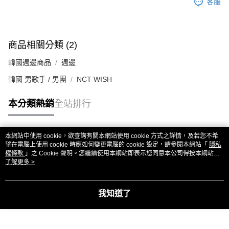
客服
商品相關分類 (2)
韓國週邊商品
週邊
韓國 男歌手 / 男團
NCT WISH
本分類熱銷
全站排行
本網站中使用 cookie，欲查詢有關本網站使用 cookie 方式之詳情，及若您不希
熱門標籤
望在電腦上使用 cookie 時應如何變更電腦的 cookie 設定，請參閱本網站「
隱私
權條款
」之 Cookie 聲明。您繼續使用本網站即表示您同意本公司得按本網站使
用條款之 Cookie 聲明使用 cookie。
了解更多 >
我知道了