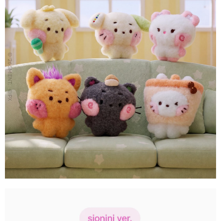
２．訂單成立數日內，您將收到繳費通知簡訊。
每筆NT$60，滿NT$1,599(含以上)免運費
３．收到繳費通知簡訊後14天內，點擊此簡訊中的連結，可透過四大超商／
ATM／網路銀行／等多元方式進行付款，方視為交易完成。
7-11取貨付款
※ 請注意：結帳手續完成當下不需立刻繳費，但若您需要取消訂單，請聯絡
每筆NT$60，滿NT$1,599(含以上)免運費
購買商品的店家。未經商家同意取消之訂單仍視為有效，需透過AFTEE先享
後付繳納相關費用。
付款後7-11取貨
※ 交易是否成功請以「AFTEE先享後付 」之結帳頁面顯示為準，若有關於
是否繳費成功／繳費後需取消欲退款等相關疑問，請聯繫「AFTEE先享後付
每筆NT$60，滿NT$1,599(含以上)免運費
客戶支援中心」
https://netprotections.freshdesk.com/support/home
新竹貨運
【注意事項】
１．透過由恩沛科技股份有限公司提供之「AFTEE先享後付」服務完成之交
每筆NT$90
易，需依本服務之必要範圍內提供個人資料，並將交易相關給付款項請求債
權轉讓予恩沛科技股份有限公司。
宅配 (離島)
２．關於個人資料處理事宜，請瀏覽以下網址：
每筆NT$200
https://aftee.tw/terms/#terms3
３．未成年的使用者請事先徵得法定代理人或監護人之同意方可使用
付款後門市自取
「AFTEE先享後付」，若未經同意申辦者引起之損失，本公司不負相關責
任。
免運費
４．使用「AFTEE先享後付」時，將依據個別帳號之用戶狀況，依本公司即
時審查核予不同之上限額度；若仍有額度不足之情形，本公司將視審查結果
亞洲國家/地區配送
查看運費
請求用戶進行身份認證。
５．嚴禁一人註冊多個帳號或使用他人資訊註冊。若發現惡意使用之情形，
北美國家/地區配送
查看運費
恩沛科技股份有限公司將有權停止該用戶之使用額度並採取法律行動。