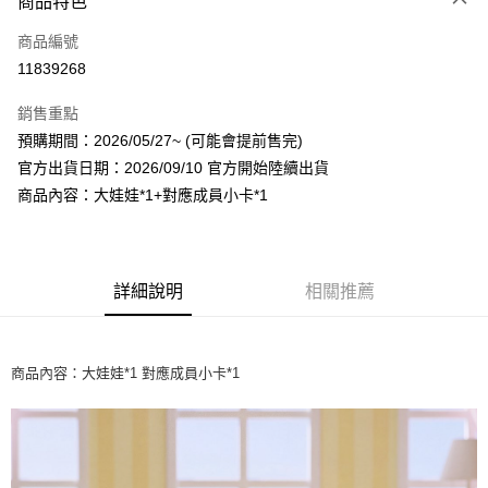
商品特色
信用卡一次付款
商品編號
超商取貨付款
11839268
LINE Pay
銷售重點
Apple Pay
預購期間：2026/05/27~ (可能會提前售完)
官方出貨日期：2026/09/10 官方開始陸續出貨
街口支付
商品內容：大娃娃*1+對應成員小卡*1
悠遊付
AFTEE先享後付
相關說明
詳細說明
相關推薦
【關於「AFTEE先享後付」】
ATM付款
AFTEE先享後付是「在收到商品之後才付款」的支付方式。 讓您購物簡單
便利好安心！
１．簡單：不需註冊會員、不需綁卡、不需儲值。
商品內容：大娃娃*1 對應成員小卡*1
運送方式
２．便利：只要手機號碼，簡訊認證，即可結帳。
３．安心：先確認商品／服務後，再付款。
全家取貨付款
每筆NT$60，滿NT$1,599(含以上)免運費
【「AFTEE先享後付」結帳流程】
１．於結帳方式選擇「AFTEE先享後付」後，將跳轉至「AFTEE先享後付」
付款後全家取貨
結帳頁面，進行簡訊認證並確認金額後，即可完成結帳。