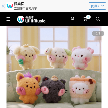
微樂客
開啟APP
立刻使用官方APP
0
1
/
1