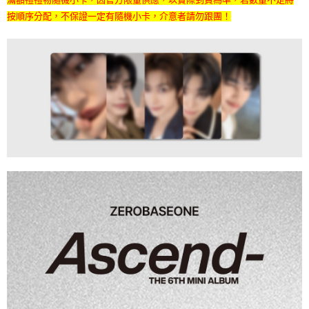
7-11取貨付款
※ 請注意：結帳手續完成當下不需立刻繳費，但若您需要取消訂單，請聯絡
按順序分配，不保證一定有隨機小卡，介意者請勿跟團！
每筆NT$60，滿NT$1,599(含以上)免運費
購買商品的店家。未經商家同意取消之訂單仍視為有效，需透過AFTEE先享
後付繳納相關費用。
付款後7-11取貨
※ 交易是否成功請以「AFTEE先享後付 」之結帳頁面顯示為準，若有關於
是否繳費成功／繳費後需取消欲退款等相關疑問，請聯繫「AFTEE先享後付
每筆NT$60，滿NT$1,599(含以上)免運費
客戶支援中心」
https://netprotections.freshdesk.com/support/home
新竹貨運
【注意事項】
１．透過由恩沛科技股份有限公司提供之「AFTEE先享後付」服務完成之交
每筆NT$90
易，需依本服務之必要範圍內提供個人資料，並將交易相關給付款項請求債
權轉讓予恩沛科技股份有限公司。
宅配 (離島)
２．關於個人資料處理事宜，請瀏覽以下網址：
每筆NT$200
https://aftee.tw/terms/#terms3
３．未成年的使用者請事先徵得法定代理人或監護人之同意方可使用
付款後門市自取
「AFTEE先享後付」，若未經同意申辦者引起之損失，本公司不負相關責
任。
免運費
４．使用「AFTEE先享後付」時，將依據個別帳號之用戶狀況，依本公司即
時審查核予不同之上限額度；若仍有額度不足之情形，本公司將視審查結果
亞洲國家/地區配送
查看運費
請求用戶進行身份認證。
５．嚴禁一人註冊多個帳號或使用他人資訊註冊。若發現惡意使用之情形，
北美國家/地區配送
查看運費
恩沛科技股份有限公司將有權停止該用戶之使用額度並採取法律行動。
歐洲國家/地區配送
查看運費