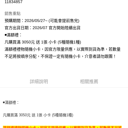
11834857
LINE Pay
銷售重點
Apple Pay
預購期間：2026/05/27~ (可能會提前售完)
官方出貨日期：2026/07 官方開始陸續出貨
街口支付
◾️滿額禮：
悠遊付
凡購買滿 3050元 送 1張 小卡 (5種隨機1種)
滿額禮禮物隨機小卡，因官方限量供應，以實際到貨為準，若數量
AFTEE先享後付
不足將按順序分配，不保證一定有隨機小卡，介意者請勿跟團！
相關說明
【關於「AFTEE先享後付」】
ATM付款
AFTEE先享後付是「在收到商品之後才付款」的支付方式。 讓您購物簡單
便利好安心！
１．簡單：不需註冊會員、不需綁卡、不需儲值。
詳細說明
相關推薦
運送方式
２．便利：只要手機號碼，簡訊認證，即可結帳。
３．安心：先確認商品／服務後，再付款。
全家取貨付款
每筆NT$60，滿NT$1,599(含以上)免運費
【「AFTEE先享後付」結帳流程】
◾️滿額禮：
１．於結帳方式選擇「AFTEE先享後付」後，將跳轉至「AFTEE先享後付」
付款後全家取貨
結帳頁面，進行簡訊認證並確認金額後，即可完成結帳。
凡購買滿 3050元 送 1張 小卡 (5種隨機1種)
２．訂單成立數日內，您將收到繳費通知簡訊。
每筆NT$60，滿NT$1,599(含以上)免運費
３．收到繳費通知簡訊後14天內，點擊此簡訊中的連結，可透過四大超商／
ATM／網路銀行／等多元方式進行付款，方視為交易完成。
滿額禮禮物隨機小卡，因官方限量供應，以實際到貨為準，若數量不足將