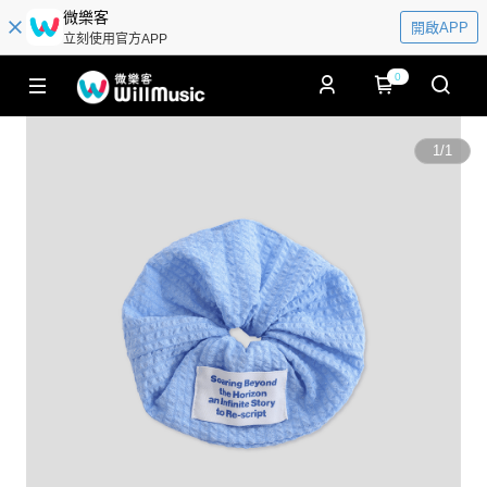
微樂客
開啟APP
立刻使用官方APP
0
1
/
1