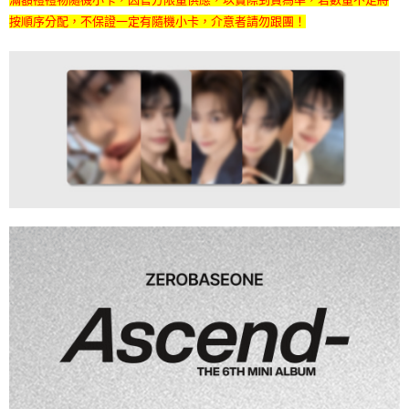
7-11取貨付款
※ 請注意：結帳手續完成當下不需立刻繳費，但若您需要取消訂單，請聯絡
按順序分配，不保證一定有隨機小卡，介意者請勿跟團！
每筆NT$60，滿NT$1,599(含以上)免運費
購買商品的店家。未經商家同意取消之訂單仍視為有效，需透過AFTEE先享
後付繳納相關費用。
付款後7-11取貨
※ 交易是否成功請以「AFTEE先享後付 」之結帳頁面顯示為準，若有關於
是否繳費成功／繳費後需取消欲退款等相關疑問，請聯繫「AFTEE先享後付
每筆NT$60，滿NT$1,599(含以上)免運費
客戶支援中心」
https://netprotections.freshdesk.com/support/home
新竹貨運
【注意事項】
１．透過由恩沛科技股份有限公司提供之「AFTEE先享後付」服務完成之交
每筆NT$90
易，需依本服務之必要範圍內提供個人資料，並將交易相關給付款項請求債
權轉讓予恩沛科技股份有限公司。
宅配 (離島)
２．關於個人資料處理事宜，請瀏覽以下網址：
每筆NT$200
https://aftee.tw/terms/#terms3
３．未成年的使用者請事先徵得法定代理人或監護人之同意方可使用
付款後門市自取
「AFTEE先享後付」，若未經同意申辦者引起之損失，本公司不負相關責
任。
免運費
４．使用「AFTEE先享後付」時，將依據個別帳號之用戶狀況，依本公司即
時審查核予不同之上限額度；若仍有額度不足之情形，本公司將視審查結果
亞洲國家/地區配送
查看運費
請求用戶進行身份認證。
５．嚴禁一人註冊多個帳號或使用他人資訊註冊。若發現惡意使用之情形，
北美國家/地區配送
查看運費
恩沛科技股份有限公司將有權停止該用戶之使用額度並採取法律行動。
歐洲國家/地區配送
查看運費