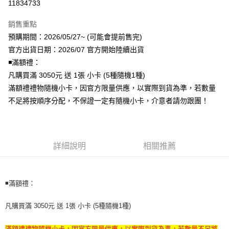
11834733
LINE Pay
銷售重點
Apple Pay
預購期間：2026/05/27~ (可能會提前售完)
官方出貨日期：2026/07 官方開始陸續出貨
街口支付
◾️滿額禮：
悠遊付
凡購買滿 3050元 送 1張 小卡 (5種隨機1種)
滿額禮禮物隨機小卡，因官方限量供應，以實際到貨為準，若數量
AFTEE先享後付
不足將按順序分配，不保證一定有隨機小卡，介意者請勿跟團！
相關說明
【關於「AFTEE先享後付」】
ATM付款
AFTEE先享後付是「在收到商品之後才付款」的支付方式。 讓您購物簡單
便利好安心！
１．簡單：不需註冊會員、不需綁卡、不需儲值。
詳細說明
相關推薦
運送方式
２．便利：只要手機號碼，簡訊認證，即可結帳。
３．安心：先確認商品／服務後，再付款。
全家取貨付款
每筆NT$60，滿NT$1,599(含以上)免運費
【「AFTEE先享後付」結帳流程】
◾️滿額禮：
１．於結帳方式選擇「AFTEE先享後付」後，將跳轉至「AFTEE先享後付」
付款後全家取貨
結帳頁面，進行簡訊認證並確認金額後，即可完成結帳。
凡購買滿 3050元 送 1張 小卡 (5種隨機1種)
２．訂單成立數日內，您將收到繳費通知簡訊。
每筆NT$60，滿NT$1,599(含以上)免運費
３．收到繳費通知簡訊後14天內，點擊此簡訊中的連結，可透過四大超商／
ATM／網路銀行／等多元方式進行付款，方視為交易完成。
滿額禮禮物隨機小卡，因官方限量供應，以實際到貨為準，若數量不足將