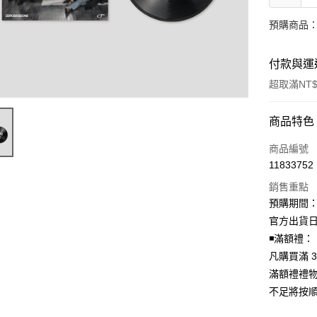
預購商品：
付款與運
超取滿NT$
付款方式
商品特色
信用卡一
商品編號
11833752
超商取貨
銷售重點
LINE Pay
預購期間：2
官方出貨日
Apple Pay
◾️滿額禮：
街口支付
凡購買滿 3
滿額禮禮
悠遊付
不足將按
AFTEE先