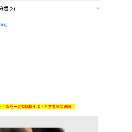
FTEE先享後付」】
類 (2)
先享後付是「在收到商品之後才付款」的支付方式。 讓您購物簡單
心！
商品
週邊
：不需註冊會員、不需綁卡、不需儲值。
客服
：只要手機號碼，簡訊認證，即可結帳。
 / 男團
ZEROBASEONE
：先確認商品／服務後，再付款。
付款
EE先享後付」結帳流程】
0，滿NT$1,599(含以上)免運費
方式選擇「AFTEE先享後付」後，將跳轉至「AFTEE先享後
頁面，進行簡訊認證並確認金額後，即可完成結帳。
家取貨
成立數日內，您將收到繳費通知簡訊。
費通知簡訊後14天內，點擊此簡訊中的連結，可透過四大超商
0，滿NT$1,599(含以上)免運費
網路銀行／等多元方式進行付款，方視為交易完成。
：結帳手續完成當下不需立刻繳費，但若您需要取消訂單，請聯
付款
的店家。未經商家同意取消之訂單仍視為有效，需透過AFTEE
繳納相關費用。
0，滿NT$1,599(含以上)免運費
否成功請以「AFTEE先享後付 」之結帳頁面顯示為準，若有關於
功／繳費後需取消欲退款等相關疑問，請聯繫「AFTEE先享後
1取貨
援中心」
https://netprotections.freshdesk.com/support/home
0，滿NT$1,599(含以上)免運費
，不保證一定有隨機小卡，介意者請勿跟團！
項】
恩沛科技股份有限公司提供之「AFTEE先享後付」服務完成之
依本服務之必要範圍內提供個人資料，並將交易相關給付款項請
0
讓予恩沛科技股份有限公司。