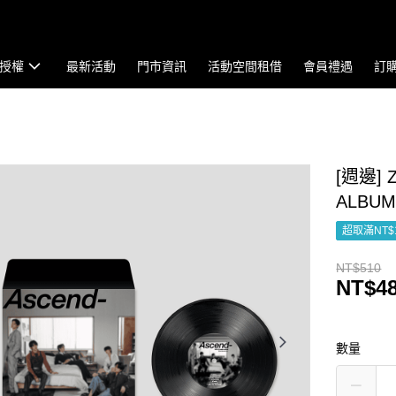
授權
最新活動
門市資訊
活動空間租借
會員禮遇
訂
[週邊] 
ALBU
超取滿NT$
NT$510
NT$4
數量