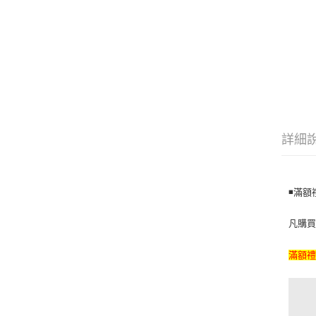
詳細
◾️滿
凡購買滿
滿額