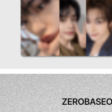
２．關於
宅配 (離島
https://aft
每筆NT$2
３．未成
「AFTE
付款後門
任。
４．使用「
免運費
即時審查
結果請求
亞洲國家/
５．嚴禁
形，恩沛
北美國家/
動。
歐洲國家/