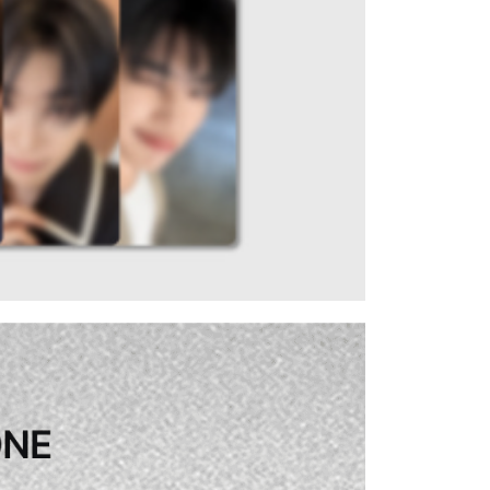
個人資料處理事宜，請瀏覽以下網址：
)
ee.tw/terms/#terms3
00
年的使用者請事先徵得法定代理人或監護人之同意方可使用
E先享後付」，若未經同意申辦者引起之損失，本公司不負相關責
市自取
AFTEE先享後付」時，將依據個別帳號之用戶狀況，依本公司
核予不同之上限額度；若仍有額度不足之情形，本公司將視審查
用戶進行身份認證。
地區配送
查看運費
一人註冊多個帳號或使用他人資訊註冊。若發現惡意使用之情
科技股份有限公司將有權停止該用戶之使用額度並採取法律行
地區配送
查看運費
地區配送
查看運費