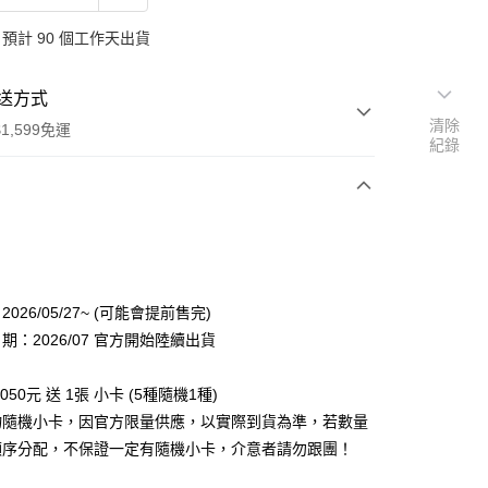
預計 90 個工作天出貨
送方式
清除
1,599免運
紀錄
次付款
付款
026/05/27~ (可能會提前售完)
期：2026/07 官方開始陸續出貨
050元 送 1張 小卡 (5種隨機1種)
物隨機小卡，因官方限量供應，以實際到貨為準，若數量
順序分配，不保證一定有隨機小卡，介意者請勿跟團！
享後付