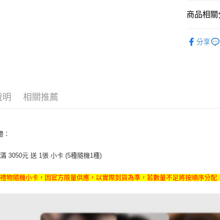
相關說明
【關於「A
商品相關分
ATM付款
AFTEE
便利好安
韓國週邊
１．簡單
分享
２．便利
韓國 男歌手
運送方式
３．安心
全家取貨
【「AFT
每筆NT$6
１．於結帳
付」結帳
說明
相關推薦
付款後全
２．訂單
３．收到繳
每筆NT$6
／ATM／
※ 請注意
7-11取貨
額禮：
絡購買商品
先享後付
每筆NT$6
※ 交易是
 3050元 送 1張 小卡 (5種隨機1種)
是否繳費成
付款後7-1
付客戶支
每筆NT$6
禮禮物隨機小卡，因官方限量供應，以實際到貨為準，若數量不足將按順序分配
【注意事
新竹貨運
１．透過由
交易，需
每筆NT$9
求債權轉