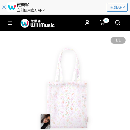
微樂客
開啟APP
立刻使用官方APP
0
1
/
1