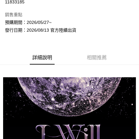
11833185
LINE Pay
銷售重點
Apple Pay
預購期間：2026/05/27~
發行日期：2026/08/13 官方陸續出貨
街口支付
悠遊付
AFTEE先享後付
詳細說明
相關推薦
相關說明
【關於「AFTEE先享後付」】
ATM付款
AFTEE先享後付是「在收到商品之後才付款」的支付方式。 讓您購物簡單
便利好安心！
１．簡單：不需註冊會員、不需綁卡、不需儲值。
運送方式
２．便利：只要手機號碼，簡訊認證，即可結帳。
３．安心：先確認商品／服務後，再付款。
全家取貨付款
每筆NT$60，滿NT$1,599(含以上)免運費
【「AFTEE先享後付」結帳流程】
１．於結帳方式選擇「AFTEE先享後付」後，將跳轉至「AFTEE先享後付」
付款後全家取貨
結帳頁面，進行簡訊認證並確認金額後，即可完成結帳。
２．訂單成立數日內，您將收到繳費通知簡訊。
每筆NT$60，滿NT$1,599(含以上)免運費
３．收到繳費通知簡訊後14天內，點擊此簡訊中的連結，可透過四大超商／
ATM／網路銀行／等多元方式進行付款，方視為交易完成。