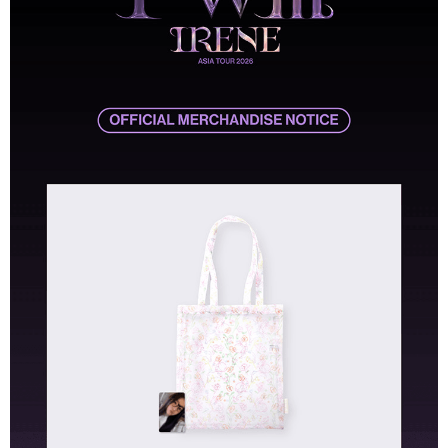
7-11取貨付款
※ 請注意：結帳手續完成當下不需立刻繳費，但若您需要取消訂單，請聯絡
每筆NT$60，滿NT$1,599(含以上)免運費
購買商品的店家。未經商家同意取消之訂單仍視為有效，需透過AFTEE先享
後付繳納相關費用。
付款後7-11取貨
※ 交易是否成功請以「AFTEE先享後付 」之結帳頁面顯示為準，若有關於
是否繳費成功／繳費後需取消欲退款等相關疑問，請聯繫「AFTEE先享後付
每筆NT$60，滿NT$1,599(含以上)免運費
客戶支援中心」
https://netprotections.freshdesk.com/support/home
新竹貨運
【注意事項】
１．透過由恩沛科技股份有限公司提供之「AFTEE先享後付」服務完成之交
每筆NT$90
易，需依本服務之必要範圍內提供個人資料，並將交易相關給付款項請求債
權轉讓予恩沛科技股份有限公司。
宅配 (離島)
２．關於個人資料處理事宜，請瀏覽以下網址：
每筆NT$200
https://aftee.tw/terms/#terms3
３．未成年的使用者請事先徵得法定代理人或監護人之同意方可使用
付款後門市自取
「AFTEE先享後付」，若未經同意申辦者引起之損失，本公司不負相關責
任。
免運費
４．使用「AFTEE先享後付」時，將依據個別帳號之用戶狀況，依本公司即
時審查核予不同之上限額度；若仍有額度不足之情形，本公司將視審查結果
亞洲國家/地區配送
查看運費
請求用戶進行身份認證。
５．嚴禁一人註冊多個帳號或使用他人資訊註冊。若發現惡意使用之情形，
北美國家/地區配送
查看運費
恩沛科技股份有限公司將有權停止該用戶之使用額度並採取法律行動。
歐洲國家/地區配送
查看運費