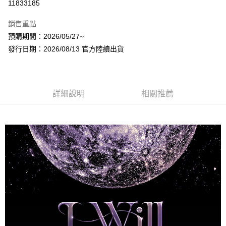
11833185
LINE Pay
銷售重點
Apple Pay
預購期間：2026/05/27~
發行日期：2026/08/13 官方陸續出貨
街口支付
悠遊付
AFTEE先享後付
詳細說明
相關推薦
相關說明
【關於「AFTEE先享後付」】
ATM付款
AFTEE先享後付是「在收到商品之後才付款」的支付方式。 讓您購物簡單
便利好安心！
１．簡單：不需註冊會員、不需綁卡、不需儲值。
運送方式
２．便利：只要手機號碼，簡訊認證，即可結帳。
３．安心：先確認商品／服務後，再付款。
全家取貨付款
每筆NT$60，滿NT$1,599(含以上)免運費
【「AFTEE先享後付」結帳流程】
１．於結帳方式選擇「AFTEE先享後付」後，將跳轉至「AFTEE先享後付」
付款後全家取貨
結帳頁面，進行簡訊認證並確認金額後，即可完成結帳。
２．訂單成立數日內，您將收到繳費通知簡訊。
每筆NT$60，滿NT$1,599(含以上)免運費
３．收到繳費通知簡訊後14天內，點擊此簡訊中的連結，可透過四大超商／
ATM／網路銀行／等多元方式進行付款，方視為交易完成。