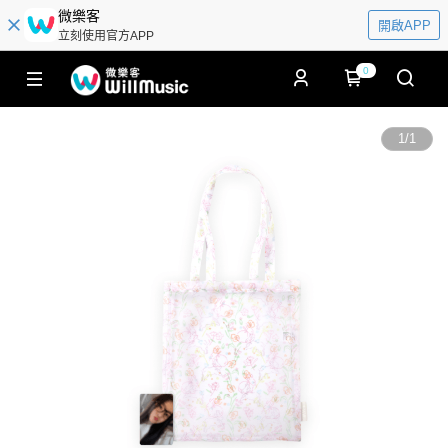
微樂客
開啟APP
立刻使用官方APP
0
1
/
1