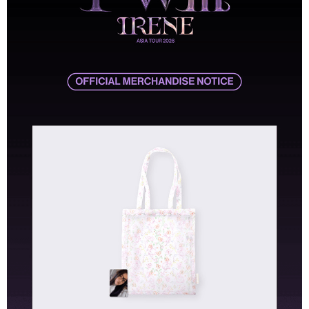
7-11取貨付款
※ 請注意：結帳手續完成當下不需立刻繳費，但若您需要取消訂單，請聯絡
每筆NT$60，滿NT$1,599(含以上)免運費
購買商品的店家。未經商家同意取消之訂單仍視為有效，需透過AFTEE先享
後付繳納相關費用。
付款後7-11取貨
※ 交易是否成功請以「AFTEE先享後付 」之結帳頁面顯示為準，若有關於
是否繳費成功／繳費後需取消欲退款等相關疑問，請聯繫「AFTEE先享後付
每筆NT$60，滿NT$1,599(含以上)免運費
客戶支援中心」
https://netprotections.freshdesk.com/support/home
新竹貨運
【注意事項】
１．透過由恩沛科技股份有限公司提供之「AFTEE先享後付」服務完成之交
每筆NT$90
易，需依本服務之必要範圍內提供個人資料，並將交易相關給付款項請求債
權轉讓予恩沛科技股份有限公司。
宅配 (離島)
２．關於個人資料處理事宜，請瀏覽以下網址：
每筆NT$200
https://aftee.tw/terms/#terms3
３．未成年的使用者請事先徵得法定代理人或監護人之同意方可使用
付款後門市自取
「AFTEE先享後付」，若未經同意申辦者引起之損失，本公司不負相關責
任。
免運費
４．使用「AFTEE先享後付」時，將依據個別帳號之用戶狀況，依本公司即
時審查核予不同之上限額度；若仍有額度不足之情形，本公司將視審查結果
亞洲國家/地區配送
查看運費
請求用戶進行身份認證。
５．嚴禁一人註冊多個帳號或使用他人資訊註冊。若發現惡意使用之情形，
北美國家/地區配送
查看運費
恩沛科技股份有限公司將有權停止該用戶之使用額度並採取法律行動。
歐洲國家/地區配送
查看運費