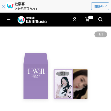
微樂客
開啟APP
立刻使用官方APP
0
1
/
1