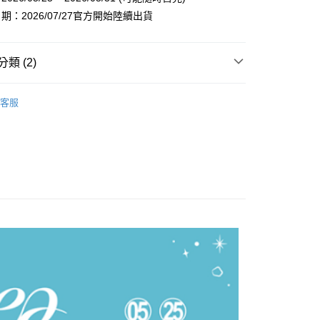
期：2026/07/27官方開始陸續出貨
類 (2)
商品
週邊
享後付
客服
 / 男團
SHINEE
FTEE先享後付」】
先享後付是「在收到商品之後才付款」的支付方式。 讓您購物簡單
心！
：不需註冊會員、不需綁卡、不需儲值。
：只要手機號碼，簡訊認證，即可結帳。
：先確認商品／服務後，再付款。
付款
EE先享後付」結帳流程】
0，滿NT$1,599(含以上)免運費
方式選擇「AFTEE先享後付」後，將跳轉至「AFTEE先享後
頁面，進行簡訊認證並確認金額後，即可完成結帳。
家取貨
成立數日內，您將收到繳費通知簡訊。
費通知簡訊後14天內，點擊此簡訊中的連結，可透過四大超商
0，滿NT$1,599(含以上)免運費
網路銀行／等多元方式進行付款，方視為交易完成。
：結帳手續完成當下不需立刻繳費，但若您需要取消訂單，請聯
付款
的店家。未經商家同意取消之訂單仍視為有效，需透過AFTEE