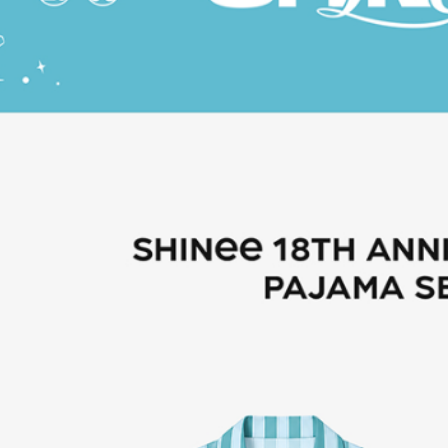
先享後付
每筆NT$6
※ 交易是
是否繳費成
付款後7-1
付客戶支
每筆NT$6
【注意事
新竹貨運
１．透過由
交易，需
每筆NT$9
求債權轉
２．關於
宅配 (離島
https://aft
每筆NT$2
３．未成
「AFTE
付款後門
任。
４．使用「
免運費
即時審查
結果請求
亞洲國家/
５．嚴禁
形，恩沛
北美國家/
動。
歐洲國家/