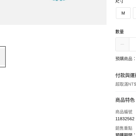
尺寸
M
數量
預購商品：
付款與運
超取滿NT$
付款方式
商品特色
信用卡一
商品編號
11832562
超商取貨
銷售重點
LINE Pay
預購期間：20