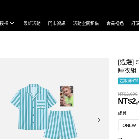
授權
最新活動
門市資訊
活動空間租借
會員禮遇
訂
[週邊] S
睡衣組
超取滿NT$
NT$2,600
NT$2,
成員
ONEW