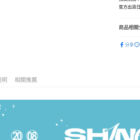
官方出貨日
Apple Pay
街口支付
商品相關分
悠遊付
韓國週邊
AFTEE先
分享
韓國 男歌手
相關說明
【關於「A
ATM付款
AFTEE
便利好安
１．簡單
說明
相關推薦
２．便利
運送方式
３．安心
全家取貨
【「AFT
每筆NT$6
１．於結帳
付」結帳
付款後全
２．訂單
３．收到繳
每筆NT$6
／ATM／
※ 請注意
7-11取貨
絡購買商品