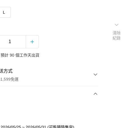
L
清除
紀錄
預計 90 個工作天出貨
送方式
1,599免運
次付款
付款
26/05/25 ~ 2026/05/31 (可能隨時售完)