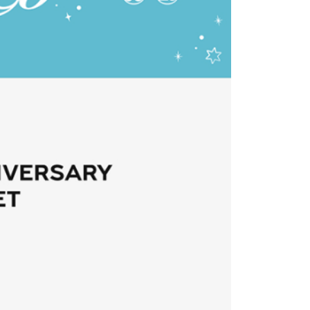
繳納相關費用。
0，滿NT$1,599(含以上)免運費
否成功請以「AFTEE先享後付 」之結帳頁面顯示為準，若有關於
功／繳費後需取消欲退款等相關疑問，請聯繫「AFTEE先享後
1取貨
援中心」
https://netprotections.freshdesk.com/support/home
0，滿NT$1,599(含以上)免運費
項】
恩沛科技股份有限公司提供之「AFTEE先享後付」服務完成之
依本服務之必要範圍內提供個人資料，並將交易相關給付款項請
0
讓予恩沛科技股份有限公司。
個人資料處理事宜，請瀏覽以下網址：
)
ee.tw/terms/#terms3
00
年的使用者請事先徵得法定代理人或監護人之同意方可使用
E先享後付」，若未經同意申辦者引起之損失，本公司不負相關責
市自取
AFTEE先享後付」時，將依據個別帳號之用戶狀況，依本公司
核予不同之上限額度；若仍有額度不足之情形，本公司將視審查
用戶進行身份認證。
地區配送
查看運費
一人註冊多個帳號或使用他人資訊註冊。若發現惡意使用之情
科技股份有限公司將有權停止該用戶之使用額度並採取法律行
地區配送
查看運費
地區配送
查看運費