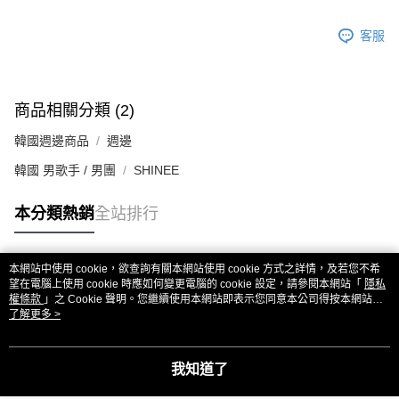
客服
商品相關分類 (2)
韓國週邊商品
週邊
韓國 男歌手 / 男團
SHINEE
本分類熱銷
全站排行
本網站中使用 cookie，欲查詢有關本網站使用 cookie 方式之詳情，及若您不希
熱門標籤
望在電腦上使用 cookie 時應如何變更電腦的 cookie 設定，請參閱本網站「
隱私
權條款
」之 Cookie 聲明。您繼續使用本網站即表示您同意本公司得按本網站使
用條款之 Cookie 聲明使用 cookie。
了解更多 >
我知道了