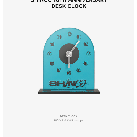
7-11取貨付款
※ 請注意：結帳手續完成當下不需立刻繳費，但若您需要取消訂單，請聯絡
每筆NT$60，滿NT$1,599(含以上)免運費
購買商品的店家。未經商家同意取消之訂單仍視為有效，需透過AFTEE先享
後付繳納相關費用。
付款後7-11取貨
※ 交易是否成功請以「AFTEE先享後付 」之結帳頁面顯示為準，若有關於
是否繳費成功／繳費後需取消欲退款等相關疑問，請聯繫「AFTEE先享後付
每筆NT$60，滿NT$1,599(含以上)免運費
客戶支援中心」
https://netprotections.freshdesk.com/support/home
新竹貨運
【注意事項】
１．透過由恩沛科技股份有限公司提供之「AFTEE先享後付」服務完成之交
每筆NT$90
易，需依本服務之必要範圍內提供個人資料，並將交易相關給付款項請求債
權轉讓予恩沛科技股份有限公司。
宅配 (離島)
２．關於個人資料處理事宜，請瀏覽以下網址：
每筆NT$200
https://aftee.tw/terms/#terms3
３．未成年的使用者請事先徵得法定代理人或監護人之同意方可使用
付款後門市自取
「AFTEE先享後付」，若未經同意申辦者引起之損失，本公司不負相關責
任。
免運費
４．使用「AFTEE先享後付」時，將依據個別帳號之用戶狀況，依本公司即
時審查核予不同之上限額度；若仍有額度不足之情形，本公司將視審查結果
亞洲國家/地區配送
查看運費
請求用戶進行身份認證。
５．嚴禁一人註冊多個帳號或使用他人資訊註冊。若發現惡意使用之情形，
北美國家/地區配送
查看運費
恩沛科技股份有限公司將有權停止該用戶之使用額度並採取法律行動。
歐洲國家/地區配送
查看運費