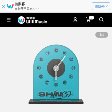
微樂客
開啟APP
立刻使用官方APP
0
1
/
1