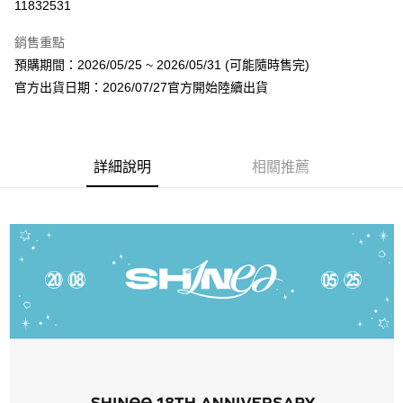
11832531
LINE Pay
銷售重點
Apple Pay
預購期間：2026/05/25 ~ 2026/05/31 (可能隨時售完)
官方出貨日期：2026/07/27官方開始陸續出貨
街口支付
悠遊付
AFTEE先享後付
詳細說明
相關推薦
相關說明
【關於「AFTEE先享後付」】
ATM付款
AFTEE先享後付是「在收到商品之後才付款」的支付方式。 讓您購物簡單
便利好安心！
１．簡單：不需註冊會員、不需綁卡、不需儲值。
運送方式
２．便利：只要手機號碼，簡訊認證，即可結帳。
３．安心：先確認商品／服務後，再付款。
全家取貨付款
每筆NT$60，滿NT$1,599(含以上)免運費
【「AFTEE先享後付」結帳流程】
１．於結帳方式選擇「AFTEE先享後付」後，將跳轉至「AFTEE先享後付」
付款後全家取貨
結帳頁面，進行簡訊認證並確認金額後，即可完成結帳。
２．訂單成立數日內，您將收到繳費通知簡訊。
每筆NT$60，滿NT$1,599(含以上)免運費
３．收到繳費通知簡訊後14天內，點擊此簡訊中的連結，可透過四大超商／
ATM／網路銀行／等多元方式進行付款，方視為交易完成。