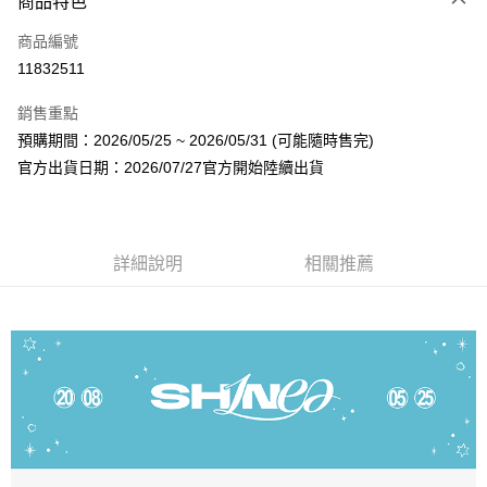
商品特色
信用卡一次付款
商品編號
超商取貨付款
11832511
LINE Pay
銷售重點
Apple Pay
預購期間：2026/05/25 ~ 2026/05/31 (可能隨時售完)
官方出貨日期：2026/07/27官方開始陸續出貨
街口支付
悠遊付
AFTEE先享後付
詳細說明
相關推薦
相關說明
【關於「AFTEE先享後付」】
ATM付款
AFTEE先享後付是「在收到商品之後才付款」的支付方式。 讓您購物簡單
便利好安心！
１．簡單：不需註冊會員、不需綁卡、不需儲值。
運送方式
２．便利：只要手機號碼，簡訊認證，即可結帳。
３．安心：先確認商品／服務後，再付款。
全家取貨付款
每筆NT$60，滿NT$1,599(含以上)免運費
【「AFTEE先享後付」結帳流程】
１．於結帳方式選擇「AFTEE先享後付」後，將跳轉至「AFTEE先享後付」
付款後全家取貨
結帳頁面，進行簡訊認證並確認金額後，即可完成結帳。