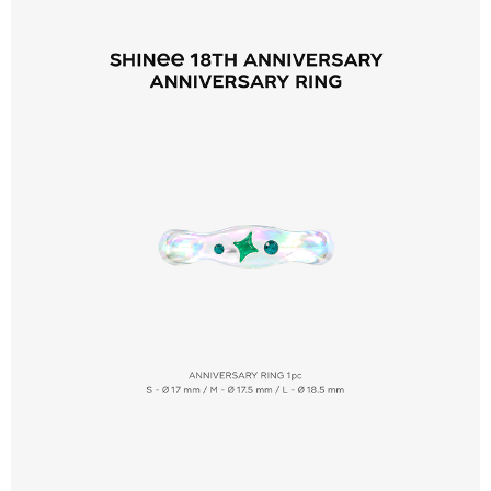
２．訂單成立數日內，您將收到繳費通知簡訊。
每筆NT$60，滿NT$1,599(含以上)免運費
３．收到繳費通知簡訊後14天內，點擊此簡訊中的連結，可透過四大超商／
ATM／網路銀行／等多元方式進行付款，方視為交易完成。
7-11取貨付款
※ 請注意：結帳手續完成當下不需立刻繳費，但若您需要取消訂單，請聯絡
每筆NT$60，滿NT$1,599(含以上)免運費
購買商品的店家。未經商家同意取消之訂單仍視為有效，需透過AFTEE先享
後付繳納相關費用。
付款後7-11取貨
※ 交易是否成功請以「AFTEE先享後付 」之結帳頁面顯示為準，若有關於
是否繳費成功／繳費後需取消欲退款等相關疑問，請聯繫「AFTEE先享後付
每筆NT$60，滿NT$1,599(含以上)免運費
客戶支援中心」
https://netprotections.freshdesk.com/support/home
新竹貨運
【注意事項】
１．透過由恩沛科技股份有限公司提供之「AFTEE先享後付」服務完成之交
每筆NT$90
易，需依本服務之必要範圍內提供個人資料，並將交易相關給付款項請求債
權轉讓予恩沛科技股份有限公司。
宅配 (離島)
２．關於個人資料處理事宜，請瀏覽以下網址：
每筆NT$200
https://aftee.tw/terms/#terms3
３．未成年的使用者請事先徵得法定代理人或監護人之同意方可使用
付款後門市自取
「AFTEE先享後付」，若未經同意申辦者引起之損失，本公司不負相關責
任。
免運費
４．使用「AFTEE先享後付」時，將依據個別帳號之用戶狀況，依本公司即
時審查核予不同之上限額度；若仍有額度不足之情形，本公司將視審查結果
亞洲國家/地區配送
查看運費
請求用戶進行身份認證。
５．嚴禁一人註冊多個帳號或使用他人資訊註冊。若發現惡意使用之情形，
北美國家/地區配送
查看運費
恩沛科技股份有限公司將有權停止該用戶之使用額度並採取法律行動。