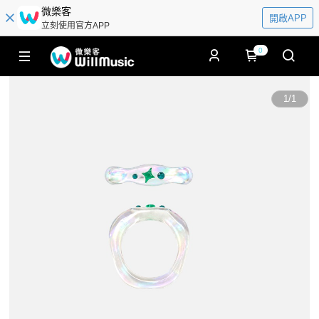
微樂客
開啟APP
立刻使用官方APP
0
1
/
1