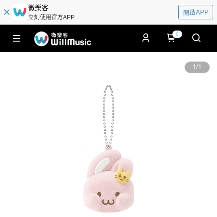
微樂客
開啟APP
立刻使用官方APP
0
1
/
1