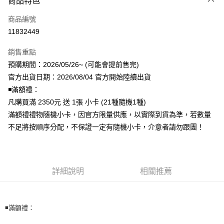
商品特色
信用卡一次付款
商品編號
超商取貨付款
11832449
LINE Pay
銷售重點
Apple Pay
預購期間：2026/05/26~ (可能會提前售完)
官方出貨日期：2026/08/04 官方開始陸續出貨
街口支付
◾️滿額禮：
悠遊付
凡購買滿 2350元 送 1張 小卡 (21種隨機1種)
滿額禮禮物隨機小卡，因官方限量供應，以實際到貨為準，若數量
AFTEE先享後付
不足將按順序分配，不保證一定有隨機小卡，介意者請勿跟團！
相關說明
【關於「AFTEE先享後付」】
ATM付款
AFTEE先享後付是「在收到商品之後才付款」的支付方式。 讓您購物簡單
便利好安心！
１．簡單：不需註冊會員、不需綁卡、不需儲值。
詳細說明
相關推薦
運送方式
２．便利：只要手機號碼，簡訊認證，即可結帳。
３．安心：先確認商品／服務後，再付款。
全家取貨付款
每筆NT$60，滿NT$1,599(含以上)免運費
【「AFTEE先享後付」結帳流程】
◾️滿額禮：
１．於結帳方式選擇「AFTEE先享後付」後，將跳轉至「AFTEE先享後付」
付款後全家取貨
結帳頁面，進行簡訊認證並確認金額後，即可完成結帳。