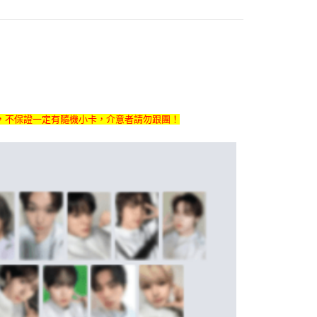
家取貨
成立數日內，您將收到繳費通知簡訊。
費通知簡訊後14天內，點擊此簡訊中的連結，可透過四大超商
0，滿NT$1,599(含以上)免運費
網路銀行／等多元方式進行付款，方視為交易完成。
：結帳手續完成當下不需立刻繳費，但若您需要取消訂單，請聯
付款
的店家。未經商家同意取消之訂單仍視為有效，需透過AFTEE
繳納相關費用。
0，滿NT$1,599(含以上)免運費
否成功請以「AFTEE先享後付 」之結帳頁面顯示為準，若有關於
功／繳費後需取消欲退款等相關疑問，請聯繫「AFTEE先享後
1取貨
援中心」
https://netprotections.freshdesk.com/support/home
0，滿NT$1,599(含以上)免運費
，不保證一定有隨機小卡，介意者請勿跟團！
項】
恩沛科技股份有限公司提供之「AFTEE先享後付」服務完成之
依本服務之必要範圍內提供個人資料，並將交易相關給付款項請
0
讓予恩沛科技股份有限公司。
個人資料處理事宜，請瀏覽以下網址：
)
ee.tw/terms/#terms3
00
年的使用者請事先徵得法定代理人或監護人之同意方可使用
E先享後付」，若未經同意申辦者引起之損失，本公司不負相關責
市自取
AFTEE先享後付」時，將依據個別帳號之用戶狀況，依本公司
核予不同之上限額度；若仍有額度不足之情形，本公司將視審查
用戶進行身份認證。
地區配送
查看運費
一人註冊多個帳號或使用他人資訊註冊。若發現惡意使用之情
科技股份有限公司將有權停止該用戶之使用額度並採取法律行
地區配送
查看運費