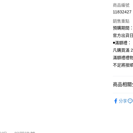
信用卡一
商品編號
11832427
超商取貨
銷售重點
LINE Pay
預購期間：2
官方出貨日期
Apple Pay
◾️滿額禮：
街口支付
凡購買滿 2
滿額禮禮
悠遊付
不足將按
AFTEE先
相關說明
【關於「A
商品相關分
ATM付款
AFTEE
便利好安
韓國週邊
１．簡單
分享
２．便利
韓國 男歌手
運送方式
３．安心
全家取貨
【「AFT
每筆NT$6
１．於結帳
付」結帳