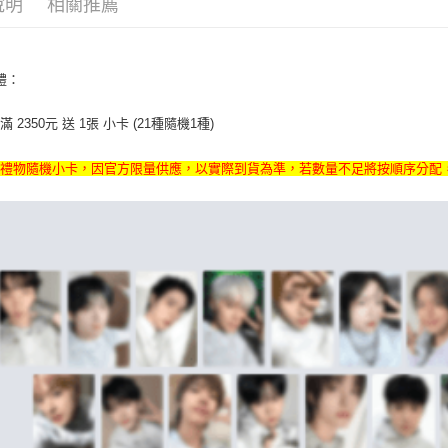
說明
相關推薦
付款後全
２．訂單
３．收到繳
每筆NT$6
／ATM／
※ 請注意
7-11取貨
額禮：
絡購買商品
先享後付
每筆NT$6
※ 交易是
 2350元 送 1張 小卡 (21種隨機1種)
是否繳費成
付款後7-1
付客戶支
每筆NT$6
禮禮物隨機小卡，因官方限量供應，以實際到貨為準，若數量不足將按順序分配
【注意事
新竹貨運
１．透過由
交易，需
每筆NT$9
求債權轉
２．關於
宅配 (離島
https://aft
每筆NT$2
３．未成
「AFTE
付款後門
任。
４．使用「
免運費
即時審查
結果請求
亞洲國家/
５．嚴禁
形，恩沛
北美國家/
動。