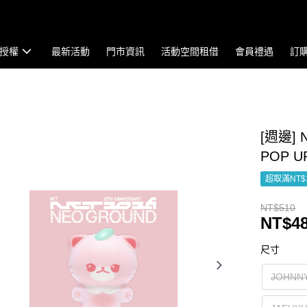
授權
最新活動
門市資訊
活動空間租借
會員禮遇
訂
[週邊] N
POP 
超取滿NT$
NT$510
NT$4
尺寸
JOHNN