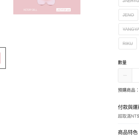
JAEHY
JENO
YANGY
RIKU
數量
預購商品：
付款與運
超取滿NT$
付款方式
商品特色