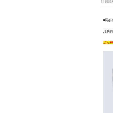
詳細
◾️滿
凡購買滿
滿額