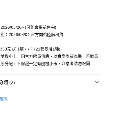
次付款
付款
026/05/26~ (可能會提前售完)
：2026/08/04 官方開始陸續出貨
350元 送 1張 小卡 (21種隨機1種)
物隨機小卡，因官方限量供應，以實際到貨為準，若數量
順序分配，不保證一定有隨機小卡，介意者請勿跟團！
享後付
FTEE先享後付」】
類 (2)
先享後付是「在收到商品之後才付款」的支付方式。 讓您購物簡單
心！
商品
週邊
：不需註冊會員、不需綁卡、不需儲值。
客服
：只要手機號碼，簡訊認證，即可結帳。
 / 男團
NCT
：先確認商品／服務後，再付款。
付款
EE先享後付」結帳流程】
0，滿NT$1,599(含以上)免運費
方式選擇「AFTEE先享後付」後，將跳轉至「AFTEE先享後
頁面，進行簡訊認證並確認金額後，即可完成結帳。