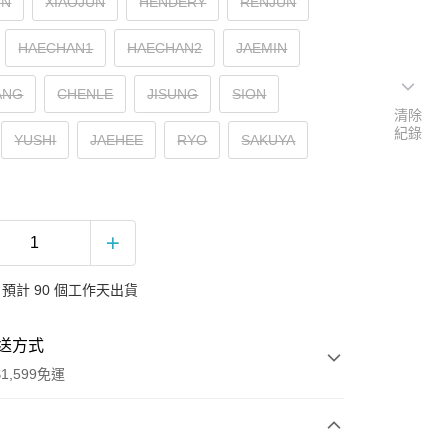
UN
XIAOJUN
HENDERY
RENJUN
HAECHAN1
HAECHAN2
JAEMIN
ANG
CHENLE
JISUNG
SION
清除
紀錄
YUSHI
JAEHEE
RYO
SAKUYA
預計 90 個工作天出貨
送方式
1,599免運