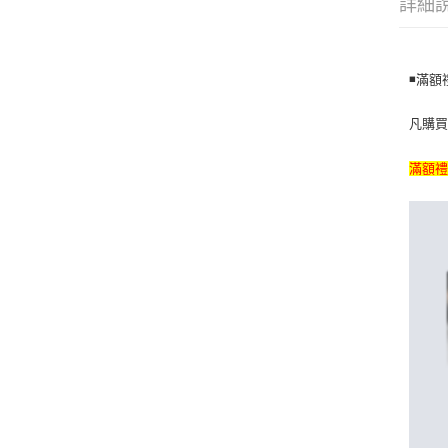
詳細
◾️滿
凡購買滿
滿額