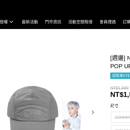
授權
最新活動
門市資訊
活動空間租借
會員禮遇
訂
[週邊] N
POP 
超取滿NT$
NT$1,680
NT$1,
尺寸
JOHNN