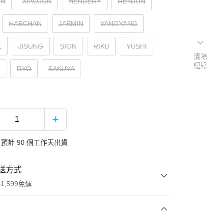
UN
XIAOJUN
HENDERY
RENJUN
HAECHAN
JAEMIN
YANGYANG
E
JISUNG
SION
RIKU
YUSHI
清除
紀錄
E
RYO
SAKUYA
預計 90 個工作天出貨
送方式
1,599免運