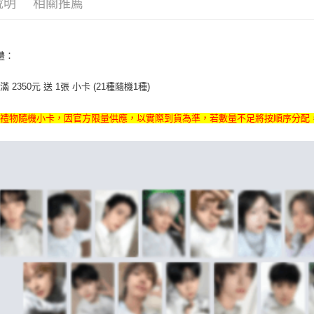
說明
相關推薦
付款後全
２．訂單
３．收到繳
每筆NT$6
／ATM／
※ 請注意
7-11取貨
額禮：
絡購買商品
先享後付
每筆NT$6
※ 交易是
 2350元 送 1張 小卡 (21種隨機1種)
是否繳費成
付款後7-1
付客戶支
每筆NT$6
禮禮物隨機小卡，因官方限量供應，以實際到貨為準，若數量不足將按順序分配
【注意事
新竹貨運
１．透過由
交易，需
每筆NT$9
求債權轉
２．關於
宅配 (離島
https://aft
每筆NT$2
３．未成
「AFTE
付款後門
任。
４．使用「
免運費
即時審查
結果請求
亞洲國家/
５．嚴禁
形，恩沛
北美國家/
動。