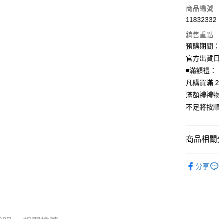
信用卡一
商品編號
11832332
超商取貨
銷售重點
LINE Pay
預購期間：2
官方出貨日期
Apple Pay
◾️滿額禮：
街口支付
凡購買滿 2
滿額禮禮
悠遊付
不足將按
AFTEE先
相關說明
【關於「A
商品相關分
ATM付款
AFTEE
便利好安
韓國週邊
１．簡單
分享
２．便利
韓國 男歌手
運送方式
３．安心
全家取貨
【「AFT
每筆NT$6
１．於結帳
付」結帳