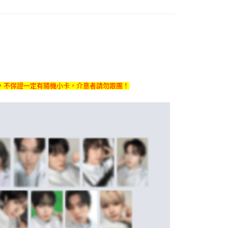
家取貨
成立數日內，您將收到繳費通知簡訊。
費通知簡訊後14天內，點擊此簡訊中的連結，可透過四大超商
0，滿NT$1,599(含以上)免運費
網路銀行／等多元方式進行付款，方視為交易完成。
：結帳手續完成當下不需立刻繳費，但若您需要取消訂單，請聯
付款
的店家。未經商家同意取消之訂單仍視為有效，需透過AFTEE
繳納相關費用。
0，滿NT$1,599(含以上)免運費
否成功請以「AFTEE先享後付 」之結帳頁面顯示為準，若有關於
功／繳費後需取消欲退款等相關疑問，請聯繫「AFTEE先享後
1取貨
援中心」
https://netprotections.freshdesk.com/support/home
0，滿NT$1,599(含以上)免運費
，不保證一定有隨機小卡，介意者請勿跟團！
項】
恩沛科技股份有限公司提供之「AFTEE先享後付」服務完成之
依本服務之必要範圍內提供個人資料，並將交易相關給付款項請
0
讓予恩沛科技股份有限公司。
個人資料處理事宜，請瀏覽以下網址：
)
ee.tw/terms/#terms3
00
年的使用者請事先徵得法定代理人或監護人之同意方可使用
E先享後付」，若未經同意申辦者引起之損失，本公司不負相關責
市自取
AFTEE先享後付」時，將依據個別帳號之用戶狀況，依本公司
核予不同之上限額度；若仍有額度不足之情形，本公司將視審查
用戶進行身份認證。
地區配送
查看運費
一人註冊多個帳號或使用他人資訊註冊。若發現惡意使用之情
科技股份有限公司將有權停止該用戶之使用額度並採取法律行
地區配送
查看運費