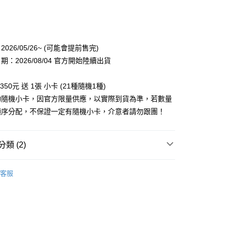
次付款
付款
026/05/26~ (可能會提前售完)
：2026/08/04 官方開始陸續出貨
350元 送 1張 小卡 (21種隨機1種)
物隨機小卡，因官方限量供應，以實際到貨為準，若數量
順序分配，不保證一定有隨機小卡，介意者請勿跟團！
享後付
FTEE先享後付」】
類 (2)
先享後付是「在收到商品之後才付款」的支付方式。 讓您購物簡單
心！
商品
週邊
：不需註冊會員、不需綁卡、不需儲值。
客服
：只要手機號碼，簡訊認證，即可結帳。
 / 男團
NCT
：先確認商品／服務後，再付款。
付款
EE先享後付」結帳流程】
0，滿NT$1,599(含以上)免運費
方式選擇「AFTEE先享後付」後，將跳轉至「AFTEE先享後
頁面，進行簡訊認證並確認金額後，即可完成結帳。