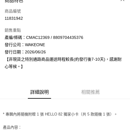
商品特色
信用卡一次付款
商品編號
超商取貨付款
11831942
LINE Pay
銷售重點
Apple Pay
產編/條碼：CMAC12369 / 8809704435376
發行公司：WAKEONE
街口支付
發行日期：2026/06/26
悠遊付
【非現貨之特別通路商品運送時程較長(約發行後7-10天)，感謝耐
心等候。】
AFTEE先享後付
相關說明
【關於「AFTEE先享後付」】
ATM付款
AFTEE先享後付是「在收到商品之後才付款」的支付方式。 讓您購物簡單
詳細說明
相關推薦
便利好安心！
１．簡單：不需註冊會員、不需綁卡、不需儲值。
運送方式
２．便利：只要手機號碼，簡訊認證，即可結帳。
３．安心：先確認商品／服務後，再付款。
全家取貨付款
* 專輯內將隨機附贈 1 張 HELLO 82 獨家小卡（共 5 款隨機 1 張）。
每筆NT$60，滿NT$1,599(含以上)免運費
【「AFTEE先享後付」結帳流程】
１．於結帳方式選擇「AFTEE先享後付」後，將跳轉至「AFTEE先享後付」
產品內容：
付款後全家取貨
結帳頁面，進行簡訊認證並確認金額後，即可完成結帳。