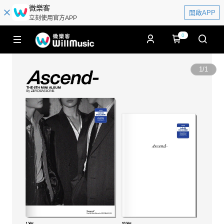
微樂客
開啟APP
立刻使用官方APP
0
1
/
1