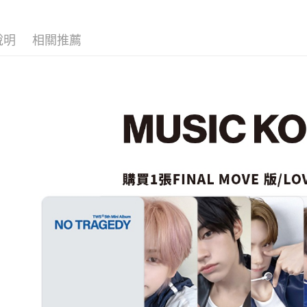
／ATM／
※ 請注意
7-11取貨
絡購買商品
先享後付
說明
相關推薦
每筆NT$6
※ 交易是
是否繳費成
付款後7-1
付客戶支
每筆NT$6
【注意事
新竹貨運
１．透過由
交易，需
每筆NT$9
求債權轉
２．關於
宅配 (離島
https://aft
每筆NT$2
３．未成
「AFTE
付款後門
任。
４．使用「
免運費
即時審查
結果請求
亞洲國家/
５．嚴禁
形，恩沛
北美國家/
動。
歐洲國家/