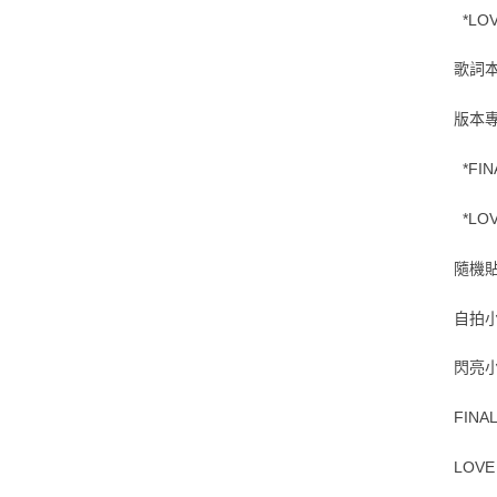
*LOV
歌詞本：
版本
*FIN
*LOV
隨機貼紙
自拍小卡
閃亮小
FINA
LOVE