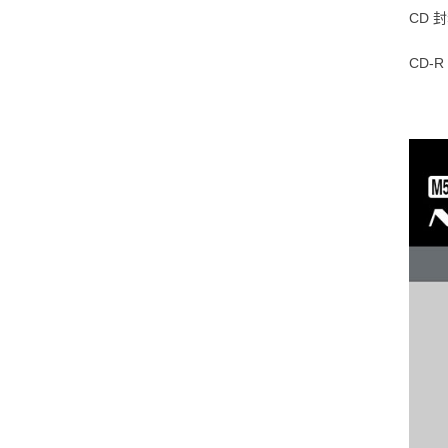
CD 封
CD-R