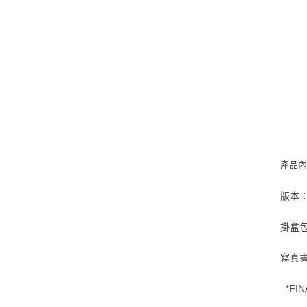
產品
版本： 
掛盒包裝
寫真書：
*FIN