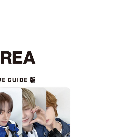
網路銀行／等多元方式進行付款，方視為交易完成。
：結帳手續完成當下不需立刻繳費，但若您需要取消訂單，請聯
付款
的店家。未經商家同意取消之訂單仍視為有效，需透過AFTEE
繳納相關費用。
0，滿NT$1,599(含以上)免運費
否成功請以「AFTEE先享後付 」之結帳頁面顯示為準，若有關於
功／繳費後需取消欲退款等相關疑問，請聯繫「AFTEE先享後
1取貨
援中心」
https://netprotections.freshdesk.com/support/home
0，滿NT$1,599(含以上)免運費
項】
恩沛科技股份有限公司提供之「AFTEE先享後付」服務完成之
依本服務之必要範圍內提供個人資料，並將交易相關給付款項請
0
讓予恩沛科技股份有限公司。
個人資料處理事宜，請瀏覽以下網址：
)
ee.tw/terms/#terms3
00
年的使用者請事先徵得法定代理人或監護人之同意方可使用
E先享後付」，若未經同意申辦者引起之損失，本公司不負相關責
市自取
AFTEE先享後付」時，將依據個別帳號之用戶狀況，依本公司
核予不同之上限額度；若仍有額度不足之情形，本公司將視審查
用戶進行身份認證。
地區配送
查看運費
一人註冊多個帳號或使用他人資訊註冊。若發現惡意使用之情
科技股份有限公司將有權停止該用戶之使用額度並採取法律行
地區配送
查看運費
地區配送
查看運費