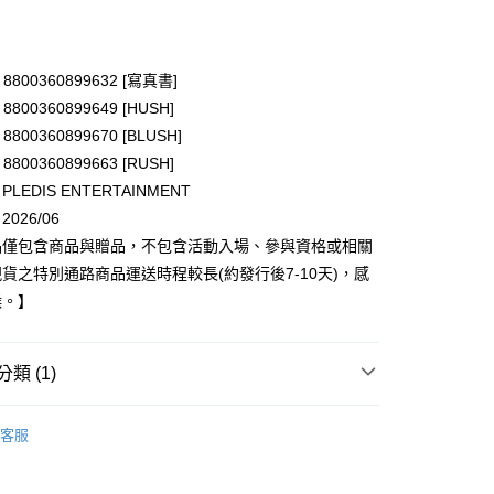
付款
：
/ 8800360899632 [寫真書]
/ 8800360899649 [HUSH]
/ 8800360899670 [BLUSH]
/ 8800360899663 [RUSH]
EDIS ENTERTAINMENT
享後付
026/06
品僅包含商品與贈品，不包含活動入場、參與資格或相關
FTEE先享後付」】
貨之特別通路商品運送時程較長(約發行後7-10天)，感
先享後付是「在收到商品之後才付款」的支付方式。 讓您購物簡單
心！
候。】
：不需註冊會員、不需綁卡、不需儲值。
：只要手機號碼，簡訊認證，即可結帳。
：先確認商品／服務後，再付款。
類 (1)
付款
EE先享後付」結帳流程】
0，滿NT$1,599(含以上)免運費
 / 男團
TWS
方式選擇「AFTEE先享後付」後，將跳轉至「AFTEE先享後
客服
頁面，進行簡訊認證並確認金額後，即可完成結帳。
家取貨
成立數日內，您將收到繳費通知簡訊。
費通知簡訊後14天內，點擊此簡訊中的連結，可透過四大超商
0，滿NT$1,599(含以上)免運費