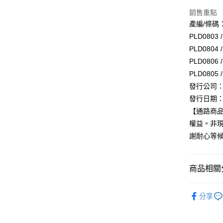
超商取貨
銷售重點
LINE Pay
產編/條碼
PLD0803 
Apple Pay
PLD0804 
街口支付
PLD0806 
PLD0805 
悠遊付
發行公司：PL
AFTEE先
發行日期：2
相關說明
【通路商
【關於「A
ATM付款
權益。非現
AFTEE
便利好安
謝耐心等
１．簡單
２．便利
運送方式
３．安心
商品相關分
全家取貨
【「AFT
每筆NT$6
韓國 男歌手
１．於結帳
分享
付」結帳
付款後全
２．訂單
３．收到繳
每筆NT$6