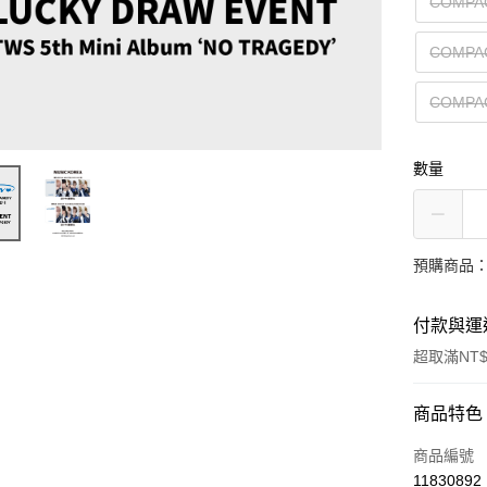
COMPA
COMPA
COMPA
數量
預購商品：
付款與運
超取滿NT$
付款方式
商品特色
信用卡一
商品編號
11830892