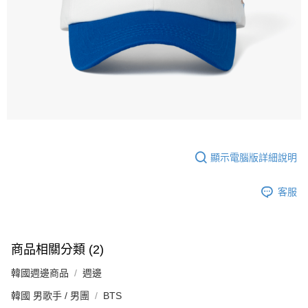
每筆NT$60，滿NT$1,599(含以上)免運費
購買商品的店家。未經商家同意取消之訂單仍視為有效，需透過AFTEE先享
後付繳納相關費用。
付款後7-11取貨
※ 交易是否成功請以「AFTEE先享後付 」之結帳頁面顯示為準，若有關於
是否繳費成功／繳費後需取消欲退款等相關疑問，請聯繫「AFTEE先享後付
每筆NT$60，滿NT$1,599(含以上)免運費
客戶支援中心」
https://netprotections.freshdesk.com/support/home
新竹貨運
【注意事項】
１．透過由恩沛科技股份有限公司提供之「AFTEE先享後付」服務完成之交
每筆NT$90
易，需依本服務之必要範圍內提供個人資料，並將交易相關給付款項請求債
權轉讓予恩沛科技股份有限公司。
宅配 (離島)
２．關於個人資料處理事宜，請瀏覽以下網址：
每筆NT$200
https://aftee.tw/terms/#terms3
３．未成年的使用者請事先徵得法定代理人或監護人之同意方可使用
顯示電腦版詳細說明
付款後門市自取
「AFTEE先享後付」，若未經同意申辦者引起之損失，本公司不負相關責
任。
免運費
４．使用「AFTEE先享後付」時，將依據個別帳號之用戶狀況，依本公司即
客服
時審查核予不同之上限額度；若仍有額度不足之情形，本公司將視審查結果
亞洲國家/地區配送
查看運費
請求用戶進行身份認證。
５．嚴禁一人註冊多個帳號或使用他人資訊註冊。若發現惡意使用之情形，
北美國家/地區配送
查看運費
恩沛科技股份有限公司將有權停止該用戶之使用額度並採取法律行動。
商品相關分類 (2)
歐洲國家/地區配送
查看運費
韓國週邊商品
週邊
韓國 男歌手 / 男團
BTS