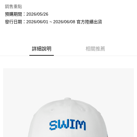
LINE Pay
銷售重點
Apple Pay
預購期間：2026/05/26
發行日期：2026/06/01 ~ 2026/06/08 官方陸續出貨
街口支付
悠遊付
AFTEE先享後付
詳細說明
相關推薦
相關說明
【關於「AFTEE先享後付」】
ATM付款
AFTEE先享後付是「在收到商品之後才付款」的支付方式。 讓您購物簡單
便利好安心！
１．簡單：不需註冊會員、不需綁卡、不需儲值。
運送方式
２．便利：只要手機號碼，簡訊認證，即可結帳。
３．安心：先確認商品／服務後，再付款。
全家取貨付款
每筆NT$60，滿NT$1,599(含以上)免運費
【「AFTEE先享後付」結帳流程】
１．於結帳方式選擇「AFTEE先享後付」後，將跳轉至「AFTEE先享後付」
付款後全家取貨
結帳頁面，進行簡訊認證並確認金額後，即可完成結帳。
２．訂單成立數日內，您將收到繳費通知簡訊。
每筆NT$60，滿NT$1,599(含以上)免運費
３．收到繳費通知簡訊後14天內，點擊此簡訊中的連結，可透過四大超商／
ATM／網路銀行／等多元方式進行付款，方視為交易完成。
7-11取貨付款
※ 請注意：結帳手續完成當下不需立刻繳費，但若您需要取消訂單，請聯絡