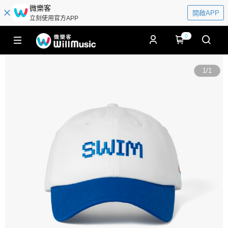
微樂客
開啟APP
立刻使用官方APP
0
1
/
1