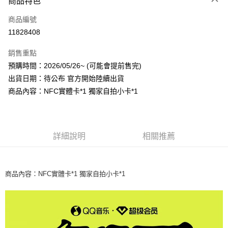
商品特色
信用卡一次付款
商品編號
超商取貨付款
11828408
LINE Pay
銷售重點
Apple Pay
預購時間：2026/05/26~ (可能會提前售完)
出貨日期：待公布 官方開始陸續出貨
街口支付
商品內容：NFC實體卡*1 獨家自拍小卡*1
悠遊付
AFTEE先享後付
相關說明
詳細說明
相關推薦
【關於「AFTEE先享後付」】
ATM付款
AFTEE先享後付是「在收到商品之後才付款」的支付方式。 讓您購物簡單
便利好安心！
１．簡單：不需註冊會員、不需綁卡、不需儲值。
商品內容
NFC實體卡*1 獨家自拍小卡*1
：
運送方式
２．便利：只要手機號碼，簡訊認證，即可結帳。
３．安心：先確認商品／服務後，再付款。
全家取貨付款
每筆NT$60，滿NT$1,599(含以上)免運費
【「AFTEE先享後付」結帳流程】
１．於結帳方式選擇「AFTEE先享後付」後，將跳轉至「AFTEE先享後付」
付款後全家取貨
結帳頁面，進行簡訊認證並確認金額後，即可完成結帳。