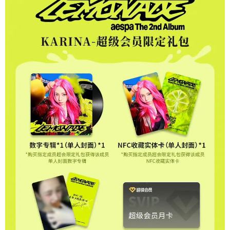
２．訂單成立數日內，您將收到繳費通知簡訊。
每筆NT$60，滿NT$1,599(含以上)免運費
３．收到繳費通知簡訊後14天內，點擊此簡訊中的連結，可透過四大超商／
ATM／網路銀行／等多元方式進行付款，方視為交易完成。
7-11取貨付款
※ 請注意：結帳手續完成當下不需立刻繳費，但若您需要取消訂單，請聯絡
每筆NT$60，滿NT$1,599(含以上)免運費
購買商品的店家。未經商家同意取消之訂單仍視為有效，需透過AFTEE先享
後付繳納相關費用。
付款後7-11取貨
※ 交易是否成功請以「AFTEE先享後付 」之結帳頁面顯示為準，若有關於
是否繳費成功／繳費後需取消欲退款等相關疑問，請聯繫「AFTEE先享後付
每筆NT$60，滿NT$1,599(含以上)免運費
客戶支援中心」
https://netprotections.freshdesk.com/support/home
新竹貨運
【注意事項】
１．透過由恩沛科技股份有限公司提供之「AFTEE先享後付」服務完成之交
每筆NT$90
易，需依本服務之必要範圍內提供個人資料，並將交易相關給付款項請求債
權轉讓予恩沛科技股份有限公司。
宅配 (離島)
２．關於個人資料處理事宜，請瀏覽以下網址：
每筆NT$200
https://aftee.tw/terms/#terms3
３．未成年的使用者請事先徵得法定代理人或監護人之同意方可使用
付款後門市自取
「AFTEE先享後付」，若未經同意申辦者引起之損失，本公司不負相關責
任。
免運費
４．使用「AFTEE先享後付」時，將依據個別帳號之用戶狀況，依本公司即
時審查核予不同之上限額度；若仍有額度不足之情形，本公司將視審查結果
亞洲國家/地區配送
查看運費
請求用戶進行身份認證。
５．嚴禁一人註冊多個帳號或使用他人資訊註冊。若發現惡意使用之情形，
北美國家/地區配送
查看運費
恩沛科技股份有限公司將有權停止該用戶之使用額度並採取法律行動。