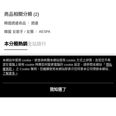
商品相關分類 (2)
韓國週邊商品
週邊
韓國 女歌手 / 女團
AESPA
本分類熱銷
全站排行
本網站中使用 cookie，欲查詢有關本網站使用 cookie 方式之詳情，及若您不希
熱門標籤
望在電腦上使用 cookie 時應如何變更電腦的 cookie 設定，請參閱本網站「
隱私
權條款
」之 Cookie 聲明。您繼續使用本網站即表示您同意本公司得按本網站使
用條款之 Cookie 聲明使用 cookie。
了解更多 >
我知道了