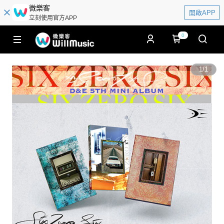
微樂客
開啟APP
立刻使用官方APP
0
1
/
1