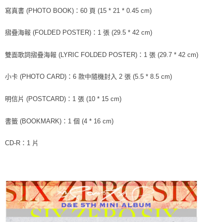
ATM／網路銀行／等多元方式進行付款，方視為交易完成。
寫真書 (PHOTO BOOK)：60 頁 (15 * 21 * 0.45 cm)
7-11取貨付款
※ 請注意：結帳手續完成當下不需立刻繳費，但若您需要取消訂單，請聯絡
每筆NT$60，滿NT$1,599(含以上)免運費
購買商品的店家。未經商家同意取消之訂單仍視為有效，需透過AFTEE先享
摺疊海報 (FOLDED POSTER)：1 張 (29.5 * 42 cm)
後付繳納相關費用。
付款後7-11取貨
※ 交易是否成功請以「AFTEE先享後付 」之結帳頁面顯示為準，若有關於
是否繳費成功／繳費後需取消欲退款等相關疑問，請聯繫「AFTEE先享後付
雙面歌詞摺疊海報 (LYRIC FOLDED POSTER)：1 張 (29.7 * 42 cm)
每筆NT$60，滿NT$1,599(含以上)免運費
客戶支援中心」
https://netprotections.freshdesk.com/support/home
新竹貨運
小卡 (PHOTO CARD)：6 款中隨機封入 2 張 (5.5 * 8.5 cm)
【注意事項】
１．透過由恩沛科技股份有限公司提供之「AFTEE先享後付」服務完成之交
每筆NT$90
易，需依本服務之必要範圍內提供個人資料，並將交易相關給付款項請求債
明信片 (POSTCARD)：1 張 (10 * 15 cm)
權轉讓予恩沛科技股份有限公司。
宅配 (離島)
２．關於個人資料處理事宜，請瀏覽以下網址：
每筆NT$200
書籤 (BOOKMARK)：1 個 (4 * 16 cm)
https://aftee.tw/terms/#terms3
３．未成年的使用者請事先徵得法定代理人或監護人之同意方可使用
付款後門市自取
「AFTEE先享後付」，若未經同意申辦者引起之損失，本公司不負相關責
CD-R：1 片
任。
免運費
４．使用「AFTEE先享後付」時，將依據個別帳號之用戶狀況，依本公司即
時審查核予不同之上限額度；若仍有額度不足之情形，本公司將視審查結果
亞洲國家/地區配送
查看運費
請求用戶進行身份認證。
５．嚴禁一人註冊多個帳號或使用他人資訊註冊。若發現惡意使用之情形，
北美國家/地區配送
查看運費
恩沛科技股份有限公司將有權停止該用戶之使用額度並採取法律行動。
歐洲國家/地區配送
查看運費