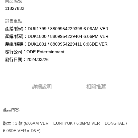
商品編號
超商取貨付款
11827832
LINE Pay
銷售重點
Apple Pay
產編/條碼：DUK1799 / 8809954229398 6:06AM VER
產編/條碼：DUK1800 / 8809954229404 6:06PM VER
街口支付
產編/條碼：DUK1801 / 8809954229411 6:06DE VER
悠遊付
發行公司：ODE Entertainment
發行日期：2024/03/26
AFTEE先享後付
相關說明
【關於「AFTEE先享後付」】
ATM付款
AFTEE先享後付是「在收到商品之後才付款」的支付方式。 讓您購物簡單
詳細說明
相關推薦
便利好安心！
１．簡單：不需註冊會員、不需綁卡、不需儲值。
運送方式
２．便利：只要手機號碼，簡訊認證，即可結帳。
３．安心：先確認商品／服務後，再付款。
全家取貨付款
產品內容:
每筆NT$60，滿NT$1,599(含以上)免運費
【「AFTEE先享後付」結帳流程】
１．於結帳方式選擇「AFTEE先享後付」後，將跳轉至「AFTEE先享後付」
版本：3 款 (6:06AM VER = EUNHYUK / 6:06PM VER = DONGHAE /
付款後全家取貨
結帳頁面，進行簡訊認證並確認金額後，即可完成結帳。
6:06DE VER = D&E)
２．訂單成立數日內，您將收到繳費通知簡訊。
每筆NT$60，滿NT$1,599(含以上)免運費
３．收到繳費通知簡訊後14天內，點擊此簡訊中的連結，可透過四大超商／