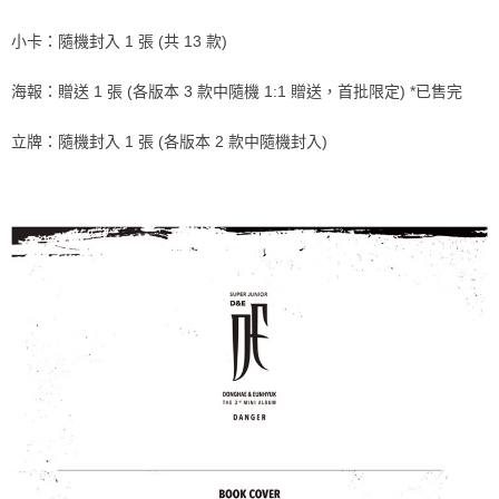
ATM／網路銀行／等多元方式進行付款，方視為交易完成。
7-11取貨付款
※ 請注意：結帳手續完成當下不需立刻繳費，但若您需要取消訂單，請聯絡
小卡：隨機封入 1 張 (共 13 款)
每筆NT$60，滿NT$1,599(含以上)免運費
購買商品的店家。未經商家同意取消之訂單仍視為有效，需透過AFTEE先享
後付繳納相關費用。
海報：贈送 1 張 (各版本 3 款中隨機 1:1 贈送，首批限定) *已售完
付款後7-11取貨
※ 交易是否成功請以「AFTEE先享後付 」之結帳頁面顯示為準，若有關於
是否繳費成功／繳費後需取消欲退款等相關疑問，請聯繫「AFTEE先享後付
每筆NT$60，滿NT$1,599(含以上)免運費
客戶支援中心」
https://netprotections.freshdesk.com/support/home
立牌：隨機封入 1 張 (各版本 2 款中隨機封入)
新竹貨運
【注意事項】
１．透過由恩沛科技股份有限公司提供之「AFTEE先享後付」服務完成之交
每筆NT$90
易，需依本服務之必要範圍內提供個人資料，並將交易相關給付款項請求債
權轉讓予恩沛科技股份有限公司。
宅配 (離島)
２．關於個人資料處理事宜，請瀏覽以下網址：
每筆NT$200
https://aftee.tw/terms/#terms3
３．未成年的使用者請事先徵得法定代理人或監護人之同意方可使用
付款後門市自取
「AFTEE先享後付」，若未經同意申辦者引起之損失，本公司不負相關責
任。
免運費
４．使用「AFTEE先享後付」時，將依據個別帳號之用戶狀況，依本公司即
時審查核予不同之上限額度；若仍有額度不足之情形，本公司將視審查結果
亞洲國家/地區配送
查看運費
請求用戶進行身份認證。
５．嚴禁一人註冊多個帳號或使用他人資訊註冊。若發現惡意使用之情形，
北美國家/地區配送
查看運費
恩沛科技股份有限公司將有權停止該用戶之使用額度並採取法律行動。
歐洲國家/地區配送
查看運費