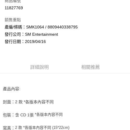
商品編號
超商取貨付款
11827769
LINE Pay
銷售重點
Apple Pay
產編/條碼：SMK1064 / 8809440338795
發行公司：SM Entertainment
街口支付
發行日期：2019/04/16
悠遊付
AFTEE先享後付
相關說明
詳細說明
相關推薦
【關於「AFTEE先享後付」】
ATM付款
AFTEE先享後付是「在收到商品之後才付款」的支付方式。 讓您購物簡單
便利好安心！
１．簡單：不需註冊會員、不需綁卡、不需儲值。
產品內容:
運送方式
２．便利：只要手機號碼，簡訊認證，即可結帳。
３．安心：先確認商品／服務後，再付款。
全家取貨付款
封面：2 款 *各版本內容不同
每筆NT$60，滿NT$1,599(含以上)免運費
【「AFTEE先享後付」結帳流程】
１．於結帳方式選擇「AFTEE先享後付」後，將跳轉至「AFTEE先享後付」
*各版本內容不同
包裝：含 CD 1張
付款後全家取貨
結帳頁面，進行簡訊認證並確認金額後，即可完成結帳。
２．訂單成立數日內，您將收到繳費通知簡訊。
每筆NT$60，滿NT$1,599(含以上)免運費
2 款 *各版本內容不同
(15*22cm)
寫真：
３．收到繳費通知簡訊後14天內，點擊此簡訊中的連結，可透過四大超商／