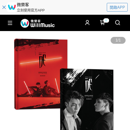
微樂客
開啟APP
立刻使用官方APP
0
1
/
1