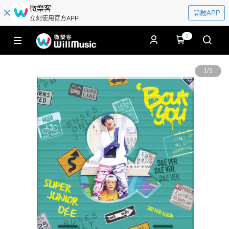
微樂客
開啟APP
立刻使用官方APP
0
1
/
1