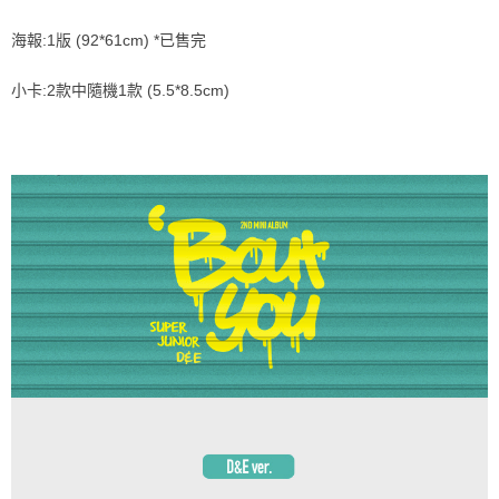
ATM／網路銀行／等多元方式進行付款，方視為交易完成。
7-11取貨付款
※ 請注意：結帳手續完成當下不需立刻繳費，但若您需要取消訂單，請聯絡
海報:1版 (92*61cm) *已售完
每筆NT$60，滿NT$1,599(含以上)免運費
購買商品的店家。未經商家同意取消之訂單仍視為有效，需透過AFTEE先享
後付繳納相關費用。
小卡:2款中隨機1款 (5.5*8.5cm)
付款後7-11取貨
※ 交易是否成功請以「AFTEE先享後付 」之結帳頁面顯示為準，若有關於
是否繳費成功／繳費後需取消欲退款等相關疑問，請聯繫「AFTEE先享後付
每筆NT$60，滿NT$1,599(含以上)免運費
客戶支援中心」
https://netprotections.freshdesk.com/support/home
新竹貨運
【注意事項】
１．透過由恩沛科技股份有限公司提供之「AFTEE先享後付」服務完成之交
每筆NT$90
易，需依本服務之必要範圍內提供個人資料，並將交易相關給付款項請求債
權轉讓予恩沛科技股份有限公司。
宅配 (離島)
２．關於個人資料處理事宜，請瀏覽以下網址：
每筆NT$200
https://aftee.tw/terms/#terms3
３．未成年的使用者請事先徵得法定代理人或監護人之同意方可使用
付款後門市自取
「AFTEE先享後付」，若未經同意申辦者引起之損失，本公司不負相關責
任。
免運費
４．使用「AFTEE先享後付」時，將依據個別帳號之用戶狀況，依本公司即
時審查核予不同之上限額度；若仍有額度不足之情形，本公司將視審查結果
亞洲國家/地區配送
查看運費
請求用戶進行身份認證。
５．嚴禁一人註冊多個帳號或使用他人資訊註冊。若發現惡意使用之情形，
北美國家/地區配送
查看運費
恩沛科技股份有限公司將有權停止該用戶之使用額度並採取法律行動。
歐洲國家/地區配送
查看運費