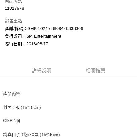
商品編號
超商取貨付款
11827678
LINE Pay
銷售重點
Apple Pay
產編/條碼：SMK 1024 / 8809440338306
發行公司：SM Entertainment
街口支付
發行日期：2018/08/17
悠遊付
AFTEE先享後付
相關說明
詳細說明
相關推薦
【關於「AFTEE先享後付」】
ATM付款
AFTEE先享後付是「在收到商品之後才付款」的支付方式。 讓您購物簡單
便利好安心！
１．簡單：不需註冊會員、不需綁卡、不需儲值。
產品內容:
運送方式
２．便利：只要手機號碼，簡訊認證，即可結帳。
３．安心：先確認商品／服務後，再付款。
全家取貨付款
封面:1版 (15*15cm)
每筆NT$60，滿NT$1,599(含以上)免運費
【「AFTEE先享後付」結帳流程】
１．於結帳方式選擇「AFTEE先享後付」後，將跳轉至「AFTEE先享後付」
CD-R:1個
付款後全家取貨
結帳頁面，進行簡訊認證並確認金額後，即可完成結帳。
２．訂單成立數日內，您將收到繳費通知簡訊。
每筆NT$60，滿NT$1,599(含以上)免運費
寫真冊子:1版/80頁 (15*15cm)
３．收到繳費通知簡訊後14天內，點擊此簡訊中的連結，可透過四大超商／