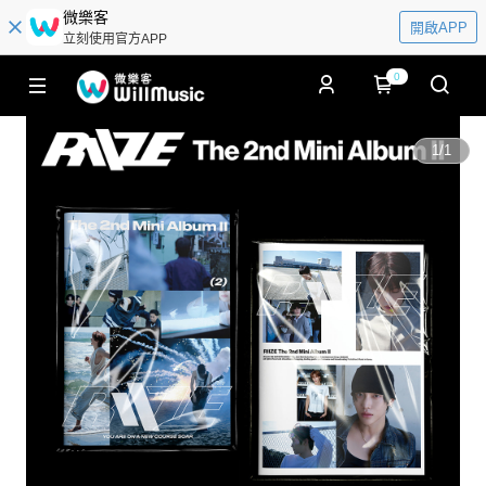
微樂客
開啟APP
立刻使用官方APP
0
1
/
1