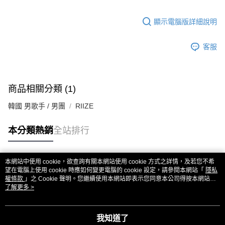
顯示電腦版詳細說明
客服
商品相關分類 (1)
韓國 男歌手 / 男團
RIIZE
本分類熱銷
全站排行
本網站中使用 cookie，欲查詢有關本網站使用 cookie 方式之詳情，及若您不希
熱門標籤
望在電腦上使用 cookie 時應如何變更電腦的 cookie 設定，請參閱本網站「
隱私
權條款
」之 Cookie 聲明。您繼續使用本網站即表示您同意本公司得按本網站使
用條款之 Cookie 聲明使用 cookie。
了解更多 >
我知道了