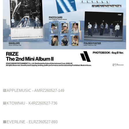
🟥APPLEMUSIC - AMRZ260527-149
🟦KTOWN4U - K4RZ260527-736
🟫EVERLINE - ELRZ260527-893