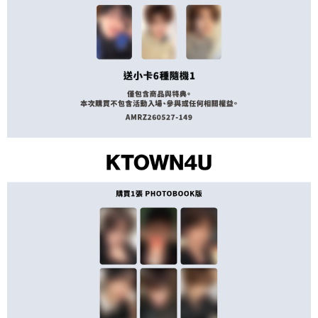
※ 請注意：結帳手續完成當下不需立刻繳費，但若您需要取消訂單，請聯絡
每筆NT$60，滿NT$1,599(含以上)免運費
購買商品的店家。未經商家同意取消之訂單仍視為有效，需透過AFTEE先享
後付繳納相關費用。
付款後7-11取貨
※ 交易是否成功請以「AFTEE先享後付 」之結帳頁面顯示為準，若有關於
是否繳費成功／繳費後需取消欲退款等相關疑問，請聯繫「AFTEE先享後付
每筆NT$60，滿NT$1,599(含以上)免運費
客戶支援中心」
https://netprotections.freshdesk.com/support/home
新竹貨運
【注意事項】
１．透過由恩沛科技股份有限公司提供之「AFTEE先享後付」服務完成之交
每筆NT$90
易，需依本服務之必要範圍內提供個人資料，並將交易相關給付款項請求債
權轉讓予恩沛科技股份有限公司。
宅配 (離島)
２．關於個人資料處理事宜，請瀏覽以下網址：
每筆NT$200
https://aftee.tw/terms/#terms3
３．未成年的使用者請事先徵得法定代理人或監護人之同意方可使用
付款後門市自取
「AFTEE先享後付」，若未經同意申辦者引起之損失，本公司不負相關責
任。
免運費
４．使用「AFTEE先享後付」時，將依據個別帳號之用戶狀況，依本公司即
時審查核予不同之上限額度；若仍有額度不足之情形，本公司將視審查結果
亞洲國家/地區配送
查看運費
請求用戶進行身份認證。
５．嚴禁一人註冊多個帳號或使用他人資訊註冊。若發現惡意使用之情形，
北美國家/地區配送
查看運費
恩沛科技股份有限公司將有權停止該用戶之使用額度並採取法律行動。
歐洲國家/地區配送
查看運費