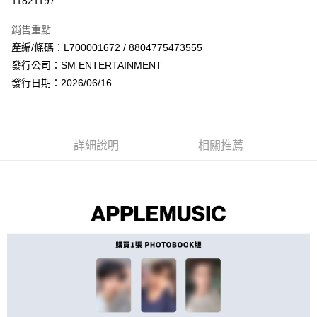
11821197
LINE Pay
銷售重點
Apple Pay
產編/條碼：L700001672 / 8804775473555
發行公司：SM ENTERTAINMENT
街口支付
發行日期：2026/06/16
悠遊付
AFTEE先享後付
相關說明
詳細說明
相關推薦
【關於「AFTEE先享後付」】
ATM付款
AFTEE先享後付是「在收到商品之後才付款」的支付方式。 讓您購物簡單
便利好安心！
１．簡單：不需註冊會員、不需綁卡、不需儲值。
運送方式
２．便利：只要手機號碼，簡訊認證，即可結帳。
３．安心：先確認商品／服務後，再付款。
全家取貨付款
每筆NT$60，滿NT$1,599(含以上)免運費
【「AFTEE先享後付」結帳流程】
１．於結帳方式選擇「AFTEE先享後付」後，將跳轉至「AFTEE先享後付」
付款後全家取貨
結帳頁面，進行簡訊認證並確認金額後，即可完成結帳。
２．訂單成立數日內，您將收到繳費通知簡訊。
每筆NT$60，滿NT$1,599(含以上)免運費
３．收到繳費通知簡訊後14天內，點擊此簡訊中的連結，可透過四大超商／
ATM／網路銀行／等多元方式進行付款，方視為交易完成。
7-11取貨付款