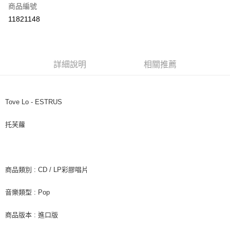
商品編號
超商取貨付款
11821148
LINE Pay
Apple Pay
詳細說明
相關推薦
街口支付
悠遊付
Tove Lo - ESTRUS
AFTEE先享後付
相關說明
托芙蘿
【關於「AFTEE先享後付」】
ATM付款
AFTEE先享後付是「在收到商品之後才付款」的支付方式。 讓您購物簡單
便利好安心！
１．簡單：不需註冊會員、不需綁卡、不需儲值。
運送方式
２．便利：只要手機號碼，簡訊認證，即可結帳。
商品類別 : CD / LP彩膠唱片
３．安心：先確認商品／服務後，再付款。
全家取貨付款
音樂類型 : Pop
每筆NT$60，滿NT$1,599(含以上)免運費
【「AFTEE先享後付」結帳流程】
１．於結帳方式選擇「AFTEE先享後付」後，將跳轉至「AFTEE先享後付」
付款後全家取貨
商品版本 : 進口版
結帳頁面，進行簡訊認證並確認金額後，即可完成結帳。
２．訂單成立數日內，您將收到繳費通知簡訊。
每筆NT$60，滿NT$1,599(含以上)免運費