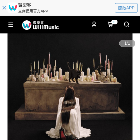
微樂客
開啟APP
立刻使用官方APP
0
1
/
1