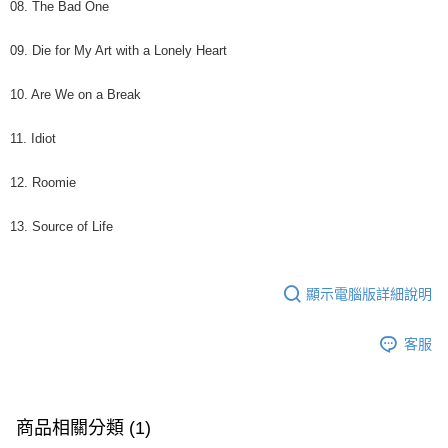
08. The Bad One
09. Die for My Art with a Lonely Heart
10. Are We on a Break
11. Idiot
12. Roomie
13. Source of Life
顯示電腦版詳細說明
客服
商品相關分類 (1)