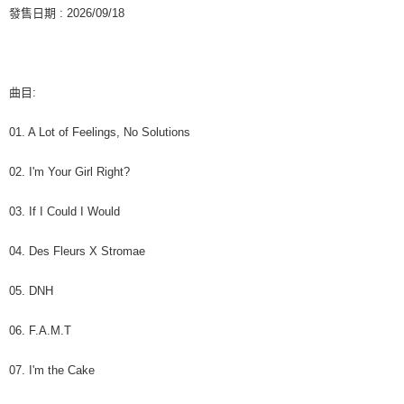
３．收到繳費通知簡訊後14天內，點擊此簡訊中的連結，可透過四大超商／
發售日期 : 2026/09/18
ATM／網路銀行／等多元方式進行付款，方視為交易完成。
7-11取貨付款
※ 請注意：結帳手續完成當下不需立刻繳費，但若您需要取消訂單，請聯絡
每筆NT$60，滿NT$1,599(含以上)免運費
購買商品的店家。未經商家同意取消之訂單仍視為有效，需透過AFTEE先享
後付繳納相關費用。
付款後7-11取貨
※ 交易是否成功請以「AFTEE先享後付 」之結帳頁面顯示為準，若有關於
曲目:
是否繳費成功／繳費後需取消欲退款等相關疑問，請聯繫「AFTEE先享後付
每筆NT$60，滿NT$1,599(含以上)免運費
客戶支援中心」
https://netprotections.freshdesk.com/support/home
01. A Lot of Feelings, No Solutions
新竹貨運
【注意事項】
１．透過由恩沛科技股份有限公司提供之「AFTEE先享後付」服務完成之交
每筆NT$90
02. I'm Your Girl Right?
易，需依本服務之必要範圍內提供個人資料，並將交易相關給付款項請求債
權轉讓予恩沛科技股份有限公司。
宅配 (離島)
03. If I Could I Would
２．關於個人資料處理事宜，請瀏覽以下網址：
每筆NT$200
https://aftee.tw/terms/#terms3
３．未成年的使用者請事先徵得法定代理人或監護人之同意方可使用
04. Des Fleurs X Stromae
付款後門市自取
「AFTEE先享後付」，若未經同意申辦者引起之損失，本公司不負相關責
任。
免運費
05. DNH
４．使用「AFTEE先享後付」時，將依據個別帳號之用戶狀況，依本公司即
時審查核予不同之上限額度；若仍有額度不足之情形，本公司將視審查結果
亞洲國家/地區配送
查看運費
06. F.A.M.T
請求用戶進行身份認證。
５．嚴禁一人註冊多個帳號或使用他人資訊註冊。若發現惡意使用之情形，
北美國家/地區配送
查看運費
恩沛科技股份有限公司將有權停止該用戶之使用額度並採取法律行動。
07. I'm the Cake
歐洲國家/地區配送
查看運費