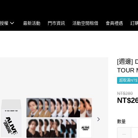
授權
最新活動
門市資訊
活動空間租借
會員禮遇
訂
[週邊] 
TOUR
超取滿NT$
NT$280
NT$2
數量