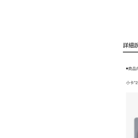
詳細
◾️商
小卡*2