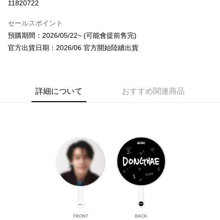
11820722
LINE Pay
セールスポイント
Apple Pay
預購期間：2026/05/22~ (可能會提前售完)
官方出貨日期：2026/06 官方開始陸續出貨
JKOPAY
Easy Wallet
AFTEE代金後払い
詳細について
おすすめ関連商品
説明
一、 AFTEE代金後払いについて
ATM払い
1.お支払い方法でAFTEE代金後払いを選択すると、携帯電話認証ウィンド
ウが表示されます。
2.SMSで認証してお支払い手続を進めてください。
配送方法
3.注文するときのお支払いは不要です。商品はご指定の住所に配送されま
す。
全家取貨付款
4.ご注文が完了すると、携帯に支払い通知のSMSが届きます。アプリ会員
配送毎にNT$60、NT$1,599以上で送料無料
の場合は、AFTEE アプリプッシュ通知が届きます。
5.商品受け取り時のお支払いは不要です。商品を確かめてから、SMSまた
付款後全家取貨
はアプリの通知に従って、4大コンビニ、またはATM/オンラインバンキン
グでお支払いください。
配送毎にNT$60、NT$1,599以上で送料無料
代金納付期限は最短で 14 日以内ですので、ご注意ください。AFTEE アプ
7-11取貨付款