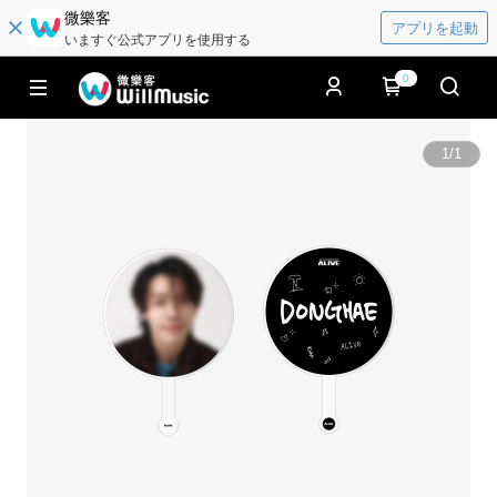
微樂客
アプリを起動
いますぐ公式アプリを使用する
0
1
/
1