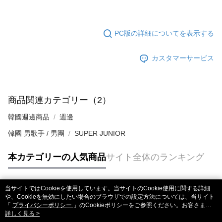
リをダウンロードして AFTEE 会員になるとお支払い期限を最長 45 日以内
配送毎にNT$60、NT$1,599以上で送料無料
まで延長できます。
付款後7-11取貨
お支払期限は、ショップが請求した期日と、AFTEEで延長できる日数をも
PC版の詳細についてを表示する
とに計算されます。AFTEEで注文すると、商品を受け取るまで支払い期限
配送毎にNT$60、NT$1,599以上で送料無料
を延長できますが、商品を期限内に受け取れない場合があります（例：予
カスタマーサービス
約商品や商品到着日が比較的遅い商品）。そのため、商品到着の有無に関
新竹貨運
わらず、AFTEEで指定された期限内にお支払いください。
配送毎にNT$90
二、支払い限度額
宅配 (離島)
1.初回 AFTEEを ご利用の際に、認証結果及び当社の審査の結果に基づ
商品関連カテゴリー（2）
き、限度額が設定されます。
配送毎にNT$200
2.決済金額は最低NT$20です。
韓國週邊商品
週邊
3.現在、台湾の会員のみご利用いただけます。
付款後門市自取
韓國 男歌手 / 男團
SUPER JUNIOR
三、利用規約「AFTEE代金後払い」（以下当サービスという）はネットプ
送料無料
ロテクションズ（以下 AFTEE という）が提供し、AFTEEが代金を徴収し
本カテゴリーの人気商品
サイト全体のランキング
ます。当サービスご利用の際に提供しなければならない個人情報（注文者
亞洲國家/地區配送
送料を確認
の氏名、電話番号、受取人の氏名、電話番号、受取人住所を含むがこれに
限らない）は、AFTEEに渡され当サービスで必要な範囲内で利用されま
北美國家/地區配送
送料を確認
す。AFTEEの個人情報の収集、処理、利用について、詳細はAFTEE公式ホ
当サイトではCookieを使用しています。当サイトのCookie使用に関する詳細
ームページの『個人情報の収集、処理及び利用に関する声明』をご参照く
歐洲國家/地區配送
送料を確認
人気タグ
や、Cookieを無効にしたい場合のブラウザでの設定方法については、当サイト
ださい（
https://aftee.tw/privacypolicy/
）。
「
プライバシーポリシー
」のCookieポリシーをご参照ください。お客さま
が、当サイトを引き続き使用される場合、当社がサイト利用規約のCookieポリ
詳しく見る >
AFTEEの初回ご利用の際に、審査を通過すれば、最高額がNT$10,000にな