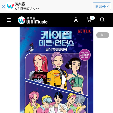
微樂客
開啟APP
立刻使用官方APP
0
1
/
1