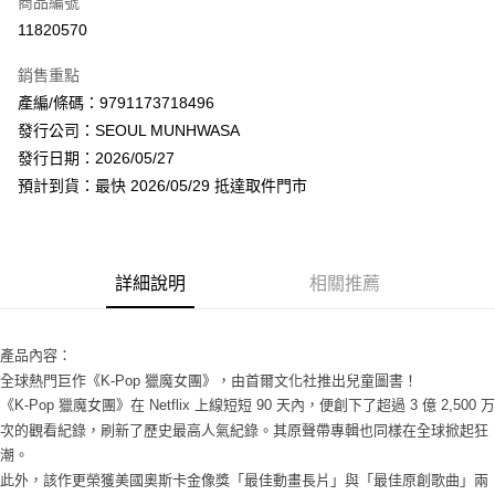
商品編號
超商取貨付款
11820570
LINE Pay
銷售重點
Apple Pay
產編/條碼：9791173718496
發行公司：SEOUL MUNHWASA
街口支付
發行日期：2026/05/27
悠遊付
預計到貨：最快 2026/05/29 抵達取件門市
AFTEE先享後付
相關說明
【關於「AFTEE先享後付」】
詳細說明
相關推薦
ATM付款
AFTEE先享後付是「在收到商品之後才付款」的支付方式。 讓您購物簡單
便利好安心！
１．簡單：不需註冊會員、不需綁卡、不需儲值。
運送方式
２．便利：只要手機號碼，簡訊認證，即可結帳。
產品內容：
３．安心：先確認商品／服務後，再付款。
全家取貨付款
全球熱門巨作《K-Pop 獵魔女團》，由首爾文化社推出兒童圖書！
《K-Pop 獵魔女團》在 Netflix 上線短短 90 天內，便創下了超過 3 億 2,500 万
每筆NT$60，滿NT$1,599(含以上)免運費
【「AFTEE先享後付」結帳流程】
次的觀看紀錄，刷新了歷史最高人氣紀錄。其原聲帶專輯也同樣在全球掀起狂
１．於結帳方式選擇「AFTEE先享後付」後，將跳轉至「AFTEE先享後付」
付款後全家取貨
結帳頁面，進行簡訊認證並確認金額後，即可完成結帳。
潮。
２．訂單成立數日內，您將收到繳費通知簡訊。
每筆NT$60，滿NT$1,599(含以上)免運費
此外，該作更榮獲美國奧斯卡金像獎「最佳動畫長片」與「最佳原創歌曲」兩
３．收到繳費通知簡訊後14天內，點擊此簡訊中的連結，可透過四大超商／