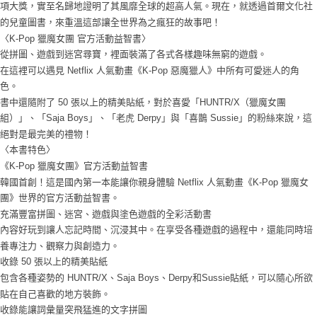
項大獎，實至名歸地證明了其風靡全球的超高人氣。現在，就透過首爾文化社
ATM／網路銀行／等多元方式進行付款，方視為交易完成。
7-11取貨付款
的兒童圖書，來重溫這部讓全世界為之瘋狂的故事吧！
※ 請注意：結帳手續完成當下不需立刻繳費，但若您需要取消訂單，請聯絡
每筆NT$60，滿NT$1,599(含以上)免運費
購買商品的店家。未經商家同意取消之訂單仍視為有效，需透過AFTEE先享
〈K-Pop 獵魔女團 官方活動益智書〉
後付繳納相關費用。
從拼圖、遊戲到迷宮尋寶，裡面裝滿了各式各樣趣味無窮的遊戲。
付款後7-11取貨
※ 交易是否成功請以「AFTEE先享後付 」之結帳頁面顯示為準，若有關於
在這裡可以遇見 Netflix 人氣動畫《K-Pop 惡魔獵人》中所有可愛迷人的角
是否繳費成功／繳費後需取消欲退款等相關疑問，請聯繫「AFTEE先享後付
每筆NT$60，滿NT$1,599(含以上)免運費
色。
客戶支援中心」
https://netprotections.freshdesk.com/support/home
書中還隨附了 50 張以上的精美貼紙，對於喜愛「HUNTR/X（獵魔女團
新竹貨運
【注意事項】
組）」、「Saja Boys」、「老虎 Derpy」與「喜鵲 Sussie」的粉絲來說，這
１．透過由恩沛科技股份有限公司提供之「AFTEE先享後付」服務完成之交
每筆NT$90
絕對是最完美的禮物！
易，需依本服務之必要範圍內提供個人資料，並將交易相關給付款項請求債
〈本書特色〉
權轉讓予恩沛科技股份有限公司。
宅配 (離島)
２．關於個人資料處理事宜，請瀏覽以下網址：
《K-Pop 獵魔女團》官方活動益智書
每筆NT$200
https://aftee.tw/terms/#terms3
韓國首創！這是國內第一本能讓你親身體驗 Netflix 人氣動畫《K-Pop 獵魔女
３．未成年的使用者請事先徵得法定代理人或監護人之同意方可使用
付款後門市自取
團》世界的官方活動益智書。
「AFTEE先享後付」，若未經同意申辦者引起之損失，本公司不負相關責
充滿豐富拼圖、迷宮、遊戲與塗色遊戲的全彩活動書
任。
免運費
４．使用「AFTEE先享後付」時，將依據個別帳號之用戶狀況，依本公司即
內容好玩到讓人忘記時間、沉浸其中。在享受各種遊戲的過程中，還能同時培
時審查核予不同之上限額度；若仍有額度不足之情形，本公司將視審查結果
亞洲國家/地區配送
查看運費
養專注力、觀察力與創造力。
請求用戶進行身份認證。
收錄 50 張以上的精美貼紙
５．嚴禁一人註冊多個帳號或使用他人資訊註冊。若發現惡意使用之情形，
北美國家/地區配送
查看運費
包含各種姿勢的 HUNTR/X、Saja Boys、Derpy和Sussie貼紙，可以隨心所欲
恩沛科技股份有限公司將有權停止該用戶之使用額度並採取法律行動。
貼在自己喜歡的地方裝飾。
歐洲國家/地區配送
查看運費
收錄能讓詞彙量突飛猛進的文字拼圖