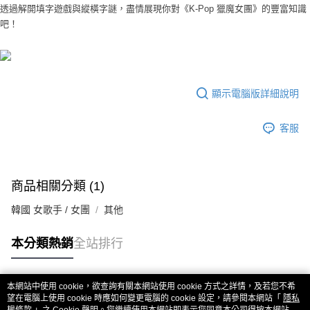
透過解開填字遊戲與縱橫字謎，盡情展現你對《K-Pop 獵魔女團》的豐富知識
吧！
顯示電腦版詳細說明
客服
商品相關分類 (1)
韓國 女歌手 / 女團
其他
本分類熱銷
全站排行
本網站中使用 cookie，欲查詢有關本網站使用 cookie 方式之詳情，及若您不希
熱門標籤
望在電腦上使用 cookie 時應如何變更電腦的 cookie 設定，請參閱本網站「
隱私