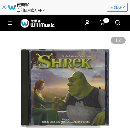
微樂客
開啟APP
立刻使用官方APP
0
1
/
2