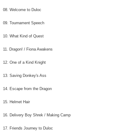
歐洲國家/地區配送
查看運費
08. Welcome to Duloc
09. Tournament Speech
10. What Kind of Quest
11. Dragon! / Fiona Awakens
12. One of a Kind Knight
13. Saving Donkey's Ass
14. Escape from the Dragon
15. Helmet Hair
16. Delivery Boy Shrek / Making Camp
17. Friends Journey to Duloc