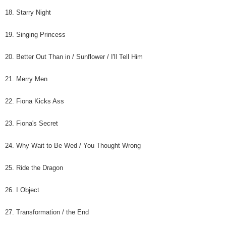
18. Starry Night
19. Singing Princess
20. Better Out Than in / Sunflower / I'll Tell Him
21. Merry Men
22. Fiona Kicks Ass
23. Fiona's Secret
24. Why Wait to Be Wed / You Thought Wrong
25. Ride the Dragon
26. I Object
27. Transformation / the End