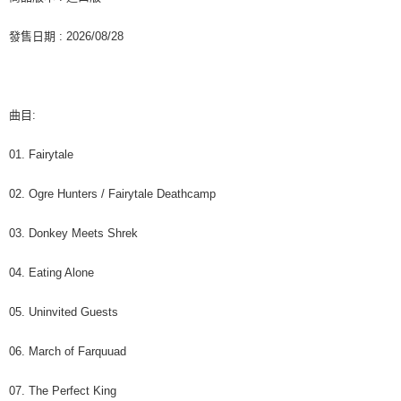
２．訂單成立數日內，您將收到繳費通知簡訊。
每筆NT$60，滿NT$1,599(含以上)免運費
３．收到繳費通知簡訊後14天內，點擊此簡訊中的連結，可透過四大超商／
發售日期 : 2026/08/28
ATM／網路銀行／等多元方式進行付款，方視為交易完成。
7-11取貨付款
※ 請注意：結帳手續完成當下不需立刻繳費，但若您需要取消訂單，請聯絡
每筆NT$60，滿NT$1,599(含以上)免運費
購買商品的店家。未經商家同意取消之訂單仍視為有效，需透過AFTEE先享
後付繳納相關費用。
付款後7-11取貨
※ 交易是否成功請以「AFTEE先享後付 」之結帳頁面顯示為準，若有關於
曲目:
是否繳費成功／繳費後需取消欲退款等相關疑問，請聯繫「AFTEE先享後付
每筆NT$60，滿NT$1,599(含以上)免運費
客戶支援中心」
https://netprotections.freshdesk.com/support/home
01. Fairytale
新竹貨運
【注意事項】
１．透過由恩沛科技股份有限公司提供之「AFTEE先享後付」服務完成之交
每筆NT$90
02. Ogre Hunters / Fairytale Deathcamp
易，需依本服務之必要範圍內提供個人資料，並將交易相關給付款項請求債
權轉讓予恩沛科技股份有限公司。
宅配 (離島)
03. Donkey Meets Shrek
２．關於個人資料處理事宜，請瀏覽以下網址：
每筆NT$200
https://aftee.tw/terms/#terms3
３．未成年的使用者請事先徵得法定代理人或監護人之同意方可使用
04. Eating Alone
付款後門市自取
「AFTEE先享後付」，若未經同意申辦者引起之損失，本公司不負相關責
任。
免運費
05. Uninvited Guests
４．使用「AFTEE先享後付」時，將依據個別帳號之用戶狀況，依本公司即
時審查核予不同之上限額度；若仍有額度不足之情形，本公司將視審查結果
亞洲國家/地區配送
查看運費
06. March of Farquuad
請求用戶進行身份認證。
５．嚴禁一人註冊多個帳號或使用他人資訊註冊。若發現惡意使用之情形，
北美國家/地區配送
查看運費
恩沛科技股份有限公司將有權停止該用戶之使用額度並採取法律行動。
07. The Perfect King