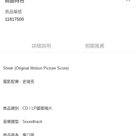
商品特色
信用卡一次付款
商品編號
超商取貨付款
11817500
LINE Pay
Apple Pay
詳細說明
相關推薦
街口支付
悠遊付
Shrek (Original Motion Picture Score)
AFTEE先享後付
相關說明
電影配樂 - 史瑞克
【關於「AFTEE先享後付」】
ATM付款
AFTEE先享後付是「在收到商品之後才付款」的支付方式。 讓您購物簡單
便利好安心！
１．簡單：不需註冊會員、不需綁卡、不需儲值。
運送方式
２．便利：只要手機號碼，簡訊認證，即可結帳。
商品類別 : CD / LP圖案唱片
３．安心：先確認商品／服務後，再付款。
全家取貨付款
音樂類型 : Soundtrack
每筆NT$60，滿NT$1,599(含以上)免運費
【「AFTEE先享後付」結帳流程】
１．於結帳方式選擇「AFTEE先享後付」後，將跳轉至「AFTEE先享後付」
付款後全家取貨
商品版本 : 進口版
結帳頁面，進行簡訊認證並確認金額後，即可完成結帳。