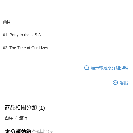
7-11取貨付款
※ 請注意：結帳手續完成當下不需立刻繳費，但若您需要取消訂單，請聯絡
每筆NT$60，滿NT$1,599(含以上)免運費
購買商品的店家。未經商家同意取消之訂單仍視為有效，需透過AFTEE先享
後付繳納相關費用。
付款後7-11取貨
※ 交易是否成功請以「AFTEE先享後付 」之結帳頁面顯示為準，若有關於
曲目:
是否繳費成功／繳費後需取消欲退款等相關疑問，請聯繫「AFTEE先享後付
每筆NT$60，滿NT$1,599(含以上)免運費
客戶支援中心」
https://netprotections.freshdesk.com/support/home
01. Party in the U.S.A.
新竹貨運
【注意事項】
１．透過由恩沛科技股份有限公司提供之「AFTEE先享後付」服務完成之交
每筆NT$90
02. The Time of Our Lives
易，需依本服務之必要範圍內提供個人資料，並將交易相關給付款項請求債
權轉讓予恩沛科技股份有限公司。
宅配 (離島)
２．關於個人資料處理事宜，請瀏覽以下網址：
每筆NT$200
https://aftee.tw/terms/#terms3
顯示電腦版詳細說明
３．未成年的使用者請事先徵得法定代理人或監護人之同意方可使用
付款後門市自取
「AFTEE先享後付」，若未經同意申辦者引起之損失，本公司不負相關責
客服
任。
免運費
４．使用「AFTEE先享後付」時，將依據個別帳號之用戶狀況，依本公司即
時審查核予不同之上限額度；若仍有額度不足之情形，本公司將視審查結果
亞洲國家/地區配送
查看運費
請求用戶進行身份認證。
５．嚴禁一人註冊多個帳號或使用他人資訊註冊。若發現惡意使用之情形，
北美國家/地區配送
查看運費
商品相關分類 (1)
恩沛科技股份有限公司將有權停止該用戶之使用額度並採取法律行動。
歐洲國家/地區配送
查看運費
西洋
流行
本分類熱銷
全站排行