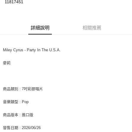
11817451
LINE Pay
Apple Pay
詳細說明
相關推薦
街口支付
悠遊付
Miley Cyrus - Party In The U.S.A.
AFTEE先享後付
相關說明
麥莉
【關於「AFTEE先享後付」】
ATM付款
AFTEE先享後付是「在收到商品之後才付款」的支付方式。 讓您購物簡單
便利好安心！
１．簡單：不需註冊會員、不需綁卡、不需儲值。
運送方式
２．便利：只要手機號碼，簡訊認證，即可結帳。
商品類別 : 7吋彩膠唱片
３．安心：先確認商品／服務後，再付款。
全家取貨付款
音樂類型 : Pop
每筆NT$60，滿NT$1,599(含以上)免運費
【「AFTEE先享後付」結帳流程】
１．於結帳方式選擇「AFTEE先享後付」後，將跳轉至「AFTEE先享後付」
付款後全家取貨
結帳頁面，進行簡訊認證並確認金額後，即可完成結帳。
商品版本 : 進口版
２．訂單成立數日內，您將收到繳費通知簡訊。
每筆NT$60，滿NT$1,599(含以上)免運費
３．收到繳費通知簡訊後14天內，點擊此簡訊中的連結，可透過四大超商／
發售日期 : 2026/06/26
ATM／網路銀行／等多元方式進行付款，方視為交易完成。