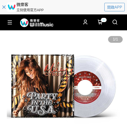
微樂客
開啟APP
立刻使用官方APP
0
1
/
1