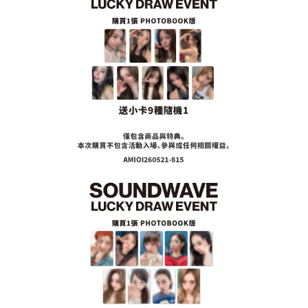
２．訂單成立數日內，您將收到繳費通知簡訊。
每筆NT$60，滿NT$1,599(含以上)免運費
３．收到繳費通知簡訊後14天內，點擊此簡訊中的連結，可透過四大超商／
ATM／網路銀行／等多元方式進行付款，方視為交易完成。
7-11取貨付款
※ 請注意：結帳手續完成當下不需立刻繳費，但若您需要取消訂單，請聯絡
每筆NT$60，滿NT$1,599(含以上)免運費
購買商品的店家。未經商家同意取消之訂單仍視為有效，需透過AFTEE先享
後付繳納相關費用。
付款後7-11取貨
※ 交易是否成功請以「AFTEE先享後付 」之結帳頁面顯示為準，若有關於
是否繳費成功／繳費後需取消欲退款等相關疑問，請聯繫「AFTEE先享後付
每筆NT$60，滿NT$1,599(含以上)免運費
客戶支援中心」
https://netprotections.freshdesk.com/support/home
新竹貨運
【注意事項】
１．透過由恩沛科技股份有限公司提供之「AFTEE先享後付」服務完成之交
每筆NT$90
易，需依本服務之必要範圍內提供個人資料，並將交易相關給付款項請求債
權轉讓予恩沛科技股份有限公司。
宅配 (離島)
２．關於個人資料處理事宜，請瀏覽以下網址：
每筆NT$200
https://aftee.tw/terms/#terms3
３．未成年的使用者請事先徵得法定代理人或監護人之同意方可使用
付款後門市自取
「AFTEE先享後付」，若未經同意申辦者引起之損失，本公司不負相關責
任。
免運費
４．使用「AFTEE先享後付」時，將依據個別帳號之用戶狀況，依本公司即
時審查核予不同之上限額度；若仍有額度不足之情形，本公司將視審查結果
亞洲國家/地區配送
查看運費
請求用戶進行身份認證。
５．嚴禁一人註冊多個帳號或使用他人資訊註冊。若發現惡意使用之情形，
北美國家/地區配送
查看運費
恩沛科技股份有限公司將有權停止該用戶之使用額度並採取法律行動。