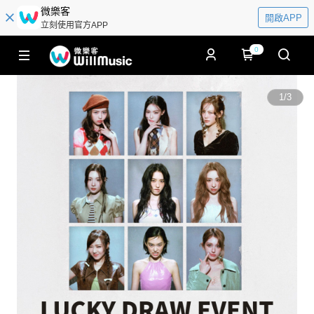
微樂客
開啟APP
立刻使用官方APP
0
1
/
3