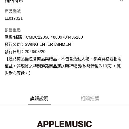
商品特色
信用卡一次付款
商品編號
超商取貨付款
11817321
LINE Pay
銷售重點
Apple Pay
產編/條碼：CMDC12358 / 8809704435260
發行公司：SWING ENTERTAINMENT
街口支付
發行日期：2026/05/20
悠遊付
【通路商品僅包含商品與贈品，不包含活動入場、參與資格或相關
權益。非現貨之特別通路商品運送時程較長(約發行後7-10天)，感
AFTEE先享後付
謝耐心等候。】
相關說明
【關於「AFTEE先享後付」】
ATM付款
AFTEE先享後付是「在收到商品之後才付款」的支付方式。 讓您購物簡單
便利好安心！
１．簡單：不需註冊會員、不需綁卡、不需儲值。
詳細說明
相關推薦
運送方式
２．便利：只要手機號碼，簡訊認證，即可結帳。
３．安心：先確認商品／服務後，再付款。
全家取貨付款
每筆NT$60，滿NT$1,599(含以上)免運費
【「AFTEE先享後付」結帳流程】
１．於結帳方式選擇「AFTEE先享後付」後，將跳轉至「AFTEE先享後付」
付款後全家取貨
結帳頁面，進行簡訊認證並確認金額後，即可完成結帳。