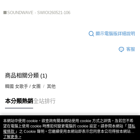
⬛SOUNDWAVE - SWIOI260521-106
顯示電腦版詳細說明
客服
商品相關分類 (1)
韓國 女歌手 / 女團
其他
本分類熱銷
全站排行
本網站中使用 cookie，欲查詢有關本網站使用 cookie 方式之詳情，及若您不希
熱門標籤
望在電腦上使用 cookie 時應如何變更電腦的 cookie 設定，請參閱本網站「
隱私
權條款
」之 Cookie 聲明。您繼續使用本網站即表示您同意本公司得按本網站使
用條款之 Cookie 聲明使用 cookie。
了解更多 >