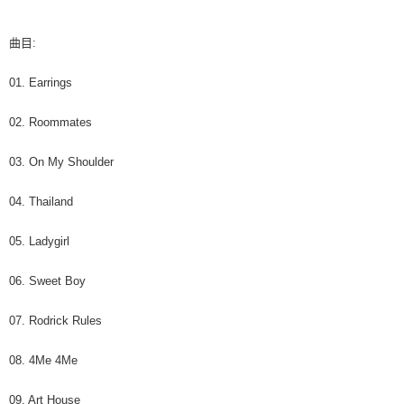
每筆NT$60，滿NT$1,599(含以上)免運費
購買商品的店家。未經商家同意取消之訂單仍視為有效，需透過AFTEE先享
後付繳納相關費用。
付款後7-11取貨
※ 交易是否成功請以「AFTEE先享後付 」之結帳頁面顯示為準，若有關於
曲目:
是否繳費成功／繳費後需取消欲退款等相關疑問，請聯繫「AFTEE先享後付
每筆NT$60，滿NT$1,599(含以上)免運費
客戶支援中心」
https://netprotections.freshdesk.com/support/home
01. Earrings
新竹貨運
【注意事項】
１．透過由恩沛科技股份有限公司提供之「AFTEE先享後付」服務完成之交
每筆NT$90
02. Roommates
易，需依本服務之必要範圍內提供個人資料，並將交易相關給付款項請求債
權轉讓予恩沛科技股份有限公司。
宅配 (離島)
03. On My Shoulder
２．關於個人資料處理事宜，請瀏覽以下網址：
每筆NT$200
https://aftee.tw/terms/#terms3
３．未成年的使用者請事先徵得法定代理人或監護人之同意方可使用
04. Thailand
付款後門市自取
「AFTEE先享後付」，若未經同意申辦者引起之損失，本公司不負相關責
任。
免運費
05. Ladygirl
４．使用「AFTEE先享後付」時，將依據個別帳號之用戶狀況，依本公司即
時審查核予不同之上限額度；若仍有額度不足之情形，本公司將視審查結果
亞洲國家/地區配送
查看運費
請求用戶進行身份認證。
06. Sweet Boy
５．嚴禁一人註冊多個帳號或使用他人資訊註冊。若發現惡意使用之情形，
北美國家/地區配送
查看運費
恩沛科技股份有限公司將有權停止該用戶之使用額度並採取法律行動。
07. Rodrick Rules
歐洲國家/地區配送
查看運費
08. 4Me 4Me
09. Art House