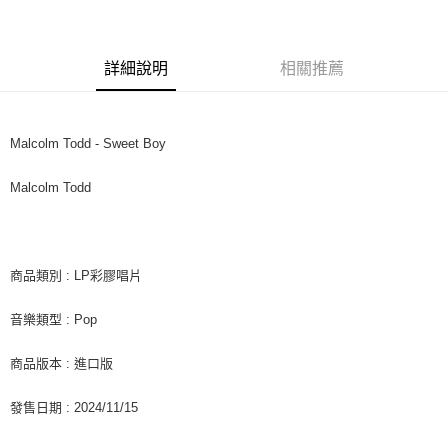
LINE Pay
Apple Pay
詳細說明
相關推薦
街口支付
悠遊付
Malcolm Todd - Sweet Boy
AFTEE先享後付
相關說明
Malcolm Todd
【關於「AFTEE先享後付」】
ATM付款
AFTEE先享後付是「在收到商品之後才付款」的支付方式。 讓您購物簡單
便利好安心！
１．簡單：不需註冊會員、不需綁卡、不需儲值。
運送方式
２．便利：只要手機號碼，簡訊認證，即可結帳。
商品類別 : LP彩膠唱片
３．安心：先確認商品／服務後，再付款。
全家取貨付款
音樂類型 : Pop
每筆NT$60，滿NT$1,599(含以上)免運費
【「AFTEE先享後付」結帳流程】
１．於結帳方式選擇「AFTEE先享後付」後，將跳轉至「AFTEE先享後付」
付款後全家取貨
結帳頁面，進行簡訊認證並確認金額後，即可完成結帳。
商品版本 : 進口版
２．訂單成立數日內，您將收到繳費通知簡訊。
每筆NT$60，滿NT$1,599(含以上)免運費
３．收到繳費通知簡訊後14天內，點擊此簡訊中的連結，可透過四大超商／
發售日期 : 2024/11/15
ATM／網路銀行／等多元方式進行付款，方視為交易完成。
7-11取貨付款
※ 請注意：結帳手續完成當下不需立刻繳費，但若您需要取消訂單，請聯絡