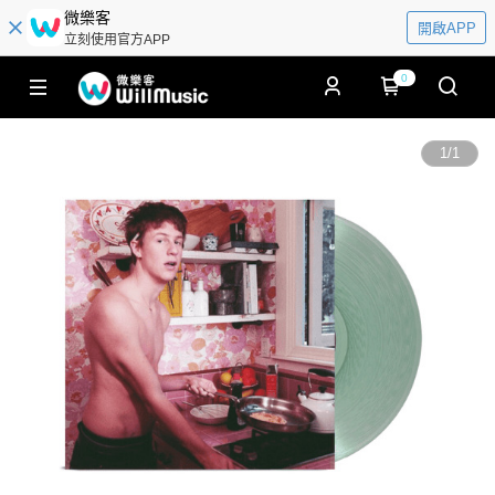
微樂客
開啟APP
立刻使用官方APP
0
1
/
1