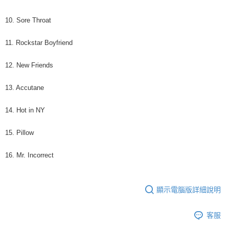
10. Sore Throat
11. Rockstar Boyfriend
12. New Friends
13. Accutane
14. Hot in NY
15. Pillow
16. Mr. Incorrect
顯示電腦版詳細說明
客服