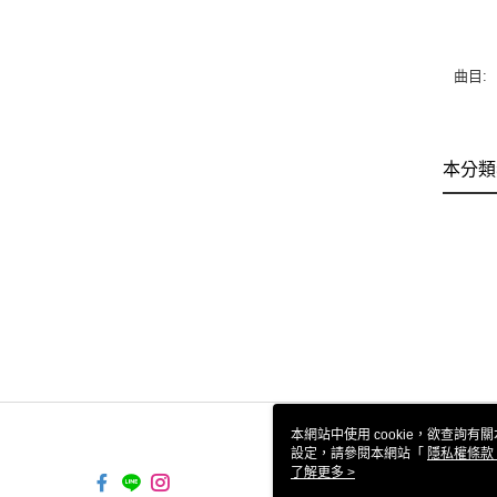
曲目:
本分類
本網站中使用 cookie，欲查詢有關
設定，請參閱本網站「
隱私權條款
使用 cookie。
了解更多 >