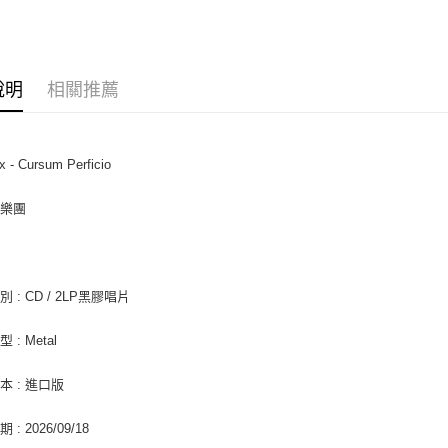
悠遊付
AFTEE先
相關說明
說明
相關推薦
【關於「A
ATM付款
AFTEE
便利好安
１．簡單
x - Cursum Perficio
２．便利
運送方式
３．安心
熱樂團
全家取貨
【「AFT
每筆NT$6
１．於結帳
付」結帳
付款後全
２．訂單
３．收到繳
 : CD / 2LP黑膠唱片
每筆NT$6
／ATM／
※ 請注意
7-11取貨
 : Metal
絡購買商品
先享後付
每筆NT$6
※ 交易是
本 : 進口版
是否繳費成
付款後7-1
付客戶支
: 2026/09/18
每筆NT$6