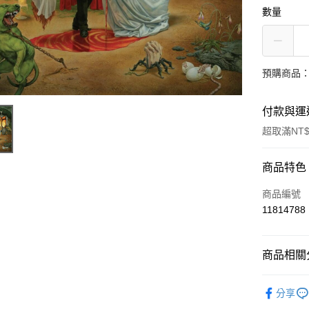
數量
預購商品：
付款與運
超取滿NT$
付款方式
商品特色
信用卡一
商品編號
11814788
超商取貨
LINE Pay
商品相關分
Apple Pay
西洋
搖
分享
街口支付