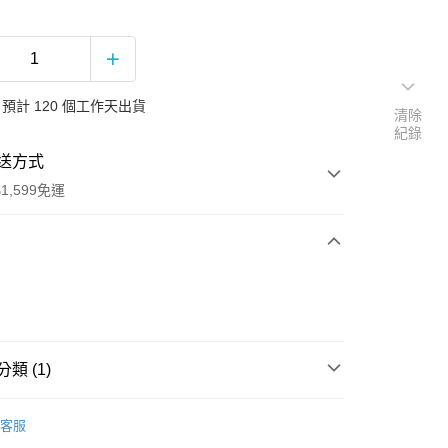
預計 120 個工作天出貨
清除
紀錄
送方式
1,599免運
次付款
付款
類 (1)
滾
客服