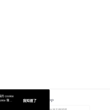
項】
恩沛科技股份有限公司提供之「AFTEE先享後付」服務完成之
依本服務之必要範圍內提供個人資料，並將交易相關給付款項請
0
讓予恩沛科技股份有限公司。
個人資料處理事宜，請瀏覽以下網址：
)
ee.tw/terms/#terms3
00
年的使用者請事先徵得法定代理人或監護人之同意方可使用
E先享後付」，若未經同意申辦者引起之損失，本公司不負相關責
市自取
AFTEE先享後付」時，將依據個別帳號之用戶狀況，依本公司
核予不同之上限額度；若仍有額度不足之情形，本公司將視審查
用戶進行身份認證。
地區配送
查看運費
一人註冊多個帳號或使用他人資訊註冊。若發現惡意使用之情
科技股份有限公司將有權停止該用戶之使用額度並採取法律行
地區配送
查看運費
地區配送
查看運費
 cookie
kie 聲明
我知道了
官方APP