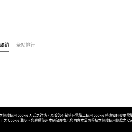
【注意事
新竹貨運
１．透過由
交易，需
每筆NT$9
求債權轉
２．關於
宅配 (離島
https://aft
每筆NT$2
３．未成
「AFTE
付款後門
熱銷
全站排行
任。
４．使用「
免運費
即時審查
結果請求
亞洲國家/
５．嚴禁
形，恩沛
北美國家/
動。
歐洲國家/
本網站使用 cookie 方式之詳情，及若您不希望在電腦上使用 cookie 時應如何變更電腦的
」之 Cookie 聲明。您繼續使用本網站即表示您同意本公司得按本網站使用條款之 Coo
關於我們
客服資訊
品牌故事
購物說明