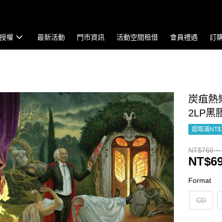
授權
最新活動
門市資訊
活動空間租借
會員禮遇
訂
炭疽熱樂團 
2LP黑
超取滿NT$
NT$760 ~
NT$69
Format
CD