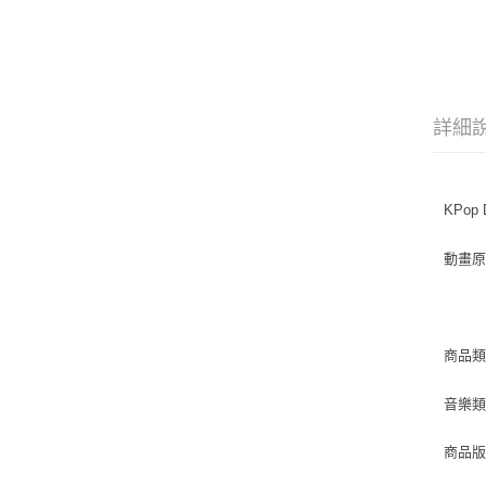
詳細
KPop D
動畫原聲
商品類別
音樂類型 
商品版