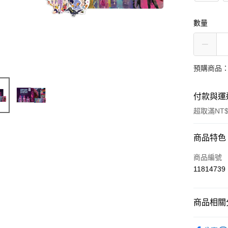
數量
預購商品：
付款與運
超取滿NT$
付款方式
商品特色
信用卡一
商品編號
11814739
超商取貨
LINE Pay
商品相關分
Apple Pay
西洋
原