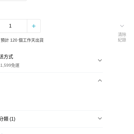
清除
紀錄
預計 120 個工作天出貨
送方式
1,599免運
次付款
付款
類 (1)
聲帶