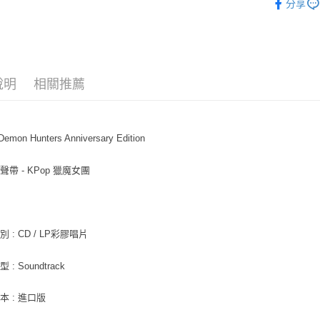
分享
街口支付
悠遊付
AFTEE先
相關說明
說明
相關推薦
【關於「A
ATM付款
AFTEE
便利好安
１．簡單
emon Hunters Anniversary Edition
２．便利
運送方式
３．安心
帶 - KPop 獵魔女團
全家取貨
【「AFT
每筆NT$6
１．於結帳
付」結帳
付款後全
２．訂單
３．收到繳
 : CD / LP彩膠唱片
每筆NT$6
／ATM／
※ 請注意
7-11取貨
: Soundtrack
絡購買商品
先享後付
每筆NT$6
※ 交易是
本 : 進口版
是否繳費成
付款後7-1
付客戶支