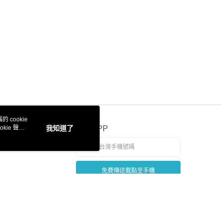
 cookie
kie 聲明
我知道了
官方APP
免費傳送載點至手機
若接到可疑電話，請洽詢165反詐騙專線
本站最佳瀏覽環境請使用 Google Chrome、Firefox 或 Edge 以上版本