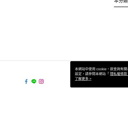
本分類
本網站中使用 cookie，欲查詢有關
設定，請參閱本網站「
隱私權條款
使用 cookie。
了解更多 >
TW-MWG1-61-11 Web2.0 Defaul
© 2026 by 微樂客有限公司