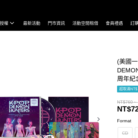
授權
最新活動
門市資訊
活動空間租借
會員禮遇
訂
(美國一
DEMON
周年紀念
超取滿NT$
NT$760 ~
NT$72
Format
CD