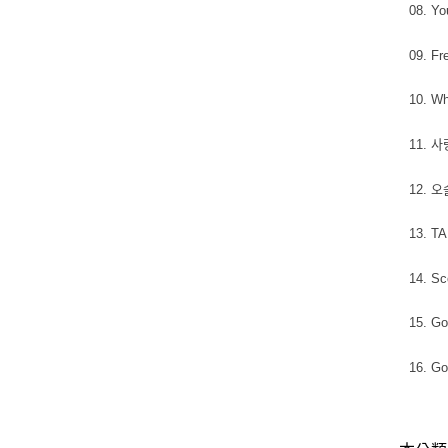
08. Yo
09. Fr
10. Wh
11. 사
12. 오
13. 
14. Sc
15. Go
16. Go