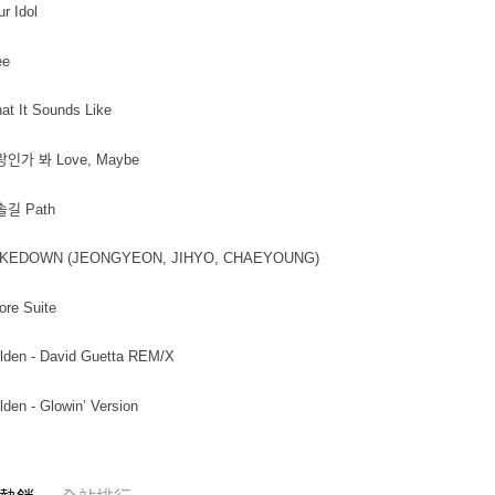
ur Idol
ee
at It Sounds Like
랑인가 봐 Love, Maybe
솔길 Path
TAKEDOWN (JEONGYEON, JIHYO, CHAEYOUNG)
ore Suite
lden - David Guetta REM/X
lden - Glowin’ Version