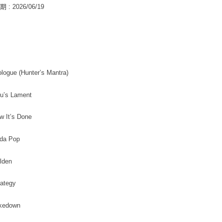
每筆NT$6
: 2026/06/19
【注意事
新竹貨運
１．透過由
交易，需
每筆NT$9
求債權轉
２．關於
宅配 (離島
https://aft
每筆NT$2
３．未成
ologue (Hunter’s Mantra)
「AFTE
付款後門
任。
nu’s Lament
４．使用「
免運費
即時審查
結果請求
w It’s Done
亞洲國家/
５．嚴禁
形，恩沛
北美國家/
oda Pop
動。
歐洲國家/
lden
rategy
akedown