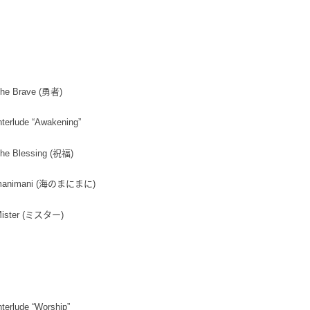
２．關於
宅配 (離島
https://aft
每筆NT$2
表
３．未成
「AFTE
付款後門
任。
４．使用「
免運費
即時審查
The Brave (勇者)
結果請求
亞洲國家/
５．嚴禁
形，恩沛
nterlude “Awakening”
北美國家/
動。
歐洲國家/
The Blessing (祝福)
 manimani (海のまにまに)
Mister (ミスター)
nterlude “Worship”