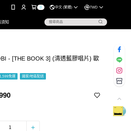
0
中文 (繁體)
TWD
購須知
BI - [THE BOOK 3] (清透藍膠唱片) 歐
1,599免運
國家/地區配送
990