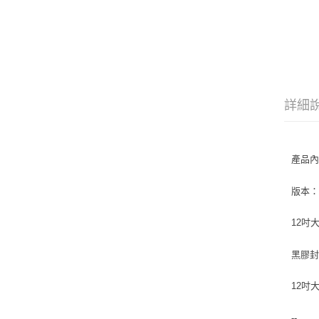
詳細
產品
版本：Cl
12吋大
黑膠封套
12吋
--