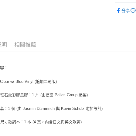
相關說明
日本
女
【關於「A
分享
ATM付款
AFTEE
便利好安
１．簡單
２．便利
運送方式
３．安心
全家取貨
說明
相關推薦
【「AFT
每筆NT$6
１．於結帳
付」結帳
付款後全
２．訂單
３．收到繳
內容：
每筆NT$6
／ATM／
※ 請注意
ear w/ Blue Vinyl (追加二刷版)
7-11取貨
絡購買商品
先享後付
每筆NT$6
理石紋彩膠黑膠：1 片 (由德國 Pallas Group 壓製)
※ 交易是
是否繳費成
付款後7-1
付客戶支
：1 個 (由 Jasmin Dämmrich 與 Kevin Schulz 附加設計)
每筆NT$6
【注意事
新竹貨運
大尺寸歌詞本：1 本 (4 頁，內含日文與英文歌詞)
１．透過由
交易，需
每筆NT$9
求債權轉