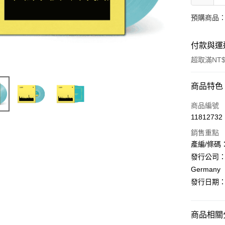
預購商品：
付款與運
超取滿NT$
付款方式
商品特色
信用卡一
商品編號
11812732
超商取貨
銷售重點
LINE Pay
產編/條碼：1
發行公司：Blac
Apple Pay
Germany
街口支付
發行日期
悠遊付
商品相關分
AFTEE先