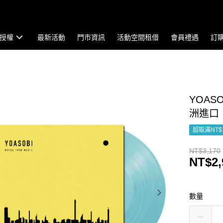
授權
最新活動
門市資訊
活動空間租借
會員禮遇
訂
YOASO
洲進口
超取滿NT$
NT$3,170
NT$2,
數量