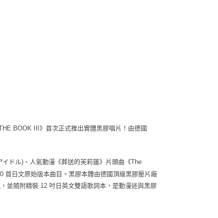
HE BOOK III》首次正式推出實體黑膠唱片！由德國
アイドル)、人氣動漫《葬送的芙莉蓮》片頭曲《The
福) 等 10 首日文原始版本曲目。黑膠本體由德國頂級黑膠壓片廠
l）工藝呈現，並隨附精裝 12 吋日英文雙語歌詞本，是動漫迷與黑膠