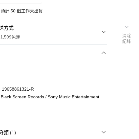
預計 50 個工作天出貨
送方式
清除
1,599免運
紀錄
次付款
付款
9658861321-R
k Screen Records / Sony Music Entertainment
：
類 (1)
享後付