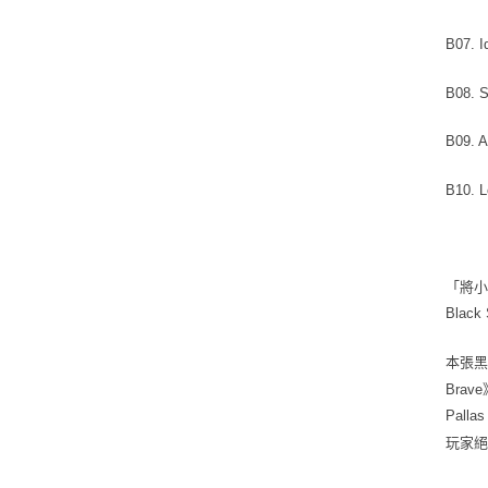
B07. 
B08.
B09.
B10. 
「將小
Black
本張黑
Bra
Pal
玩家