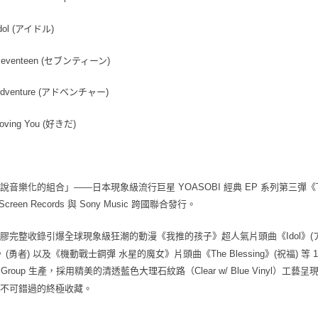
Idol (アイドル)
 Seventeen (セブンティーン)
 Adventure (アドベンチャー)
Loving You (好きだ)
說音樂化的組合」——日本現象級流行巨星 YOASOBI 經典 EP 系列第三彈《T
 Screen Records 與 Sony Music 跨國聯合發行。
膠完整收錄引爆全球現象級狂潮的動漫《我推的孩子》超人氣片頭曲《Idol》(
ve》(勇者) 以及《機動戰士鋼彈 水星的魔女》片頭曲《The Blessing》(祝
las Group 生產，採用精美的清透藍色大理石紋路（Clear w/ Blue Viny
絕不可錯過的終極收藏。