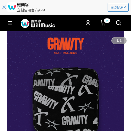
微樂客
開啟APP
立刻使用官方APP
0
1
/
1