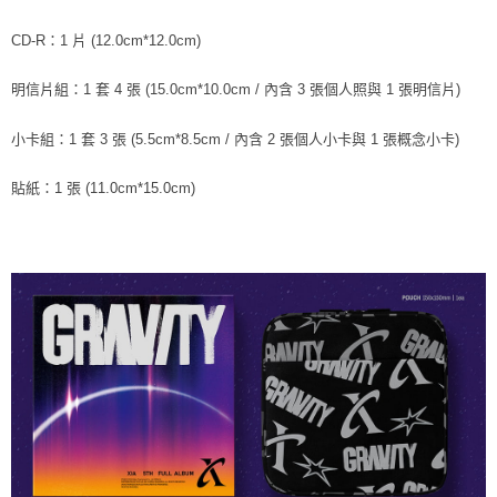
ATM／網路銀行／等多元方式進行付款，方視為交易完成。
7-11取貨付款
※ 請注意：結帳手續完成當下不需立刻繳費，但若您需要取消訂單，請聯絡
CD-R：1 片 (12.0cm*12.0cm)
每筆NT$60，滿NT$1,599(含以上)免運費
購買商品的店家。未經商家同意取消之訂單仍視為有效，需透過AFTEE先享
後付繳納相關費用。
明信片組：1 套 4 張 (15.0cm*10.0cm / 內含 3 張個人照與 1 張明信片)
付款後7-11取貨
※ 交易是否成功請以「AFTEE先享後付 」之結帳頁面顯示為準，若有關於
是否繳費成功／繳費後需取消欲退款等相關疑問，請聯繫「AFTEE先享後付
每筆NT$60，滿NT$1,599(含以上)免運費
客戶支援中心」
https://netprotections.freshdesk.com/support/home
小卡組：1 套 3 張 (5.5cm*8.5cm / 內含 2 張個人小卡與 1 張概念小卡)
新竹貨運
【注意事項】
貼紙：1 張 (11.0cm*15.0cm)
１．透過由恩沛科技股份有限公司提供之「AFTEE先享後付」服務完成之交
每筆NT$90
易，需依本服務之必要範圍內提供個人資料，並將交易相關給付款項請求債
權轉讓予恩沛科技股份有限公司。
宅配 (離島)
２．關於個人資料處理事宜，請瀏覽以下網址：
每筆NT$200
https://aftee.tw/terms/#terms3
３．未成年的使用者請事先徵得法定代理人或監護人之同意方可使用
付款後門市自取
「AFTEE先享後付」，若未經同意申辦者引起之損失，本公司不負相關責
任。
免運費
４．使用「AFTEE先享後付」時，將依據個別帳號之用戶狀況，依本公司即
時審查核予不同之上限額度；若仍有額度不足之情形，本公司將視審查結果
亞洲國家/地區配送
查看運費
請求用戶進行身份認證。
５．嚴禁一人註冊多個帳號或使用他人資訊註冊。若發現惡意使用之情形，
北美國家/地區配送
查看運費
恩沛科技股份有限公司將有權停止該用戶之使用額度並採取法律行動。
歐洲國家/地區配送
查看運費