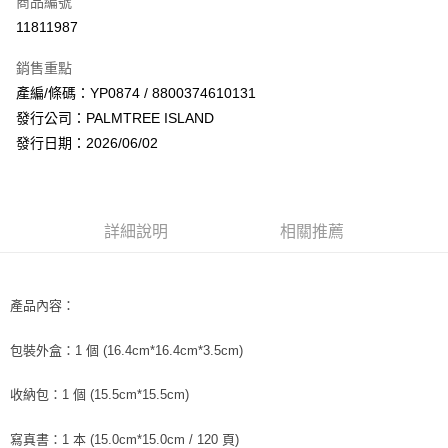
商品編號
超商取貨付款
11811987
LINE Pay
銷售重點
Apple Pay
產編/條碼：YP0874 / 8800374610131
發行公司：PALMTREE ISLAND
街口支付
發行日期：2026/06/02
悠遊付
AFTEE先享後付
相關說明
詳細說明
相關推薦
【關於「AFTEE先享後付」】
ATM付款
AFTEE先享後付是「在收到商品之後才付款」的支付方式。 讓您購物簡單
便利好安心！
１．簡單：不需註冊會員、不需綁卡、不需儲值。
產品內容：
運送方式
２．便利：只要手機號碼，簡訊認證，即可結帳。
３．安心：先確認商品／服務後，再付款。
全家取貨付款
包裝外盒：1 個 (16.4cm*16.4cm*3.5cm)
每筆NT$60，滿NT$1,599(含以上)免運費
【「AFTEE先享後付」結帳流程】
１．於結帳方式選擇「AFTEE先享後付」後，將跳轉至「AFTEE先享後付」
收納包：1 個 (15.5cm*15.5cm)
付款後全家取貨
結帳頁面，進行簡訊認證並確認金額後，即可完成結帳。
２．訂單成立數日內，您將收到繳費通知簡訊。
每筆NT$60，滿NT$1,599(含以上)免運費
寫真書：1 本 (15.0cm*15.0cm / 120 頁)
３．收到繳費通知簡訊後14天內，點擊此簡訊中的連結，可透過四大超商／