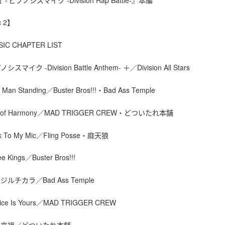
每筆NT$2
３．未成
「AFTE
c 2】
付款後門
任。
４．使用「
免運費
IC CHAPTER LIST
即時審查
結果請求
亞洲國家/
５．嚴禁
シスマイク -Division Battle Anthem- ＋／Division All Stars
形，恩沛
北美國家/
動。
t Man Standing／Buster Bros!!!・Bad Ass Temple
歐洲國家/
t of Harmony／MAD TRIGGER CREW・どついたれ本舗
ck To My Mic／Fling Posse・麻天狼
ee Kings／Buster Bros!!!
ジルチカラ／Bad Ass Temple
oice Is Yours／MAD TRIGGER CREW
門来福／どついたれ本舗