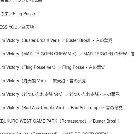
の束／Fling Posse
LESS YOU／麻天狼
aim Victory（Buster Bros!!! Ver.）／Buster Bros!!!・言の葉党
laim Victory（MAD TRIGGER CREW Ver.）／MAD TRIGGER CRE
aim Victory（Fling Posse Ver.）／Fling Posse・言の葉党
laim Victory（麻天狼 Ver.）／麻天狼・言の葉党
Claim Victory（どついたれ本舗 Ver.）／どついたれ本舗・言の葉党
laim Victory（Bad Ass Temple Ver.）／Bad Ass Temple・言の葉党
KEBUKURO WEST GAME PARK（Remastered）／Buster Bros!!!
okohama Walker（Remastered）／MAD TRIGGER CREW