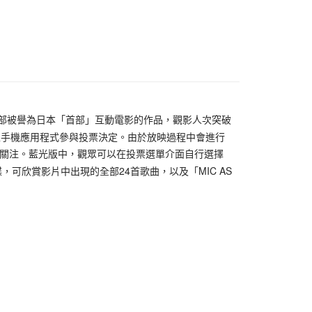
先享後付是「在收到商品之後才付款」的支付方式。 讓您購物簡單
心！
：不需註冊會員、不需綁卡、不需儲值。
：只要手機號碼，簡訊認證，即可結帳。
：先確認商品／服務後，再付款。
付款
EE先享後付」結帳流程】
0，滿NT$1,599(含以上)免運費
方式選擇「AFTEE先享後付」後，將跳轉至「AFTEE先享後
頁面，進行簡訊認證並確認金額後，即可完成結帳。
影帶版。這部被譽為日本「首部」互動電影的作品，觀影人次突破
家取貨
成立數日內，您將收到繳費通知簡訊。
型手機應用程式參與投票決定。由於放映過程中會進行
費通知簡訊後14天內，點擊此簡訊中的連結，可透過四大超商
0，滿NT$1,599(含以上)免運費
網路銀行／等多元方式進行付款，方視為交易完成。
泛關注。藍光版中，觀眾可以在投票選單介面自行選擇
：結帳手續完成當下不需立刻繳費，但若您需要取消訂單，請聯
付款
可欣賞影片中出現的全部24首歌曲，以及「MIC AS
的店家。未經商家同意取消之訂單仍視為有效，需透過AFTEE
繳納相關費用。
0，滿NT$1,599(含以上)免運費
否成功請以「AFTEE先享後付 」之結帳頁面顯示為準，若有關於
功／繳費後需取消欲退款等相關疑問，請聯繫「AFTEE先享後
1取貨
援中心」
https://netprotections.freshdesk.com/support/home
0，滿NT$1,599(含以上)免運費
項】
恩沛科技股份有限公司提供之「AFTEE先享後付」服務完成之
依本服務之必要範圍內提供個人資料，並將交易相關給付款項請
0
讓予恩沛科技股份有限公司。
個人資料處理事宜，請瀏覽以下網址：
)
ee.tw/terms/#terms3