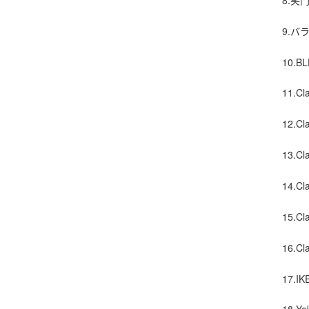
9.バラ
10.B
11.Cl
12.C
13.Cl
14.C
15.
16.C
17.I
18.Y