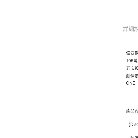
詳細
備受期
10
五次
劇情
ONE
產品
【Dis
・映画『