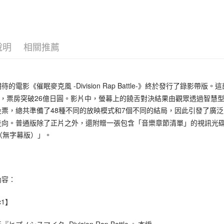
ATM付款
AFTEE
便利好安
１．簡單
２．便利
運送方式
３．安心
說明
相關推薦
全家取貨
【「AFT
每筆NT$6
１．於結帳
付」結帳
待的電影《催眠麥克風 -Division Rap Battle-》終於發行了錄
付款後全
２．訂單
5萬，票房突破26億日圓。影片中，螢幕上的饒舌對決結果由觀眾透過智慧
３．收到繳
每筆NT$6
／ATM／
投票，總共準備了48種不同的放映模式和7個不同的結局，因此引發了廣
※ 請注意
7-11取貨
走向。普通版除了正片之外，還附贈一張包含「音樂章節清單」的視訊光碟，
絡購買商品
（無字幕版）」。
先享後付
每筆NT$6
※ 交易是
是否繳費成
付款後7-1
付客戶支
每筆NT$6
內容：
【注意事
新竹貨運
１．透過由
交易，需
每筆NT$9
c1】
求債權轉
２．關於
宅配 (離島
ヒプノシスマイク -Division Rap Battle-』本編
https://aft