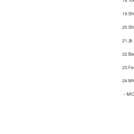
19.Sh
20.S
21.あ
22.Ba
23.F
24.MI
・MIC