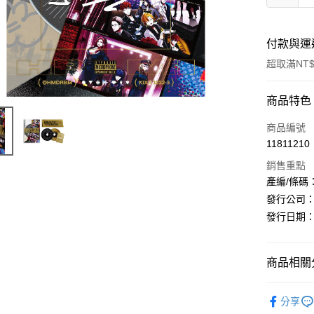
付款與運
超取滿NT$
付款方式
商品特色
信用卡一
商品編號
11811210
超商取貨
銷售重點
LINE Pay
產編/條碼：KI
發行公司：Ki
Apple Pay
發行日期：20
街口支付
悠遊付
商品相關分
AFTEE先
日本
原
相關說明
分享
【關於「A