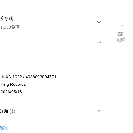
送方式
1,599免運
清除
紀錄
次付款
付款
XA-1022 / 4988003894771
ng Records
26/05/13
類 (1)
享後付
聲帶OST
客服
FTEE先享後付」】