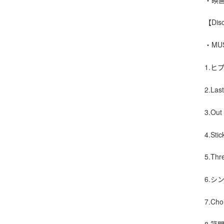
【Dis
・MUS
1.ヒプノ
2.Las
3.Ou
4.Sti
5.Thr
6.シン
7.Ch
8.笑