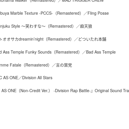
ibuya Marble Texture -PCCS-（Remastered）／Fling Posse
hinjuku Style ～笑わすな～（Remastered）／麻天狼
ゝオオサカdreamin’night（Remastered）／どついたれ本舗
d Ass Temple Funky Sounds（Remastered）／Bad Ass Temple
emme Fatale（Remastered）／言の葉党
C AS ONE／Division All Stars
-Division Rap Battle-』Original Sound Tr
 AS ONE（Non-Credit Ver.）