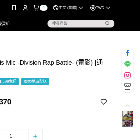
0
中文 (繁體)
TWD
購須知
s Mic -Division Rap Battle- (電影) [通
1,599免運
國家/地區配送
370