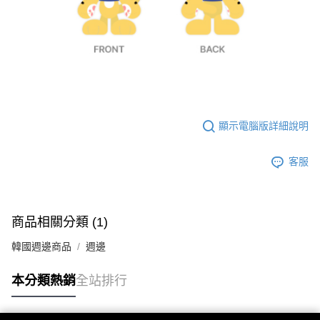
7-11取貨付款
※ 請注意：結帳手續完成當下不需立刻繳費，但若您需要取消訂單，請聯絡
每筆NT$60，滿NT$1,599(含以上)免運費
購買商品的店家。未經商家同意取消之訂單仍視為有效，需透過AFTEE先享
後付繳納相關費用。
付款後7-11取貨
※ 交易是否成功請以「AFTEE先享後付 」之結帳頁面顯示為準，若有關於
是否繳費成功／繳費後需取消欲退款等相關疑問，請聯繫「AFTEE先享後付
每筆NT$60，滿NT$1,599(含以上)免運費
客戶支援中心」
https://netprotections.freshdesk.com/support/home
新竹貨運
【注意事項】
１．透過由恩沛科技股份有限公司提供之「AFTEE先享後付」服務完成之交
每筆NT$90
易，需依本服務之必要範圍內提供個人資料，並將交易相關給付款項請求債
顯示電腦版詳細說明
權轉讓予恩沛科技股份有限公司。
宅配 (離島)
２．關於個人資料處理事宜，請瀏覽以下網址：
每筆NT$200
客服
https://aftee.tw/terms/#terms3
３．未成年的使用者請事先徵得法定代理人或監護人之同意方可使用
付款後門市自取
「AFTEE先享後付」，若未經同意申辦者引起之損失，本公司不負相關責
任。
免運費
４．使用「AFTEE先享後付」時，將依據個別帳號之用戶狀況，依本公司即
商品相關分類 (1)
時審查核予不同之上限額度；若仍有額度不足之情形，本公司將視審查結果
亞洲國家/地區配送
查看運費
請求用戶進行身份認證。
韓國週邊商品
週邊
５．嚴禁一人註冊多個帳號或使用他人資訊註冊。若發現惡意使用之情形，
北美國家/地區配送
查看運費
恩沛科技股份有限公司將有權停止該用戶之使用額度並採取法律行動。
本分類熱銷
全站排行
歐洲國家/地區配送
查看運費