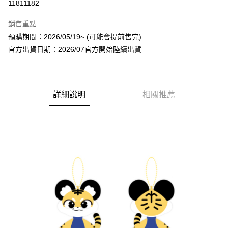
11811182
LINE Pay
銷售重點
Apple Pay
預購期間：2026/05/19~ (可能會提前售完)
官方出貨日期：2026/07官方開始陸續出貨
街口支付
悠遊付
AFTEE先享後付
詳細說明
相關推薦
相關說明
【關於「AFTEE先享後付」】
ATM付款
AFTEE先享後付是「在收到商品之後才付款」的支付方式。 讓您購物簡單
便利好安心！
１．簡單：不需註冊會員、不需綁卡、不需儲值。
運送方式
２．便利：只要手機號碼，簡訊認證，即可結帳。
３．安心：先確認商品／服務後，再付款。
全家取貨付款
每筆NT$60，滿NT$1,599(含以上)免運費
【「AFTEE先享後付」結帳流程】
１．於結帳方式選擇「AFTEE先享後付」後，將跳轉至「AFTEE先享後付」
付款後全家取貨
結帳頁面，進行簡訊認證並確認金額後，即可完成結帳。
２．訂單成立數日內，您將收到繳費通知簡訊。
每筆NT$60，滿NT$1,599(含以上)免運費
３．收到繳費通知簡訊後14天內，點擊此簡訊中的連結，可透過四大超商／
ATM／網路銀行／等多元方式進行付款，方視為交易完成。