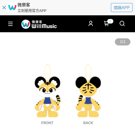
微樂客
開啟APP
立刻使用官方APP
0
1
/
1