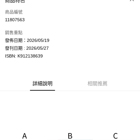
商品特色
信用卡一次付款
商品編號
超商取貨付款
11807563
LINE Pay
銷售重點
Apple Pay
發佈日期：2026/05/19
發刊日期 : 2026/05/27
街口支付
ISBN: K912138639
悠遊付
AFTEE先享後付
相關說明
詳細說明
相關推薦
【關於「AFTEE先享後付」】
ATM付款
AFTEE先享後付是「在收到商品之後才付款」的支付方式。 讓您購物簡單
便利好安心！
１．簡單：不需註冊會員、不需綁卡、不需儲值。
運送方式
２．便利：只要手機號碼，簡訊認證，即可結帳。
３．安心：先確認商品／服務後，再付款。
全家取貨付款
每筆NT$60，滿NT$1,599(含以上)免運費
【「AFTEE先享後付」結帳流程】
１．於結帳方式選擇「AFTEE先享後付」後，將跳轉至「AFTEE先享後付」
付款後全家取貨
結帳頁面，進行簡訊認證並確認金額後，即可完成結帳。