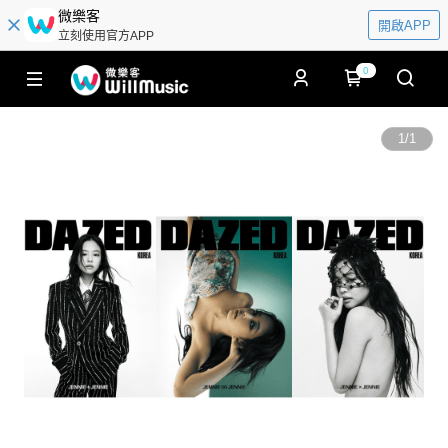
微樂客
開啟APP
立刻使用官方APP
0
1
/
1