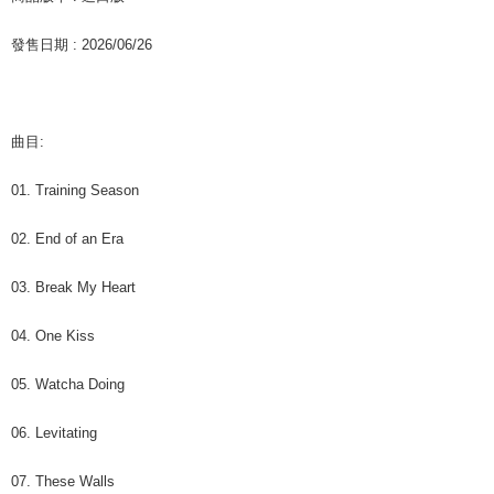
グでお支払いください。
配送毎にNT$60、NT$1,599以上で送料無料
發售日期 : 2026/06/26
代金納付期限は最短で 14 日以内ですので、ご注意ください。AFTEE アプ
7-11取貨付款
リをダウンロードして AFTEE 会員になるとお支払い期限を最長 45 日以内
配送毎にNT$60、NT$1,599以上で送料無料
まで延長できます。
付款後7-11取貨
お支払期限は、ショップが請求した期日と、AFTEEで延長できる日数をも
曲目:
とに計算されます。AFTEEで注文すると、商品を受け取るまで支払い期限
配送毎にNT$60、NT$1,599以上で送料無料
を延長できますが、商品を期限内に受け取れない場合があります（例：予
01. Training Season
約商品や商品到着日が比較的遅い商品）。そのため、商品到着の有無に関
新竹貨運
わらず、AFTEEで指定された期限内にお支払いください。
配送毎にNT$90
02. End of an Era
二、支払い限度額
宅配 (離島)
1.初回 AFTEEを ご利用の際に、認証結果及び当社の審査の結果に基づ
03. Break My Heart
き、限度額が設定されます。
配送毎にNT$200
2.決済金額は最低NT$20です。
3.現在、台湾の会員のみご利用いただけます。
04. One Kiss
付款後門市自取
三、利用規約「AFTEE代金後払い」（以下当サービスという）はネットプ
送料無料
05. Watcha Doing
ロテクションズ（以下 AFTEE という）が提供し、AFTEEが代金を徴収し
ます。当サービスご利用の際に提供しなければならない個人情報（注文者
亞洲國家/地區配送
送料を確認
の氏名、電話番号、受取人の氏名、電話番号、受取人住所を含むがこれに
06. Levitating
限らない）は、AFTEEに渡され当サービスで必要な範囲内で利用されま
北美國家/地區配送
送料を確認
す。AFTEEの個人情報の収集、処理、利用について、詳細はAFTEE公式ホ
07. These Walls
ームページの『個人情報の収集、処理及び利用に関する声明』をご参照く