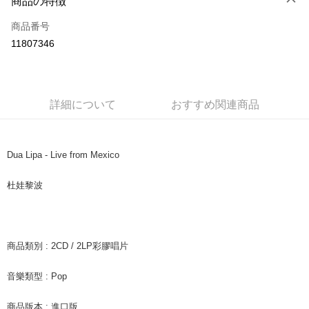
商品の特徴
クレジットカード1回払い
商品番号
コンビニ店頭代金引換
11807346
LINE Pay
Apple Pay
詳細について
おすすめ関連商品
JKOPAY
Easy Wallet
Dua Lipa - Live from Mexico
AFTEE代金後払い
説明
杜娃黎波
一、 AFTEE代金後払いについて
ATM払い
1.お支払い方法でAFTEE代金後払いを選択すると、携帯電話認証ウィンド
ウが表示されます。
2.SMSで認証してお支払い手続を進めてください。
配送方法
3.注文するときのお支払いは不要です。商品はご指定の住所に配送されま
商品類別 : 2CD / 2LP彩膠唱片
す。
全家取貨付款
4.ご注文が完了すると、携帯に支払い通知のSMSが届きます。アプリ会員
音樂類型 : Pop
配送毎にNT$60、NT$1,599以上で送料無料
の場合は、AFTEE アプリプッシュ通知が届きます。
5.商品受け取り時のお支払いは不要です。商品を確かめてから、SMSまた
付款後全家取貨
はアプリの通知に従って、4大コンビニ、またはATM/オンラインバンキン
商品版本 : 進口版