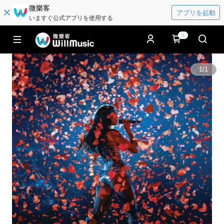
微樂客
アプリを起動
いますぐ公式アプリを使用する
0
1
/
1