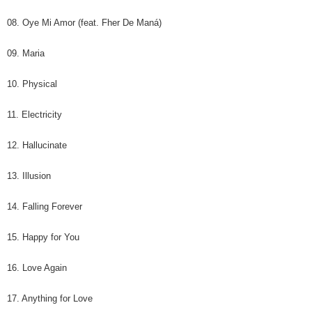
歐洲國家/地區配送
送料を確認
ださい（
https://aftee.tw/privacypolicy/
）。
08. Oye Mi Amor (feat. Fher De Maná)
AFTEEの初回ご利用の際に、審査を通過すれば、最高額がNT$10,000にな
ります。支払い期限を過ぎた場合、その金額に基づいて年利20%の遅延滞
09. Maria
納金が加算されます。未成年の利用者は、事前に法定代理人または後見人
の同意を得ればAFTEEをご利用いただけます。
10. Physical
個人情報の処理、利用について疑問がある、または関連する法律の権利を
行使したい場合は、ネットプロテクションズ
cs_tw@netprotections.co.jp
11. Electricity
にご連絡ください。上記に示した個人情報を、必要な購入注文書とあわせ
てAFTEEにご提供いただく、またはAFTEEにあなたの個人情報の収集、処
12. Hallucinate
理、利用を許可することににご同意いただけない場合は、当サービスを選
択しないでください。
13. Illusion
14. Falling Forever
15. Happy for You
16. Love Again
17. Anything for Love