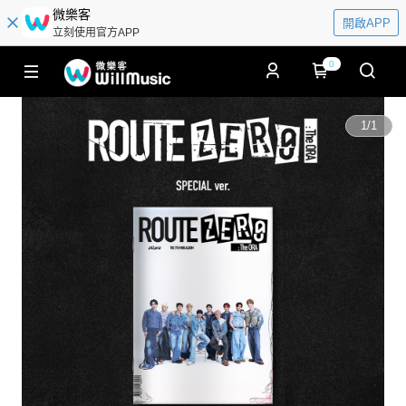
微樂客
開啟APP
立刻使用官方APP
0
1
/
1