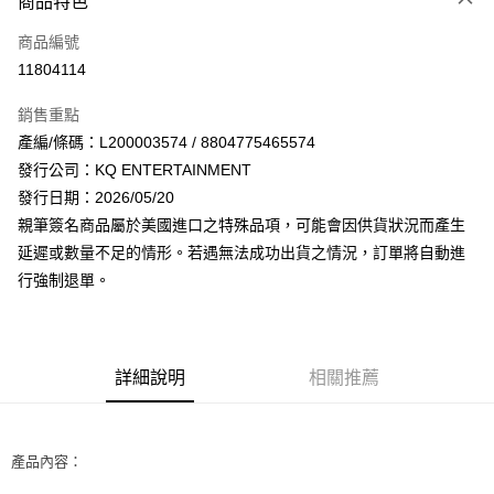
商品特色
信用卡一次付款
商品編號
超商取貨付款
11804114
LINE Pay
銷售重點
Apple Pay
產編/條碼：L200003574 / 8804775465574
發行公司：KQ ENTERTAINMENT
街口支付
發行日期：2026/05/20
悠遊付
親筆簽名商品屬於美國進口之特殊品項，可能會因供貨狀況而產生
延遲或數量不足的情形。若遇無法成功出貨之情況，訂單將自動進
AFTEE先享後付
行強制退單。
相關說明
【關於「AFTEE先享後付」】
ATM付款
AFTEE先享後付是「在收到商品之後才付款」的支付方式。 讓您購物簡單
便利好安心！
１．簡單：不需註冊會員、不需綁卡、不需儲值。
詳細說明
相關推薦
運送方式
２．便利：只要手機號碼，簡訊認證，即可結帳。
３．安心：先確認商品／服務後，再付款。
全家取貨付款
每筆NT$60，滿NT$1,599(含以上)免運費
【「AFTEE先享後付」結帳流程】
產品內容：
１．於結帳方式選擇「AFTEE先享後付」後，將跳轉至「AFTEE先享後付」
付款後全家取貨
結帳頁面，進行簡訊認證並確認金額後，即可完成結帳。