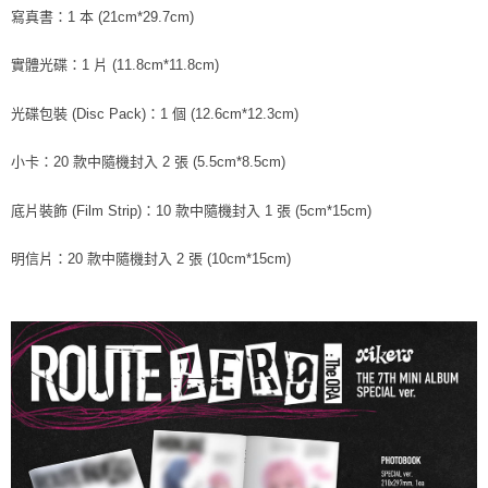
２．訂單成立數日內，您將收到繳費通知簡訊。
寫真書：1 本 (21cm*29.7cm)
每筆NT$60，滿NT$1,599(含以上)免運費
３．收到繳費通知簡訊後14天內，點擊此簡訊中的連結，可透過四大超商／
ATM／網路銀行／等多元方式進行付款，方視為交易完成。
7-11取貨付款
實體光碟：1 片 (11.8cm*11.8cm)
※ 請注意：結帳手續完成當下不需立刻繳費，但若您需要取消訂單，請聯絡
每筆NT$60，滿NT$1,599(含以上)免運費
購買商品的店家。未經商家同意取消之訂單仍視為有效，需透過AFTEE先享
光碟包裝 (Disc Pack)：1 個 (12.6cm*12.3cm)
後付繳納相關費用。
付款後7-11取貨
※ 交易是否成功請以「AFTEE先享後付 」之結帳頁面顯示為準，若有關於
是否繳費成功／繳費後需取消欲退款等相關疑問，請聯繫「AFTEE先享後付
小卡：20 款中隨機封入 2 張 (5.5cm*8.5cm)
每筆NT$60，滿NT$1,599(含以上)免運費
客戶支援中心」
https://netprotections.freshdesk.com/support/home
新竹貨運
底片裝飾 (Film Strip)：10 款中隨機封入 1 張 (5cm*15cm)
【注意事項】
１．透過由恩沛科技股份有限公司提供之「AFTEE先享後付」服務完成之交
每筆NT$90
易，需依本服務之必要範圍內提供個人資料，並將交易相關給付款項請求債
明信片：20 款中隨機封入 2 張 (10cm*15cm)
權轉讓予恩沛科技股份有限公司。
宅配 (離島)
２．關於個人資料處理事宜，請瀏覽以下網址：
每筆NT$200
https://aftee.tw/terms/#terms3
３．未成年的使用者請事先徵得法定代理人或監護人之同意方可使用
付款後門市自取
「AFTEE先享後付」，若未經同意申辦者引起之損失，本公司不負相關責
任。
免運費
４．使用「AFTEE先享後付」時，將依據個別帳號之用戶狀況，依本公司即
時審查核予不同之上限額度；若仍有額度不足之情形，本公司將視審查結果
亞洲國家/地區配送
查看運費
請求用戶進行身份認證。
５．嚴禁一人註冊多個帳號或使用他人資訊註冊。若發現惡意使用之情形，
北美國家/地區配送
查看運費
恩沛科技股份有限公司將有權停止該用戶之使用額度並採取法律行動。