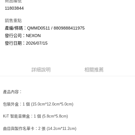
商品編號
超商取貨付款
11803844
LINE Pay
銷售重點
Apple Pay
產編/條碼：QMMD0511 / 8809888411975
發行公司：NEXON
街口支付
發行日期：2026/07/15
悠遊付
AFTEE先享後付
相關說明
詳細說明
相關推薦
【關於「AFTEE先享後付」】
ATM付款
AFTEE先享後付是「在收到商品之後才付款」的支付方式。 讓您購物簡單
便利好安心！
１．簡單：不需註冊會員、不需綁卡、不需儲值。
產品內容：
運送方式
２．便利：只要手機號碼，簡訊認證，即可結帳。
３．安心：先確認商品／服務後，再付款。
全家取貨付款
包裝外盒：1 個 (15.0cm*12.0cm*5.0cm)
每筆NT$60，滿NT$1,599(含以上)免運費
【「AFTEE先享後付」結帳流程】
KiT 智能音樂盒：1 個 (5.8cm*5.8cm)
１．於結帳方式選擇「AFTEE先享後付」後，將跳轉至「AFTEE先享後付」
付款後全家取貨
結帳頁面，進行簡訊認證並確認金額後，即可完成結帳。
曲目與製作名單卡：2 張 (14.2cm*11.2cm)
２．訂單成立數日內，您將收到繳費通知簡訊。
每筆NT$60，滿NT$1,599(含以上)免運費
３．收到繳費通知簡訊後14天內，點擊此簡訊中的連結，可透過四大超商／