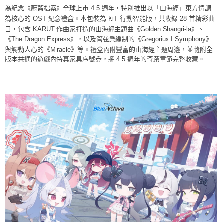
為紀念《蔚藍檔案》全球上市 4.5 週年，特別推出以「山海經」東方情調
為核心的 OST 紀念禮盒。本包裝為 KiT 行動智能版，共收錄 28 首精彩曲
目，包含 KARUT 作曲家打造的山海經主題曲《Golden Shangri-la》、
《The Dragon Express》，以及管弦樂編制的《Gregorius I Symphony》
與觸動人心的《Miracle》等。禮盒內附豐富的山海經主題周邊，並隨附全
版本共通的遊戲內特真家具序號券，將 4.5 週年的奇蹟章節完整收藏。