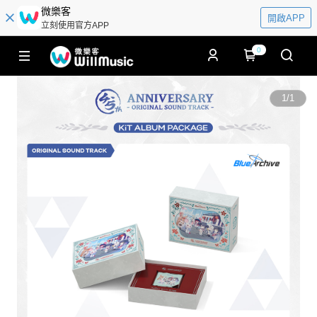
微樂客
開啟APP
立刻使用官方APP
0
1
/
1