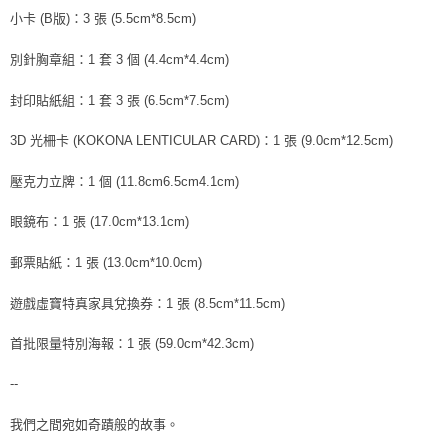
ATM／網路銀行／等多元方式進行付款，方視為交易完成。
小卡 (B版)：3 張 (5.5cm*8.5cm)
7-11取貨付款
※ 請注意：結帳手續完成當下不需立刻繳費，但若您需要取消訂單，請聯絡
每筆NT$60，滿NT$1,599(含以上)免運費
購買商品的店家。未經商家同意取消之訂單仍視為有效，需透過AFTEE先享
別針胸章組：1 套 3 個 (4.4cm*4.4cm)
後付繳納相關費用。
付款後7-11取貨
※ 交易是否成功請以「AFTEE先享後付 」之結帳頁面顯示為準，若有關於
封印貼紙組：1 套 3 張 (6.5cm*7.5cm)
是否繳費成功／繳費後需取消欲退款等相關疑問，請聯繫「AFTEE先享後付
每筆NT$60，滿NT$1,599(含以上)免運費
客戶支援中心」
https://netprotections.freshdesk.com/support/home
3D 光柵卡 (KOKONA LENTICULAR CARD)：1 張 (9.0cm*12.5cm)
新竹貨運
【注意事項】
１．透過由恩沛科技股份有限公司提供之「AFTEE先享後付」服務完成之交
每筆NT$90
壓克力立牌：1 個 (11.8cm6.5cm4.1cm)
易，需依本服務之必要範圍內提供個人資料，並將交易相關給付款項請求債
權轉讓予恩沛科技股份有限公司。
宅配 (離島)
眼鏡布：1 張 (17.0cm*13.1cm)
２．關於個人資料處理事宜，請瀏覽以下網址：
每筆NT$200
https://aftee.tw/terms/#terms3
郵票貼紙：1 張 (13.0cm*10.0cm)
３．未成年的使用者請事先徵得法定代理人或監護人之同意方可使用
付款後門市自取
「AFTEE先享後付」，若未經同意申辦者引起之損失，本公司不負相關責
任。
遊戲虛寶特真家具兌換券：1 張 (8.5cm*11.5cm)
免運費
４．使用「AFTEE先享後付」時，將依據個別帳號之用戶狀況，依本公司即
時審查核予不同之上限額度；若仍有額度不足之情形，本公司將視審查結果
亞洲國家/地區配送
查看運費
首批限量特別海報：1 張 (59.0cm*42.3cm)
請求用戶進行身份認證。
５．嚴禁一人註冊多個帳號或使用他人資訊註冊。若發現惡意使用之情形，
北美國家/地區配送
查看運費
--
恩沛科技股份有限公司將有權停止該用戶之使用額度並採取法律行動。
歐洲國家/地區配送
查看運費
我們之間宛如奇蹟般的故事。