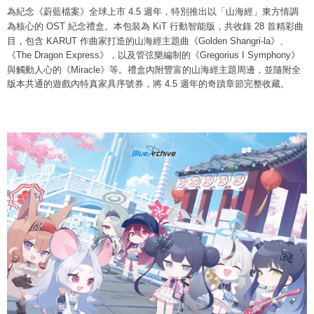
AFTEEの初回ご利用の際に、審査を通過すれば、最高額がNT$10,000にな
為紀念《蔚藍檔案》全球上市 4.5 週年，特別推出以「山海經」東方情調
ります。支払い期限を過ぎた場合、その金額に基づいて年利20%の遅延滞
為核心的 OST 紀念禮盒。本包裝為 KiT 行動智能版，共收錄 28 首精彩曲
納金が加算されます。未成年の利用者は、事前に法定代理人または後見人
目，包含 KARUT 作曲家打造的山海經主題曲《Golden Shangri-la》、
の同意を得ればAFTEEをご利用いただけます。
《The Dragon Express》，以及管弦樂編制的《Gregorius I Symphony》
與觸動人心的《Miracle》等。禮盒內附豐富的山海經主題周邊，並隨附全
個人情報の処理、利用について疑問がある、または関連する法律の権利を
版本共通的遊戲內特真家具序號券，將 4.5 週年的奇蹟章節完整收藏。
行使したい場合は、ネットプロテクションズ
cs_tw@netprotections.co.jp
にご連絡ください。上記に示した個人情報を、必要な購入注文書とあわせ
てAFTEEにご提供いただく、またはAFTEEにあなたの個人情報の収集、処
理、利用を許可することににご同意いただけない場合は、当サービスを選
択しないでください。