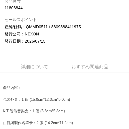
商品番号
コンビニ店頭代金引換
11803844
LINE Pay
セールスポイント
Apple Pay
產編/條碼：QMMD0511 / 8809888411975
發行公司：NEXON
JKOPAY
發行日期：2026/07/15
Easy Wallet
AFTEE代金後払い
説明
詳細について
おすすめ関連商品
一、 AFTEE代金後払いについて
ATM払い
1.お支払い方法でAFTEE代金後払いを選択すると、携帯電話認証ウィンド
ウが表示されます。
2.SMSで認証してお支払い手続を進めてください。
產品內容：
配送方法
3.注文するときのお支払いは不要です。商品はご指定の住所に配送されま
す。
全家取貨付款
包裝外盒：1 個 (15.0cm*12.0cm*5.0cm)
4.ご注文が完了すると、携帯に支払い通知のSMSが届きます。アプリ会員
配送毎にNT$60、NT$1,599以上で送料無料
の場合は、AFTEE アプリプッシュ通知が届きます。
KiT 智能音樂盒：1 個 (5.8cm*5.8cm)
5.商品受け取り時のお支払いは不要です。商品を確かめてから、SMSまた
付款後全家取貨
はアプリの通知に従って、4大コンビニ、またはATM/オンラインバンキン
グでお支払いください。
曲目與製作名單卡：2 張 (14.2cm*11.2cm)
配送毎にNT$60、NT$1,599以上で送料無料