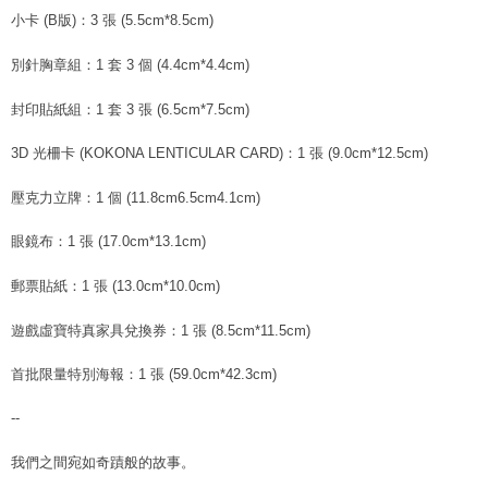
代金納付期限は最短で 14 日以内ですので、ご注意ください。AFTEE アプ
小卡 (B版)：3 張 (5.5cm*8.5cm)
7-11取貨付款
リをダウンロードして AFTEE 会員になるとお支払い期限を最長 45 日以内
配送毎にNT$60、NT$1,599以上で送料無料
まで延長できます。
別針胸章組：1 套 3 個 (4.4cm*4.4cm)
付款後7-11取貨
お支払期限は、ショップが請求した期日と、AFTEEで延長できる日数をも
封印貼紙組：1 套 3 張 (6.5cm*7.5cm)
とに計算されます。AFTEEで注文すると、商品を受け取るまで支払い期限
配送毎にNT$60、NT$1,599以上で送料無料
を延長できますが、商品を期限内に受け取れない場合があります（例：予
約商品や商品到着日が比較的遅い商品）。そのため、商品到着の有無に関
3D 光柵卡 (KOKONA LENTICULAR CARD)：1 張 (9.0cm*12.5cm)
新竹貨運
わらず、AFTEEで指定された期限内にお支払いください。
配送毎にNT$90
壓克力立牌：1 個 (11.8cm6.5cm4.1cm)
二、支払い限度額
宅配 (離島)
1.初回 AFTEEを ご利用の際に、認証結果及び当社の審査の結果に基づ
眼鏡布：1 張 (17.0cm*13.1cm)
き、限度額が設定されます。
配送毎にNT$200
2.決済金額は最低NT$20です。
郵票貼紙：1 張 (13.0cm*10.0cm)
3.現在、台湾の会員のみご利用いただけます。
付款後門市自取
三、利用規約「AFTEE代金後払い」（以下当サービスという）はネットプ
送料無料
遊戲虛寶特真家具兌換券：1 張 (8.5cm*11.5cm)
ロテクションズ（以下 AFTEE という）が提供し、AFTEEが代金を徴収し
ます。当サービスご利用の際に提供しなければならない個人情報（注文者
亞洲國家/地區配送
送料を確認
首批限量特別海報：1 張 (59.0cm*42.3cm)
の氏名、電話番号、受取人の氏名、電話番号、受取人住所を含むがこれに
限らない）は、AFTEEに渡され当サービスで必要な範囲内で利用されま
北美國家/地區配送
送料を確認
--
す。AFTEEの個人情報の収集、処理、利用について、詳細はAFTEE公式ホ
ームページの『個人情報の収集、処理及び利用に関する声明』をご参照く
歐洲國家/地區配送
送料を確認
我們之間宛如奇蹟般的故事。
ださい（
https://aftee.tw/privacypolicy/
）。