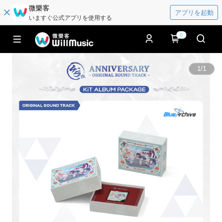
微樂客
アプリを起動
いますぐ公式アプリを使用する
0
1
/
1