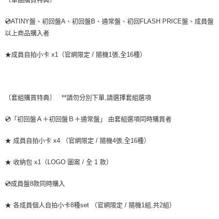
２．訂單成立數日內，您將收到繳費通知簡訊。
每筆NT$60，滿NT$1,599(含以上)免運費
３．收到繳費通知簡訊後14天內，點擊此簡訊中的連結，可透過四大超商／
💿ATINY盤、初回盤A、初回盤B、通常盤、初回FLASH PRICE盤、成員盤
ATM／網路銀行／等多元方式進行付款，方視為交易完成。
7-11取貨付款
以上商品購入者
※ 請注意：結帳手續完成當下不需立刻繳費，但若您需要取消訂單，請聯絡
每筆NT$60，滿NT$1,599(含以上)免運費
購買商品的店家。未經商家同意取消之訂單仍視為有效，需透過AFTEE先享
後付繳納相關費用。
★成員自拍小卡 x1（官網限定 / 隨機1張,全16種）
付款後7-11取貨
※ 交易是否成功請以「AFTEE先享後付 」之結帳頁面顯示為準，若有關於
是否繳費成功／繳費後需取消欲退款等相關疑問，請聯繫「AFTEE先享後付
每筆NT$60，滿NT$1,599(含以上)免運費
客戶支援中心」
https://netprotections.freshdesk.com/support/home
新竹貨運
【注意事項】
〔套組購買特典〕 **請勿分別下單,請選擇套組選項
１．透過由恩沛科技股份有限公司提供之「AFTEE先享後付」服務完成之交
每筆NT$90
易，需依本服務之必要範圍內提供個人資料，並將交易相關給付款項請求債
💿「初回盤Ａ＋初回盤Ｂ＋通常盤」 由套組選項同時購買者
權轉讓予恩沛科技股份有限公司。
宅配 (離島)
２．關於個人資料處理事宜，請瀏覽以下網址：
每筆NT$200
https://aftee.tw/terms/#terms3
★ 成員自拍小卡 x4 （官網限定 / 隨機4張,全16種）
３．未成年的使用者請事先徵得法定代理人或監護人之同意方可使用
付款後門市自取
「AFTEE先享後付」，若未經同意申辦者引起之損失，本公司不負相關責
★ 收納包 x1（LOGO 圖案 / 全 1 款）
任。
免運費
４．使用「AFTEE先享後付」時，將依據個別帳號之用戶狀況，依本公司即
時審查核予不同之上限額度；若仍有額度不足之情形，本公司將視審查結果
💿成員盤8款同時購入
亞洲國家/地區配送
查看運費
請求用戶進行身份認證。
５．嚴禁一人註冊多個帳號或使用他人資訊註冊。若發現惡意使用之情形，
北美國家/地區配送
查看運費
★ 各成員個人自拍小卡8種set （官網限定 / 隨機1組,共2組）
恩沛科技股份有限公司將有權停止該用戶之使用額度並採取法律行動。