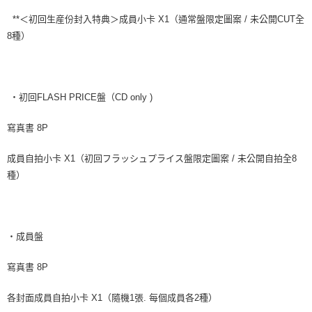
**＜初回生産份封入特典＞成員小卡 X1（通常盤限定圖案 / 未公開CUT全
8種）
・初回FLASH PRICE盤（CD only )
寫真書 8P
成員自拍小卡 X1（初回フラッシュプライス盤限定圖案 / 未公開自拍全8
種）
・成員盤
寫真書 8P
各封面成員自拍小卡 X1（隨機1張. 每個成員各2種）