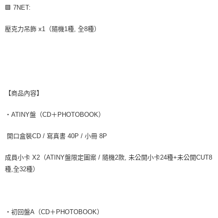
🟪 7NET:
壓克力吊飾 x1（隨機1種, 全8種）
【商品內容】
・ATINY盤（CD＋PHOTOBOOK）
開口盒裝CD / 寫真書 40P / 小冊 8P
成員小卡 X2（ATINY盤限定圖案 / 隨機2款, 未公開小卡24種+未公開CUT8
種,全32種）
・初回盤A（CD＋PHOTOBOOK）