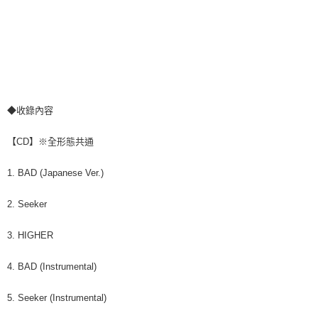
◆收錄內容
【CD】※全形態共通
1. BAD (Japanese Ver.)
2. Seeker
3. HIGHER
4. BAD (Instrumental)
5. Seeker (Instrumental)