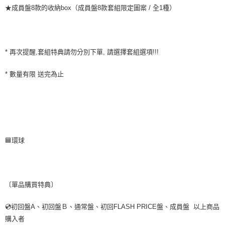
歐洲國家/地區配送
查看運費
★成員盤8款的收納box（成員盤8款套組限定圖案 / 全1種）
* 再次提醒,套組特典請勿分別下單, 請選擇套組選項!!!
* 數量有限 送完為止
🟦環球
〔單品購買特典〕
💿初回盤A、初回盤Ｂ、通常盤、初回FLASH PRICE盤、成員盤 以上商品
購入者