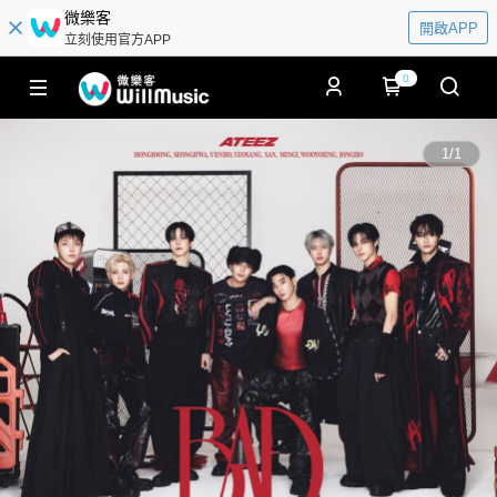
微樂客
開啟APP
立刻使用官方APP
0
1
/
1