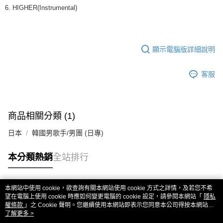
6. HIGHER(Instrumental)
顯示電腦版詳細說明
客服
商品相關分類 (1)
日本
韓國男歌手/男團 (日專)
本分類熱銷
全站排行
本網站中使用 cookie，欲查詢有關本網站使用 cookie 方式之詳情，及若您不希
熱門標籤
望在電腦上使用 cookie 時應如何變更電腦的 cookie 設定，請參閱本網站「
隱私
權條款
」之 Cookie 聲明。您繼續使用本網站即表示您同意本公司得按本網站使
用條款之 Cookie 聲明使用 cookie。
了解更多 >