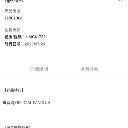
商品特色
信用卡一次付款
商品編號
超商取貨付款
11801964
LINE Pay
銷售重點
Apple Pay
產編/條碼：UMCK-7321
發行日期：2026/07/29
街口支付
悠遊付
AFTEE先享後付
詳細說明
相關推薦
相關說明
【關於「AFTEE先享後付」】
ATM付款
AFTEE先享後付是「在收到商品之後才付款」的支付方式。 讓您購物簡單
【通路特典】
便利好安心！
１．簡單：不需註冊會員、不需綁卡、不需儲值。
運送方式
２．便利：只要手機號碼，簡訊認證，即可結帳。
🟧官網 OFFICIAL FANCLUB
３．安心：先確認商品／服務後，再付款。
全家取貨付款
每筆NT$60，滿NT$1,599(含以上)免運費
【「AFTEE先享後付」結帳流程】
１．於結帳方式選擇「AFTEE先享後付」後，將跳轉至「AFTEE先享後付」
付款後全家取貨
結帳頁面，進行簡訊認證並確認金額後，即可完成結帳。
〔單品購買特典〕