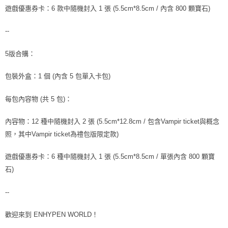
ATM／網路銀行／等多元方式進行付款，方視為交易完成。
遊戲優惠券卡：6 款中隨機封入 1 張 (5.5cm*8.5cm / 內含 800 顆寶石)
7-11取貨付款
※ 請注意：結帳手續完成當下不需立刻繳費，但若您需要取消訂單，請聯絡
每筆NT$60，滿NT$1,599(含以上)免運費
購買商品的店家。未經商家同意取消之訂單仍視為有效，需透過AFTEE先享
--
後付繳納相關費用。
付款後7-11取貨
※ 交易是否成功請以「AFTEE先享後付 」之結帳頁面顯示為準，若有關於
是否繳費成功／繳費後需取消欲退款等相關疑問，請聯繫「AFTEE先享後付
5版合購：
每筆NT$60，滿NT$1,599(含以上)免運費
客戶支援中心」
https://netprotections.freshdesk.com/support/home
包裝外盒：1 個 (內含 5 包單入卡包)
新竹貨運
【注意事項】
１．透過由恩沛科技股份有限公司提供之「AFTEE先享後付」服務完成之交
每筆NT$90
每包內容物 (共 5 包)：
易，需依本服務之必要範圍內提供個人資料，並將交易相關給付款項請求債
權轉讓予恩沛科技股份有限公司。
宅配 (離島)
２．關於個人資料處理事宜，請瀏覽以下網址：
內容物：12 種中隨機封入 2 張 (5.5cm*12.8cm / 包含
Vampir ticket
與概念
每筆NT$200
https://aftee.tw/terms/#terms3
照，其中
Vampir ticket
為禮包版限定款)
３．未成年的使用者請事先徵得法定代理人或監護人之同意方可使用
付款後門市自取
「AFTEE先享後付」，若未經同意申辦者引起之損失，本公司不負相關責
任。
免運費
遊戲優惠券卡：6 種中隨機封入 1 張 (5.5cm*8.5cm / 單張內含 800 顆寶
４．使用「AFTEE先享後付」時，將依據個別帳號之用戶狀況，依本公司即
石)
時審查核予不同之上限額度；若仍有額度不足之情形，本公司將視審查結果
亞洲國家/地區配送
查看運費
請求用戶進行身份認證。
５．嚴禁一人註冊多個帳號或使用他人資訊註冊。若發現惡意使用之情形，
--
北美國家/地區配送
查看運費
恩沛科技股份有限公司將有權停止該用戶之使用額度並採取法律行動。
歐洲國家/地區配送
查看運費
歡迎來到 ENHYPEN WORLD！