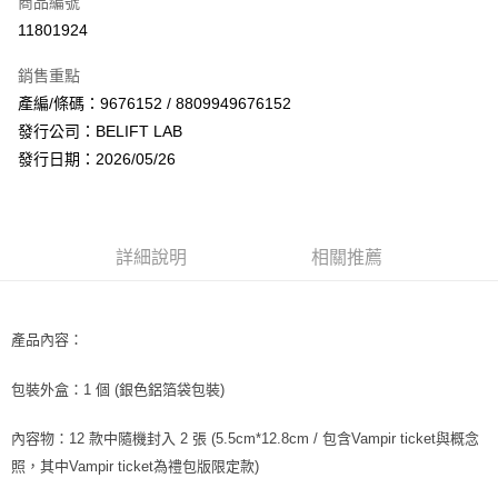
商品編號
超商取貨付款
11801924
LINE Pay
銷售重點
Apple Pay
產編/條碼：9676152 / 8809949676152
發行公司：BELIFT LAB
街口支付
發行日期：2026/05/26
悠遊付
AFTEE先享後付
相關說明
詳細說明
相關推薦
【關於「AFTEE先享後付」】
ATM付款
AFTEE先享後付是「在收到商品之後才付款」的支付方式。 讓您購物簡單
便利好安心！
１．簡單：不需註冊會員、不需綁卡、不需儲值。
產品內容：
運送方式
２．便利：只要手機號碼，簡訊認證，即可結帳。
３．安心：先確認商品／服務後，再付款。
全家取貨付款
包裝外盒：1 個 (銀色鋁箔袋包裝)
每筆NT$60，滿NT$1,599(含以上)免運費
【「AFTEE先享後付」結帳流程】
１．於結帳方式選擇「AFTEE先享後付」後，將跳轉至「AFTEE先享後付」
內容物：12 款中隨機封入 2 張 (5.5cm*12.8cm / 包含
Vampir ticket
與概念
付款後全家取貨
結帳頁面，進行簡訊認證並確認金額後，即可完成結帳。
照，其中
Vampir ticket
為禮包版限定款)
２．訂單成立數日內，您將收到繳費通知簡訊。
每筆NT$60，滿NT$1,599(含以上)免運費
３．收到繳費通知簡訊後14天內，點擊此簡訊中的連結，可透過四大超商／