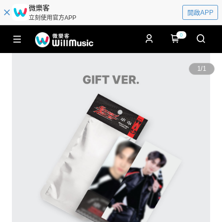
微樂客
開啟APP
立刻使用官方APP
0
1
/
1