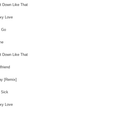
t Down Like That
xy Love
t Go
me
t Down Like That
lfriend
ay [Remix]
 Sick
xy Love