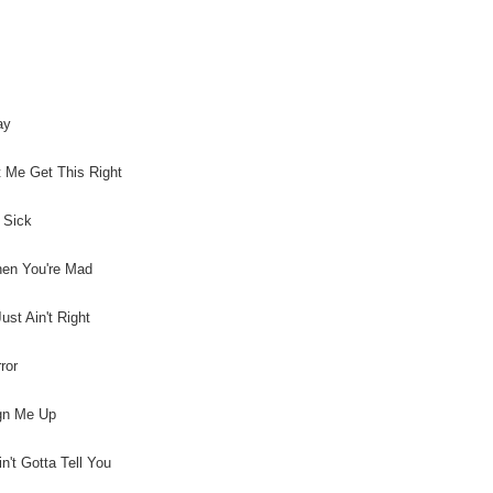
【注意事
新竹貨運
１．透過由
交易，需
每筆NT$9
求債權轉
２．關於
宅配 (離島
https://aft
每筆NT$2
ay
３．未成
「AFTE
付款後門
任。
t Me Get This Right
４．使用「
免運費
即時審查
 Sick
結果請求
亞洲國家/
５．嚴禁
形，恩沛
en You're Mad
北美國家/
動。
歐洲國家/
Just Ain't Right
ror
gn Me Up
in't Gotta Tell You