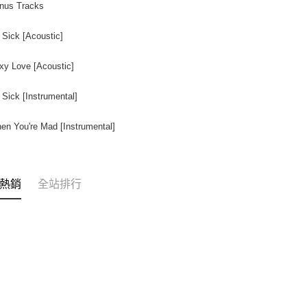
nus Tracks
 Sick [Acoustic]
xy Love [Acoustic]
 Sick [Instrumental]
en You're Mad [Instrumental]
熱銷
全站排行