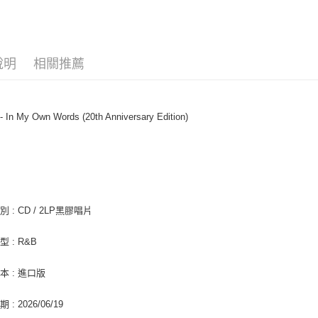
悠遊付
AFTEE先
相關說明
說明
相關推薦
【關於「A
ATM付款
AFTEE
便利好安
１．簡單
- In My Own Words (20th Anniversary Edition)
２．便利
運送方式
３．安心
全家取貨
【「AFT
每筆NT$6
１．於結帳
付」結帳
付款後全
２．訂單
３．收到繳
 : CD / 2LP黑膠唱片
每筆NT$6
／ATM／
※ 請注意
7-11取貨
 : R&B
絡購買商品
先享後付
每筆NT$6
※ 交易是
本 : 進口版
是否繳費成
付款後7-1
付客戶支
: 2026/06/19
每筆NT$6