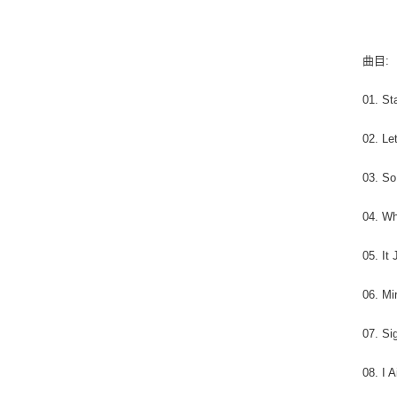
曲目:
01. St
02. Le
03. So
04. Wh
05. It 
06. Mir
07. Si
08. I A