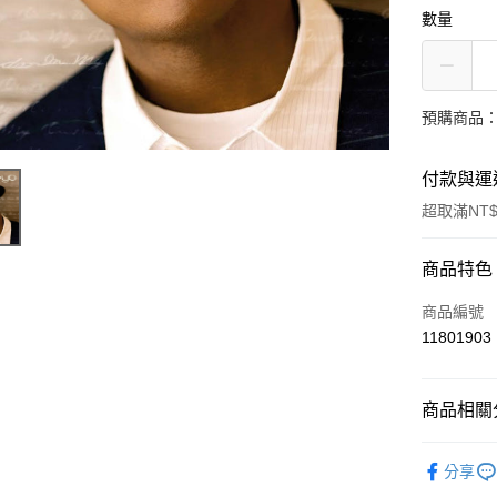
數量
預購商品：
付款與運
超取滿NT$
付款方式
商品特色
信用卡一
商品編號
11801903
超商取貨
LINE Pay
商品相關分
Apple Pay
西洋
R&
分享
街口支付