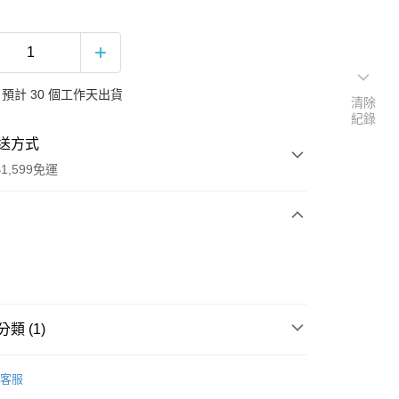
預計 30 個工作天出貨
清除
紀錄
送方式
1,599免運
次付款
付款
類 (1)
B
客服