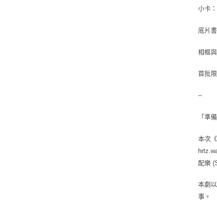
小卡：
底片書
相框與照
首批限
--
「準
本次《2
hrtz
配樂 (
本劇以
事。