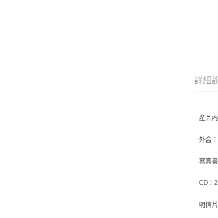
詳細
產品
外盒：
寫真書：
CD：2
明信片