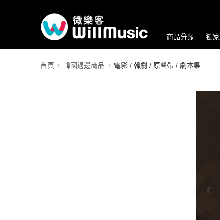
商品分類
獨家
首頁
韓國週邊商品
電影 / 韓劇 / 原聲帶 / 劇本集