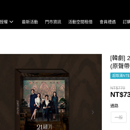
授權
最新活動
門市資訊
活動空間租借
會員禮遇
訂
[韓劇]
(原聲帶
超取滿NT$
NT$770
NT$7
通路
一般