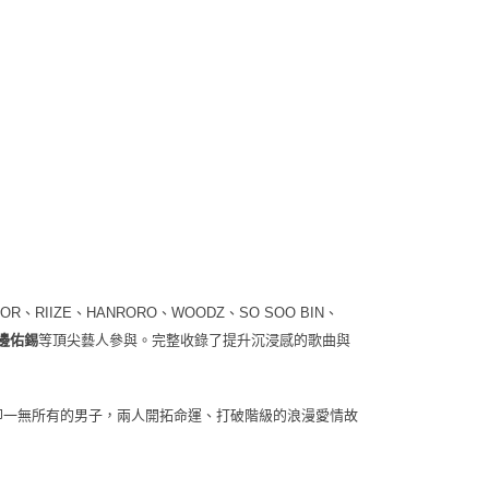
依本服務之必要範圍內提供個人資料，並將交易相關給付款項請
0
讓予恩沛科技股份有限公司。
個人資料處理事宜，請瀏覽以下網址：
)
ee.tw/terms/#terms3
00
年的使用者請事先徵得法定代理人或監護人之同意方可使用
E先享後付」，若未經同意申辦者引起之損失，本公司不負相關責
市自取
AFTEE先享後付」時，將依據個別帳號之用戶狀況，依本公司
核予不同之上限額度；若仍有額度不足之情形，本公司將視審查
用戶進行身份認證。
地區配送
查看運費
一人註冊多個帳號或使用他人資訊註冊。若發現惡意使用之情
科技股份有限公司將有權停止該用戶之使用額度並採取法律行
地區配送
查看運費
地區配送
查看運費
R、RIIZE、HANRORO、WOODZ、SO SOO BIN、
等頂尖藝人參與。完整收錄了提升沉浸感的歌曲與
邊佑錫
子卻一無所有的男子，兩人開拓命運、打破階級的浪漫愛情故