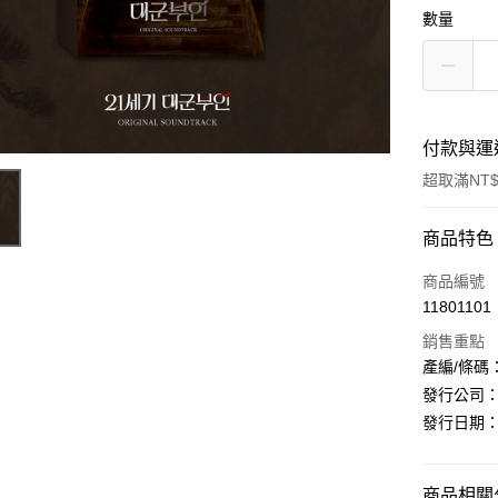
數量
付款與運
超取滿NT$
付款方式
商品特色
信用卡一
商品編號
11801101
超商取貨
銷售重點
LINE Pay
產編/條碼：L1
發行公司：Ka
Apple Pay
發行日期：20
街口支付
悠遊付
商品相關分