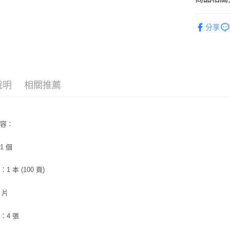
AFTEE先
韓國週邊
相關說明
分享
【關於「A
韓國 女歌手
ATM付款
AFTEE
便利好安
１．簡單
２．便利
運送方式
３．安心
說明
相關推薦
全家取貨
【「AFT
每筆NT$6
１．於結帳
付」結帳
內容：
付款後全
２．訂單
３．收到繳
每筆NT$6
／ATM／
1 個
※ 請注意
7-11取貨
絡購買商品
1 本 (100 頁)
先享後付
每筆NT$6
※ 交易是
是否繳費成
付款後7-1
 片
付客戶支
每筆NT$6
：4 張
【注意事
新竹貨運
１．透過由