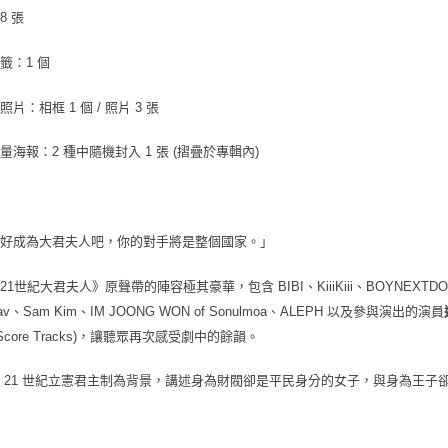
交易，需
8 張
每筆NT$9
求債權轉
２．關於
宅配 (離島
籤：1 個
https://aft
每筆NT$2
３．未成
「AFTE
片：相框 1 個 / 照片 3 張
付款後門
任。
４．使用「
免運費
量海報：2 種中隨機封入 1 張 (摺疊於專輯內)
即時審查
結果請求
亞洲國家/
５．嚴禁
形，恩沛
北美國家/
動。
備好成為大君夫人吧，你的對手將是整個國家。」
歐洲國家/
1世紀大君夫人》原聲帶的陣容極其豪華，包含 BIBI、KiiiKiii、BOYNEXTDOO
.wav、Sam Kim、IM JOONG WON of Sonulmoa、ALEPH 以及參與演出的演員
Score Tracks)，讓聽眾再次感受劇中的餘韻。
 21 世紀立憲君主制為背景，講述身為財閥卻是平民身分的女子，與身為王