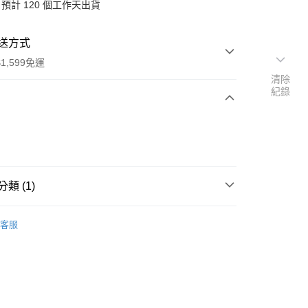
預計 120 個工作天出貨
送方式
1,599免運
清除
紀錄
次付款
付款
類 (1)
行
客服
享後付
FTEE先享後付」】