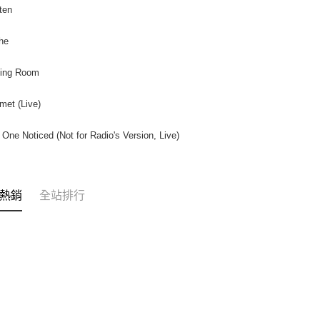
每筆NT$2
tten
３．未成
「AFTE
付款後門
任。
he
４．使用「
免運費
即時審查
ving Room
結果請求
亞洲國家/
５．嚴禁
形，恩沛
met (Live)
北美國家/
動。
歐洲國家/
 One Noticed (Not for Radio's Version, Live)
熱銷
全站排行