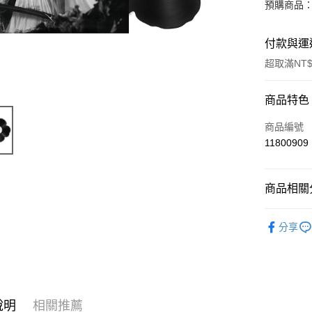
預購商品：
付款與運
超取滿NT$
付款方式
商品特色
信用卡一
商品編號
11800909
超商取貨
LINE Pay
商品相關分
Apple Pay
西洋
流
分享
街口支付
悠遊付
AFTEE先
相關說明
說明
相關推薦
【關於「A