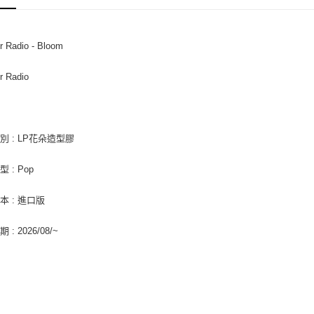
ATM付款
AFTEE
便利好安
１．簡單
r Radio - Bloom
２．便利
運送方式
３．安心
r Radio
全家取貨
【「AFT
每筆NT$6
１．於結帳
付」結帳
付款後全
２．訂單
３．收到繳
別 : LP花朵造型膠
每筆NT$6
／ATM／
※ 請注意
7-11取貨
 : Pop
絡購買商品
先享後付
每筆NT$6
※ 交易是
本 : 進口版
是否繳費成
付款後7-1
付客戶支
: 2026/08/~
每筆NT$6
【注意事
新竹貨運
１．透過由
交易，需
每筆NT$9
求債權轉
２．關於
宅配 (離島
https://aft