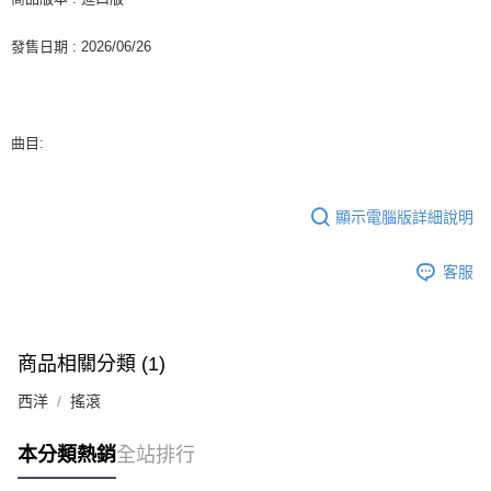
２．訂單成立數日內，您將收到繳費通知簡訊。
每筆NT$60，滿NT$1,599(含以上)免運費
３．收到繳費通知簡訊後14天內，點擊此簡訊中的連結，可透過四大超商／
發售日期 : 2026/06/26
ATM／網路銀行／等多元方式進行付款，方視為交易完成。
7-11取貨付款
※ 請注意：結帳手續完成當下不需立刻繳費，但若您需要取消訂單，請聯絡
每筆NT$60，滿NT$1,599(含以上)免運費
購買商品的店家。未經商家同意取消之訂單仍視為有效，需透過AFTEE先享
後付繳納相關費用。
付款後7-11取貨
※ 交易是否成功請以「AFTEE先享後付 」之結帳頁面顯示為準，若有關於
曲目:
是否繳費成功／繳費後需取消欲退款等相關疑問，請聯繫「AFTEE先享後付
每筆NT$60，滿NT$1,599(含以上)免運費
客戶支援中心」
https://netprotections.freshdesk.com/support/home
新竹貨運
【注意事項】
顯示電腦版詳細說明
１．透過由恩沛科技股份有限公司提供之「AFTEE先享後付」服務完成之交
每筆NT$90
易，需依本服務之必要範圍內提供個人資料，並將交易相關給付款項請求債
客服
權轉讓予恩沛科技股份有限公司。
宅配 (離島)
２．關於個人資料處理事宜，請瀏覽以下網址：
每筆NT$200
https://aftee.tw/terms/#terms3
３．未成年的使用者請事先徵得法定代理人或監護人之同意方可使用
付款後門市自取
「AFTEE先享後付」，若未經同意申辦者引起之損失，本公司不負相關責
商品相關分類 (1)
任。
免運費
４．使用「AFTEE先享後付」時，將依據個別帳號之用戶狀況，依本公司即
西洋
搖滾
時審查核予不同之上限額度；若仍有額度不足之情形，本公司將視審查結果
亞洲國家/地區配送
查看運費
請求用戶進行身份認證。
５．嚴禁一人註冊多個帳號或使用他人資訊註冊。若發現惡意使用之情形，
本分類熱銷
全站排行
北美國家/地區配送
查看運費
恩沛科技股份有限公司將有權停止該用戶之使用額度並採取法律行動。