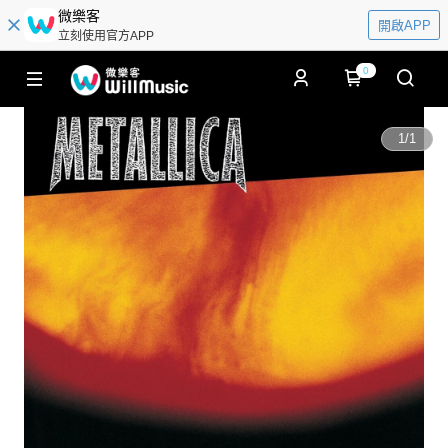
微樂客
開啟APP
立刻使用官方APP
0
1
/
1