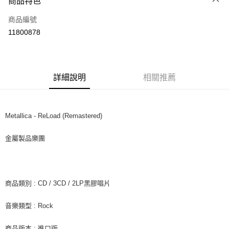
商品特色
信用卡一次付款
商品編號
超商取貨付款
11800878
LINE Pay
Apple Pay
詳細說明
相關推薦
街口支付
悠遊付
Metallica - ReLoad (Remastered)
AFTEE先享後付
相關說明
金屬製品樂團
【關於「AFTEE先享後付」】
ATM付款
AFTEE先享後付是「在收到商品之後才付款」的支付方式。 讓您購物簡單
便利好安心！
１．簡單：不需註冊會員、不需綁卡、不需儲值。
運送方式
２．便利：只要手機號碼，簡訊認證，即可結帳。
商品類別 : CD / 3CD / 2LP黑膠唱片
３．安心：先確認商品／服務後，再付款。
全家取貨付款
音樂類型 : Rock
每筆NT$60，滿NT$1,599(含以上)免運費
【「AFTEE先享後付」結帳流程】
１．於結帳方式選擇「AFTEE先享後付」後，將跳轉至「AFTEE先享後付」
付款後全家取貨
結帳頁面，進行簡訊認證並確認金額後，即可完成結帳。
商品版本 : 進口版