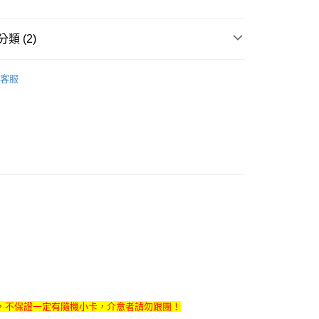
FTEE先享後付」】
先享後付是「在收到商品之後才付款」的支付方式。 讓您購物簡單
類 (2)
心！
：不需註冊會員、不需綁卡、不需儲值。
商品
週邊
：只要手機號碼，簡訊認證，即可結帳。
客服
：先確認商品／服務後，再付款。
 / 女團
QWER
付款
EE先享後付」結帳流程】
0，滿NT$1,599(含以上)免運費
方式選擇「AFTEE先享後付」後，將跳轉至「AFTEE先享後
頁面，進行簡訊認證並確認金額後，即可完成結帳。
家取貨
成立數日內，您將收到繳費通知簡訊。
費通知簡訊後14天內，點擊此簡訊中的連結，可透過四大超商
0，滿NT$1,599(含以上)免運費
網路銀行／等多元方式進行付款，方視為交易完成。
：結帳手續完成當下不需立刻繳費，但若您需要取消訂單，請聯
付款
的店家。未經商家同意取消之訂單仍視為有效，需透過AFTEE
繳納相關費用。
0，滿NT$1,599(含以上)免運費
否成功請以「AFTEE先享後付 」之結帳頁面顯示為準，若有關於
功／繳費後需取消欲退款等相關疑問，請聯繫「AFTEE先享後
1取貨
援中心」
https://netprotections.freshdesk.com/support/home
0，滿NT$1,599(含以上)免運費
項】
恩沛科技股份有限公司提供之「AFTEE先享後付」服務完成之
依本服務之必要範圍內提供個人資料，並將交易相關給付款項請
0
，不保證一定有隨機小卡，介意者請勿跟團！
讓予恩沛科技股份有限公司。