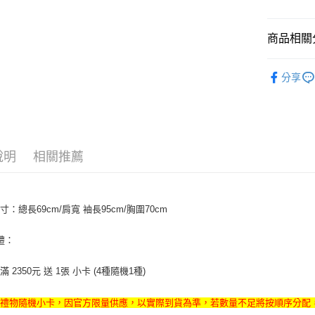
相關說明
【關於「A
ATM付款
AFTEE
商品相關分
便利好安
１．簡單
韓國週邊
２．便利
運送方式
分享
３．安心
韓國 女歌手
全家取貨
【「AFT
每筆NT$6
１．於結帳
付」結帳
付款後全
２．訂單
說明
相關推薦
３．收到繳
每筆NT$6
／ATM／
※ 請注意
7-11取貨
絡購買商品
先享後付
每筆NT$6
寸：總長69cm/肩寬 袖長95cm/胸圍70cm
※ 交易是
是否繳費成
付款後7-1
額禮：
付客戶支
每筆NT$6
【注意事
 2350元 送 1張 小卡 (4種隨機1種)
新竹貨運
１．透過由
交易，需
每筆NT$9
禮禮物隨機小卡，因官方限量供應，以實際到貨為準，若數量不足將按順序分配
求債權轉