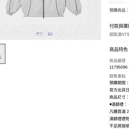
預購商品：
付款與運
超取滿NT$
付款方式
商品特色
信用卡一
商品編號
11795096
超商取貨
銷售重點
LINE Pay
預購期間：2
官方出貨日期
Apple Pay
商品尺寸：總
街口支付
◾️滿額禮：
凡購買滿 2
悠遊付
滿額禮禮
AFTEE先
不足將按