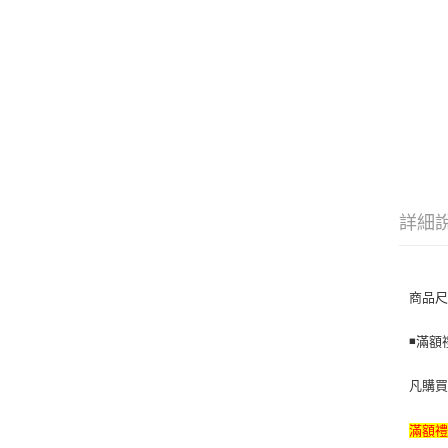
詳細
商品尺
◾️滿
凡購買滿
滿額