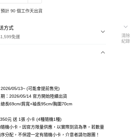
預計 90 個工作天出貨
送方式
清除
1,599免運
紀錄
次付款
付款
026/05/13~ (可能會提前售完)
：2026/05/14 官方開始陸續出貨
長69cm/肩寬+袖長95cm/胸圍70cm
350元 送 1張 小卡 (4種隨機1種)
物隨機小卡，因官方限量供應，以實際到貨為準，若數量
享後付
順序分配，不保證一定有隨機小卡，介意者請勿跟團！