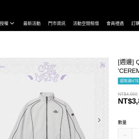
授權
最新活動
門市資訊
活動空間租借
會員禮遇
訂
[週邊] 
'CERE
超取滿NT$
NT$4,050
NT$3,
數量