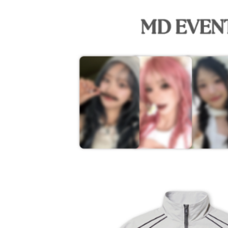
２．關於
宅配 (離島
https://aft
每筆NT$2
３．未成
「AFTE
付款後門
任。
４．使用「
免運費
即時審查
結果請求
亞洲國家/
５．嚴禁
形，恩沛
北美國家/
動。
歐洲國家/