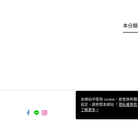
本分類
本網站中使用 cookie，欲查詢有關
設定，請參閱本網站「
隱私權條款
使用 cookie。
了解更多 >