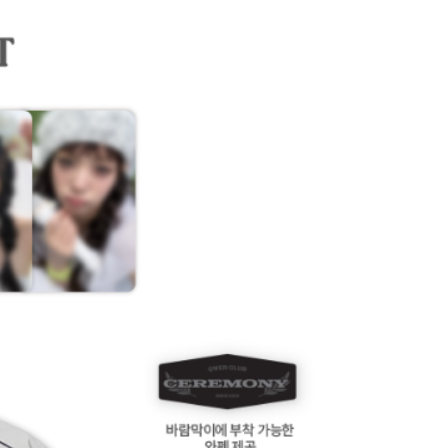
個人資料處理事宜，請瀏覽以下網址：
)
ee.tw/terms/#terms3
00
年的使用者請事先徵得法定代理人或監護人之同意方可使用
E先享後付」，若未經同意申辦者引起之損失，本公司不負相關責
市自取
AFTEE先享後付」時，將依據個別帳號之用戶狀況，依本公司
核予不同之上限額度；若仍有額度不足之情形，本公司將視審查
用戶進行身份認證。
地區配送
查看運費
一人註冊多個帳號或使用他人資訊註冊。若發現惡意使用之情
科技股份有限公司將有權停止該用戶之使用額度並採取法律行
地區配送
查看運費
地區配送
查看運費