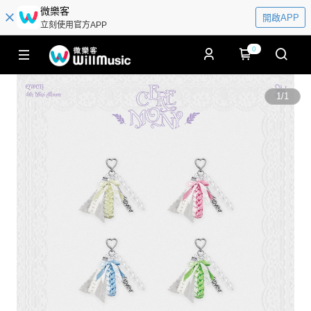
微樂客
開啟APP
立刻使用官方APP
0
1
/
1