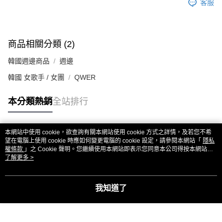
客服
商品相關分類 (2)
韓國週邊商品
週邊
韓國 女歌手 / 女團
QWER
本分類熱銷
全站排行
本網站中使用 cookie，欲查詢有關本網站使用 cookie 方式之詳情，及若您不希
熱門標籤
望在電腦上使用 cookie 時應如何變更電腦的 cookie 設定，請參閱本網站「
隱私
權條款
」之 Cookie 聲明。您繼續使用本網站即表示您同意本公司得按本網站使
用條款之 Cookie 聲明使用 cookie。
了解更多 >
我知道了