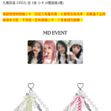
凡購買滿 2350元 送 1張 小卡 (4種隨機1種)
２．訂單成立數日內，您將收到繳費通知簡訊。
每筆NT$60，滿NT$1,599(含以上)免運費
３．收到繳費通知簡訊後14天內，點擊此簡訊中的連結，可透過四大超商／
ATM／網路銀行／等多元方式進行付款，方視為交易完成。
滿額禮禮物隨機小卡，因官方限量供應，以實際到貨為準，若數量不足將
7-11取貨付款
※ 請注意：結帳手續完成當下不需立刻繳費，但若您需要取消訂單，請聯絡
按順序分配，不保證一定有隨機小卡，介意者請勿跟團！
每筆NT$60，滿NT$1,599(含以上)免運費
購買商品的店家。未經商家同意取消之訂單仍視為有效，需透過AFTEE先享
後付繳納相關費用。
付款後7-11取貨
※ 交易是否成功請以「AFTEE先享後付 」之結帳頁面顯示為準，若有關於
是否繳費成功／繳費後需取消欲退款等相關疑問，請聯繫「AFTEE先享後付
每筆NT$60，滿NT$1,599(含以上)免運費
客戶支援中心」
https://netprotections.freshdesk.com/support/home
新竹貨運
【注意事項】
１．透過由恩沛科技股份有限公司提供之「AFTEE先享後付」服務完成之交
每筆NT$90
易，需依本服務之必要範圍內提供個人資料，並將交易相關給付款項請求債
權轉讓予恩沛科技股份有限公司。
宅配 (離島)
２．關於個人資料處理事宜，請瀏覽以下網址：
每筆NT$200
https://aftee.tw/terms/#terms3
３．未成年的使用者請事先徵得法定代理人或監護人之同意方可使用
付款後門市自取
「AFTEE先享後付」，若未經同意申辦者引起之損失，本公司不負相關責
任。
免運費
４．使用「AFTEE先享後付」時，將依據個別帳號之用戶狀況，依本公司即
時審查核予不同之上限額度；若仍有額度不足之情形，本公司將視審查結果
亞洲國家/地區配送
查看運費
請求用戶進行身份認證。
５．嚴禁一人註冊多個帳號或使用他人資訊註冊。若發現惡意使用之情形，
北美國家/地區配送
查看運費
恩沛科技股份有限公司將有權停止該用戶之使用額度並採取法律行動。