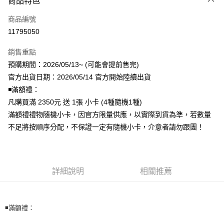
商品特色
信用卡一次付款
商品編號
超商取貨付款
11795050
LINE Pay
銷售重點
Apple Pay
預購期間：2026/05/13~ (可能會提前售完)
官方出貨日期：2026/05/14 官方開始陸續出貨
街口支付
◾️滿額禮：
悠遊付
凡購買滿 2350元 送 1張 小卡 (4種隨機1種)
滿額禮禮物隨機小卡，因官方限量供應，以實際到貨為準，若數量
AFTEE先享後付
不足將按順序分配，不保證一定有隨機小卡，介意者請勿跟團！
相關說明
【關於「AFTEE先享後付」】
ATM付款
AFTEE先享後付是「在收到商品之後才付款」的支付方式。 讓您購物簡單
便利好安心！
１．簡單：不需註冊會員、不需綁卡、不需儲值。
詳細說明
相關推薦
運送方式
２．便利：只要手機號碼，簡訊認證，即可結帳。
３．安心：先確認商品／服務後，再付款。
全家取貨付款
每筆NT$60，滿NT$1,599(含以上)免運費
【「AFTEE先享後付」結帳流程】
◾️滿額禮：
１．於結帳方式選擇「AFTEE先享後付」後，將跳轉至「AFTEE先享後付」
付款後全家取貨
結帳頁面，進行簡訊認證並確認金額後，即可完成結帳。