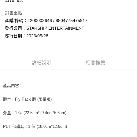
11794937
LINE Pay
銷售重點
Apple Pay
產編/條碼：L200003646 / 8804775475917
發行公司：STARSHIP ENTERTAINMENT
街口支付
發行日期：2026/05/28
悠遊付
AFTEE先享後付
相關說明
詳細說明
相關推薦
【關於「AFTEE先享後付」】
ATM付款
AFTEE先享後付是「在收到商品之後才付款」的支付方式。 讓您購物簡單
便利好安心！
１．簡單：不需註冊會員、不需綁卡、不需儲值。
產品內容：
運送方式
２．便利：只要手機號碼，簡訊認證，即可結帳。
３．安心：先確認商品／服務後，再付款。
全家取貨付款
版本：Fly Pack 版 (限量版)
每筆NT$60，滿NT$1,599(含以上)免運費
【「AFTEE先享後付」結帳流程】
１．於結帳方式選擇「AFTEE先享後付」後，將跳轉至「AFTEE先享後付」
外盒：1 個 (22.5cm*29.4cm*6.6cm)
付款後全家取貨
結帳頁面，進行簡訊認證並確認金額後，即可完成結帳。
２．訂單成立數日內，您將收到繳費通知簡訊。
每筆NT$60，滿NT$1,599(含以上)免運費
PET 保護套：1 個 (18.0cm*12.9cm)
３．收到繳費通知簡訊後14天內，點擊此簡訊中的連結，可透過四大超商／
ATM／網路銀行／等多元方式進行付款，方視為交易完成。
7-11取貨付款