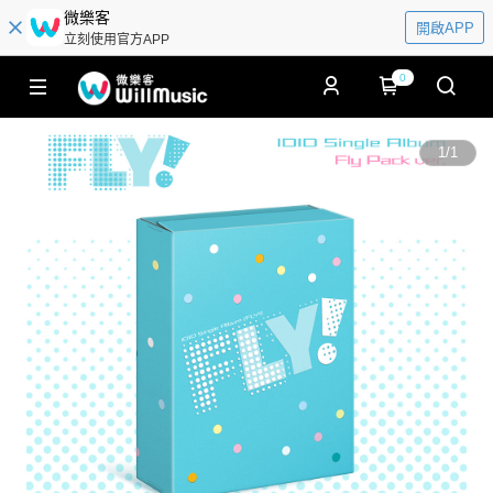
微樂客
開啟APP
立刻使用官方APP
0
1
/
1