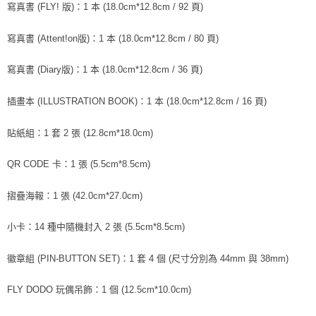
※ 請注意：結帳手續完成當下不需立刻繳費，但若您需要取消訂單，請聯絡
寫真書 (FLY! 版)：1 本 (18.0cm*12.8cm / 92 頁)
每筆NT$60，滿NT$1,599(含以上)免運費
購買商品的店家。未經商家同意取消之訂單仍視為有效，需透過AFTEE先享
後付繳納相關費用。
寫真書 (Attent!on版)：1 本 (18.0cm*12.8cm / 80 頁)
付款後7-11取貨
※ 交易是否成功請以「AFTEE先享後付 」之結帳頁面顯示為準，若有關於
是否繳費成功／繳費後需取消欲退款等相關疑問，請聯繫「AFTEE先享後付
每筆NT$60，滿NT$1,599(含以上)免運費
客戶支援中心」
https://netprotections.freshdesk.com/support/home
寫真書 (Diary版)：1 本 (18.0cm*12.8cm / 36 頁)
新竹貨運
【注意事項】
插畫本 (ILLUSTRATION BOOK)：1 本 (18.0cm*12.8cm / 16 頁)
１．透過由恩沛科技股份有限公司提供之「AFTEE先享後付」服務完成之交
每筆NT$90
易，需依本服務之必要範圍內提供個人資料，並將交易相關給付款項請求債
權轉讓予恩沛科技股份有限公司。
貼紙組：1 套 2 張 (12.8cm*18.0cm)
宅配 (離島)
２．關於個人資料處理事宜，請瀏覽以下網址：
每筆NT$200
https://aftee.tw/terms/#terms3
QR CODE 卡：1 張 (5.5cm*8.5cm)
３．未成年的使用者請事先徵得法定代理人或監護人之同意方可使用
付款後門市自取
「AFTEE先享後付」，若未經同意申辦者引起之損失，本公司不負相關責
任。
摺疊海報：1 張 (42.0cm*27.0cm)
免運費
４．使用「AFTEE先享後付」時，將依據個別帳號之用戶狀況，依本公司即
時審查核予不同之上限額度；若仍有額度不足之情形，本公司將視審查結果
亞洲國家/地區配送
查看運費
小卡：14 種中隨機封入 2 張 (5.5cm*8.5cm)
請求用戶進行身份認證。
５．嚴禁一人註冊多個帳號或使用他人資訊註冊。若發現惡意使用之情形，
北美國家/地區配送
查看運費
徽章組 (PIN-BUTTON SET)：1 套 4 個 (尺寸分別為 44mm 與 38mm)
恩沛科技股份有限公司將有權停止該用戶之使用額度並採取法律行動。
歐洲國家/地區配送
查看運費
FLY DODO 玩偶吊飾：1 個 (12.5cm*10.0cm)